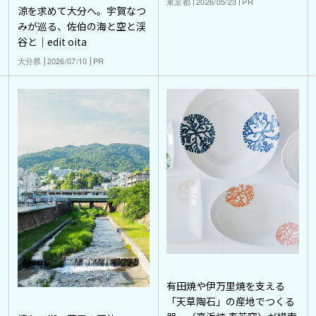
東京都
2026/05/23
PR
涼を求めて大分へ。宇賀なつ
みが巡る、佐伯の海と空と渓
谷と｜edit oita
大分県
2026/07/10
PR
有田焼や伊万里焼を支える
「天草陶石」の産地でつくる