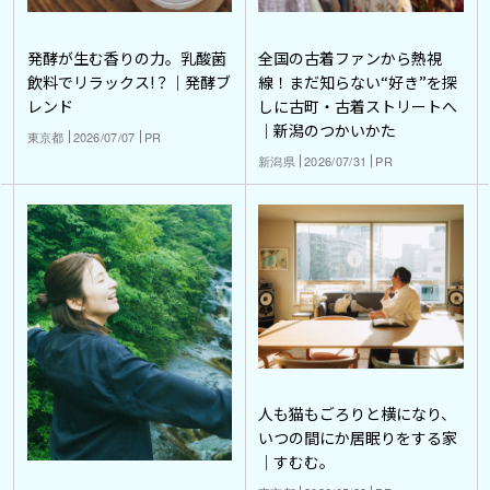
発酵が生む香りの力。乳酸菌
全国の古着ファンから熱視
飲料でリラックス!？｜発酵ブ
線！まだ知らない“好き”を探
レンド
しに古町・古着ストリートへ
｜新潟のつかいかた
東京都
2026/07/07
PR
新潟県
2026/07/31
PR
人も猫もごろりと横になり、
いつの間にか居眠りをする家
｜すむむ。