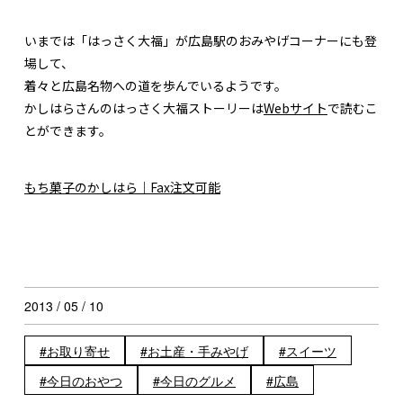
いまでは「はっさく大福」が広島駅のおみやげコーナーにも登
場して、
着々と広島名物への道を歩んでいるようです。
かしはらさんのはっさく大福ストーリーは
Webサイト
で読むこ
とができます。
もち菓子のかしはら｜Fax注文可能
2013 / 05 / 10
お取り寄せ
お土産・手みやげ
スイーツ
今日のおやつ
今日のグルメ
広島