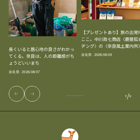
【プレゼントあり】旅の出発
ここ。中川政七商店〈鹿猿狐
ヂング〉の〈奈良風土案内所
長くいると居心地の良さがわかっ
奈良県
2026/08/03
てくる。奈良は、人の距離感がち
ょうどいいまち
奈良県
2026/08/07
/
1
6