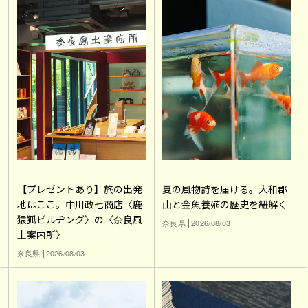
【プレゼントあり】旅の出発
夏の風物詩を届ける。大和郡
地はここ。中川政七商店〈鹿
山と金魚養殖の歴史を紐解く
猿狐ビルヂング〉の〈奈良風
奈良県
2026/08/03
土案内所〉
奈良県
2026/08/03