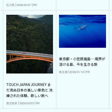
石川県
2026/02/27
PR
東京都・小笠原諸島― 境界が
溶ける島、今を生きる旅
東京都
2026/01/14
PR
TOUCH JAPAN JOURNEY ま
だ見ぬ日本の美しい景色と 洗
練された体験、新しい旅へ
鹿児島県
2026/02/03
PR