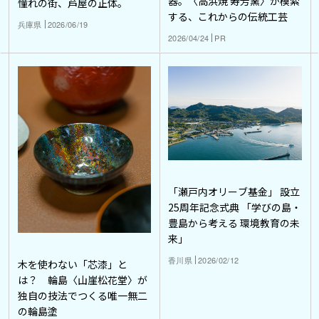
器。〈高浜焼 寿芳窯〉が模索
憧れの街、芦屋の正体。
する、これからの伝統工芸
兵庫県
2026/06/19
2026/04/24
PR
「瀬戸内オリーブ基金」 設立
25周年記念式典 「学びの島・
豊島から考える 環境教育の未
来」
香川県
2026/02/12
木を使わない「芯漆」と
は？ 輪島〈山崖松花堂〉が
独自の技法でつくる唯一無二
の輪島塗