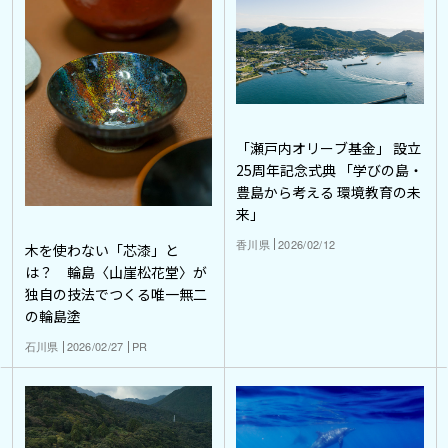
「瀬戸内オリーブ基金」 設立
25周年記念式典 「学びの島・
豊島から考える 環境教育の未
来」
香川県
2026/02/12
木を使わない「芯漆」と
は？ 輪島〈山崖松花堂〉が
独自の技法でつくる唯一無二
の輪島塗
石川県
2026/02/27
PR