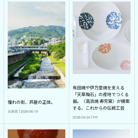
有田焼や伊万里焼を支える
「天草陶石」の産地でつくる
器。〈高浜焼 寿芳窯〉が模索
憧れの街、芦屋の正体。
する、これからの伝統工芸
兵庫県
2026/06/19
2026/04/24
PR