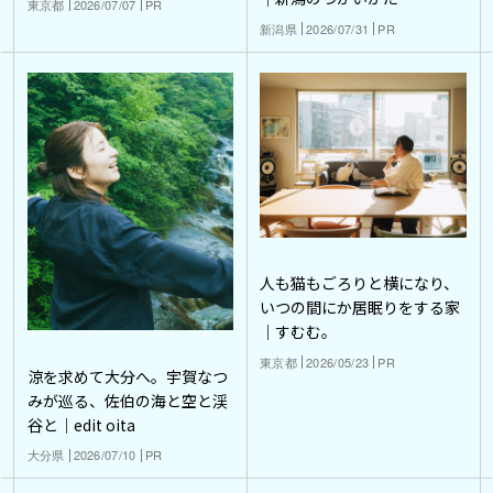
東京都
2026/07/07
PR
新潟県
2026/07/31
PR
人も猫もごろりと横になり、
いつの間にか居眠りをする家
｜すむむ。
東京都
2026/05/23
PR
涼を求めて大分へ。宇賀なつ
みが巡る、佐伯の海と空と渓
谷と｜edit oita
大分県
2026/07/10
PR