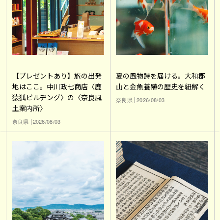
【プレゼントあり】旅の出発
夏の風物詩を届ける。大和郡
地はここ。中川政七商店〈鹿
山と金魚養殖の歴史を紐解く
猿狐ビルヂング〉の〈奈良風
奈良県
2026/08/03
土案内所〉
奈良県
2026/08/03