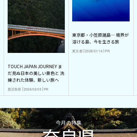
東京都・小笠原諸島― 境界が
溶ける島、今を生きる旅
東京都
2026/01/14
PR
TOUCH JAPAN JOURNEY ま
だ見ぬ日本の美しい景色と 洗
練された体験、新しい旅へ
鹿児島県
2026/02/03
PR
今月の特集
奈良県