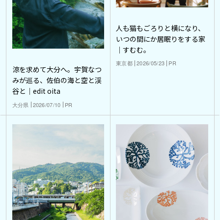
人も猫もごろりと横になり、
いつの間にか居眠りをする家
｜すむむ。
東京都
2026/05/23
PR
涼を求めて大分へ。宇賀なつ
みが巡る、佐伯の海と空と渓
谷と｜edit oita
大分県
2026/07/10
PR