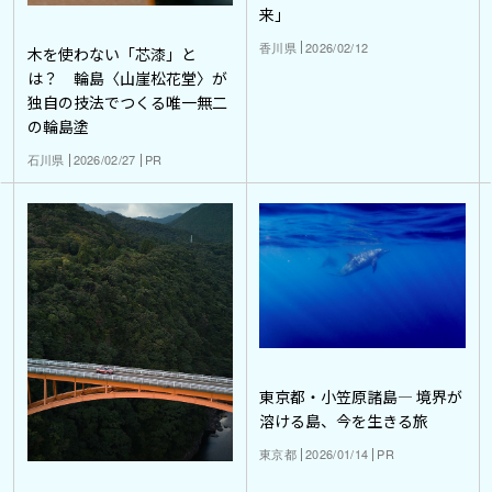
来」
香川県
2026/02/12
木を使わない「芯漆」と
は？ 輪島〈山崖松花堂〉が
独自の技法でつくる唯一無二
の輪島塗
石川県
2026/02/27
PR
東京都・小笠原諸島― 境界が
溶ける島、今を生きる旅
東京都
2026/01/14
PR