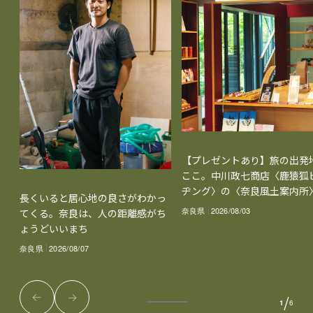
【プレゼントあり】旅の出発
ここ。中川政七商店〈鹿猿狐
ヂング〉の〈奈良風土案内所
長くいると居心地の良さがわかっ
奈良県
2026/08/03
てくる。奈良は、人の距離感がち
ょうどいいまち
奈良県
2026/08/07
/
1
6