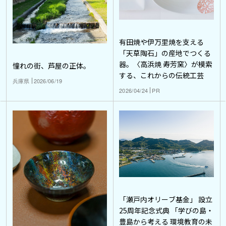
有田焼や伊万里焼を支える
「天草陶石」の産地でつくる
器。〈高浜焼 寿芳窯〉が模索
憧れの街、芦屋の正体。
する、これからの伝統工芸
兵庫県
2026/06/19
2026/04/24
PR
「瀬戸内オリーブ基金」 設立
25周年記念式典 「学びの島・
豊島から考える 環境教育の未