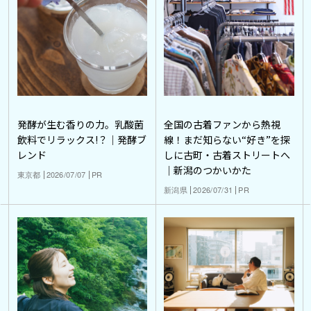
発酵が生む香りの力。乳酸菌
全国の古着ファンから熱視
飲料でリラックス!？｜発酵ブ
線！まだ知らない“好き”を探
レンド
しに古町・古着ストリートへ
｜新潟のつかいかた
東京都
2026/07/07
PR
新潟県
2026/07/31
PR