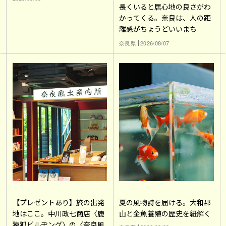
長くいると居心地の良さがわ
かってくる。奈良は、人の距
離感がちょうどいいまち
奈良県
2026/08/07
【プレゼントあり】旅の出発
夏の風物詩を届ける。大和郡
地はここ。中川政七商店〈鹿
山と金魚養殖の歴史を紐解く
猿狐ビルヂング〉の〈奈良風