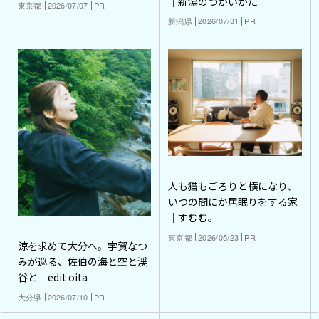
｜新潟のつかいかた
東京都
2026/07/07
PR
新潟県
2026/07/31
PR
人も猫もごろりと横になり、
いつの間にか居眠りをする家
｜すむむ。
東京都
2026/05/23
PR
涼を求めて大分へ。宇賀なつ
みが巡る、佐伯の海と空と渓
谷と｜edit oita
大分県
2026/07/10
PR