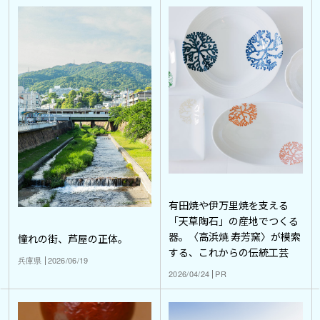
有田焼や伊万里焼を支える
「天草陶石」の産地でつくる
器。〈高浜焼 寿芳窯〉が模索
憧れの街、芦屋の正体。
する、これからの伝統工芸
兵庫県
2026/06/19
2026/04/24
PR