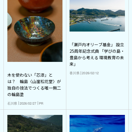
「瀬戸内オリーブ基金」 設立
25周年記念式典 「学びの島・
豊島から考える 環境教育の未
来」
香川県
2026/02/12
木を使わない「芯漆」と
は？ 輪島〈山崖松花堂〉が
独自の技法でつくる唯一無二
の輪島塗
石川県
2026/02/27
PR