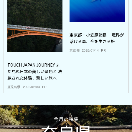
東京都・小笠原諸島― 境界が
溶ける島、今を生きる旅
東京都
2026/01/14
PR
TOUCH JAPAN JOURNEY ま
だ見ぬ日本の美しい景色と 洗
練された体験、新しい旅へ
鹿児島県
2026/02/03
PR
今月の特集