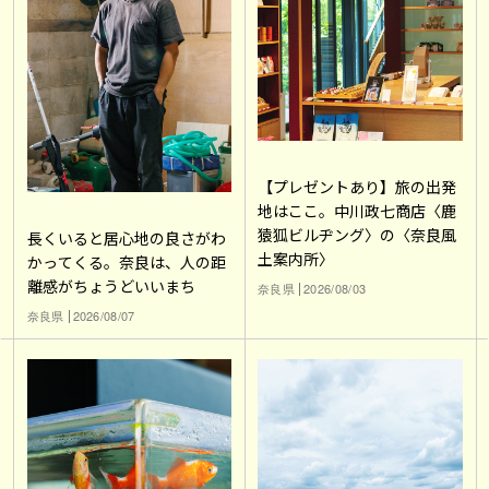
【プレゼントあり】旅の出発
地はここ。中川政七商店〈鹿
猿狐ビルヂング〉の〈奈良風
長くいると居心地の良さがわ
土案内所〉
かってくる。奈良は、人の距
離感がちょうどいいまち
奈良県
2026/08/03
奈良県
2026/08/07