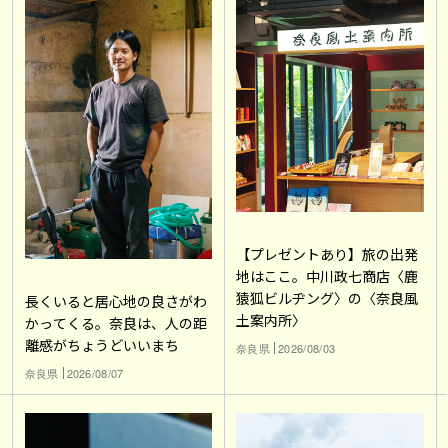
【プレゼントあり】旅の出発
地はここ。中川政七商店〈鹿
猿狐ビルヂング〉の〈奈良風
長くいると居心地の良さがわ
土案内所〉
かってくる。奈良は、人の距
離感がちょうどいいまち
奈良県
2026/08/03
奈良県
2026/08/07