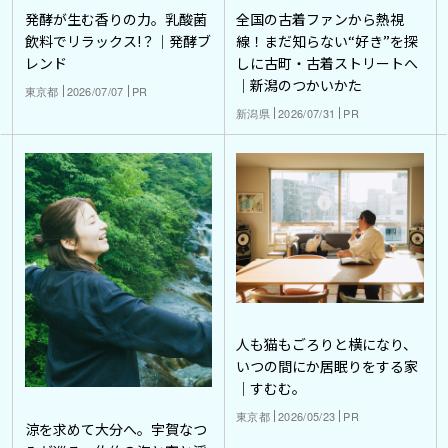
発酵が生む香りの力。乳酸菌
全国の古着ファンから熱視
飲料でリラックス!？｜発酵ブ
線！まだ知らない“好き”を探
レンド
しに古町・古着ストリートへ
｜新潟のつかいかた
東京都
2026/07/07
PR
新潟県
2026/07/31
PR
人も猫もごろりと横になり、
いつの間にか居眠りをする家
｜すむむ。
東京都
2026/05/23
PR
涼を求めて大分へ。宇賀なつ