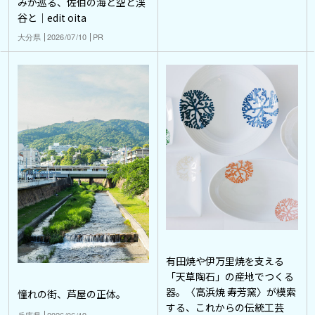
みが巡る、佐伯の海と空と渓
谷と｜edit oita
大分県
2026/07/10
PR
有田焼や伊万里焼を支える
「天草陶石」の産地でつくる
器。〈高浜焼 寿芳窯〉が模索
憧れの街、芦屋の正体。
する、これからの伝統工芸
兵庫県
2026/06/19