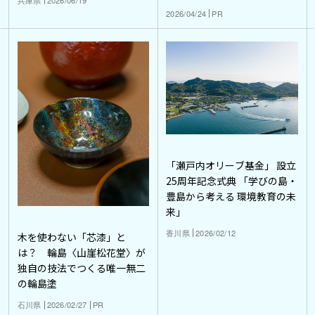
2026/04/24
PR
「瀬戸内オリーブ基金」 設立
25周年記念式典 「学びの島・
豊島から考える 環境教育の未
来」
香川県
2026/02/12
木を使わない「芯漆」と
は？ 輪島〈山崖松花堂〉が
独自の技法でつくる唯一無二
の輪島塗
石川県
2026/02/27
PR