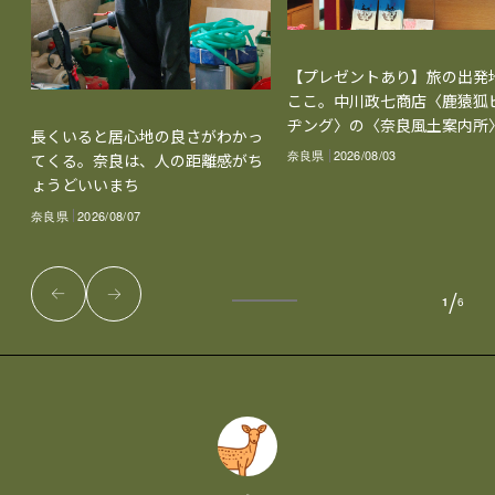
【プレゼントあり】旅の出発
ここ。中川政七商店〈鹿猿狐
ヂング〉の〈奈良風土案内所
長くいると居心地の良さがわかっ
奈良県
2026/08/03
てくる。奈良は、人の距離感がち
ょうどいいまち
奈良県
2026/08/07
/
1
6