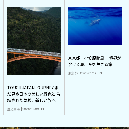
東京都・小笠原諸島― 境界が
溶ける島、今を生きる旅
東京都
2026/01/14
PR
TOUCH JAPAN JOURNEY ま
だ見ぬ日本の美しい景色と 洗
練された体験、新しい旅へ
鹿児島県
2026/02/03
PR