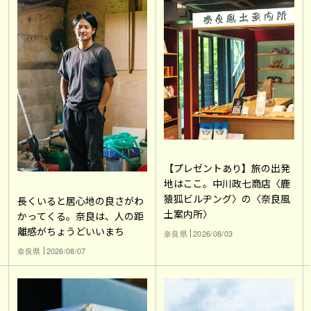
【プレゼントあり】旅の出発
地はここ。中川政七商店〈鹿
猿狐ビルヂング〉の〈奈良風
長くいると居心地の良さがわ
土案内所〉
かってくる。奈良は、人の距
離感がちょうどいいまち
奈良県
2026/08/03
奈良県
2026/08/07