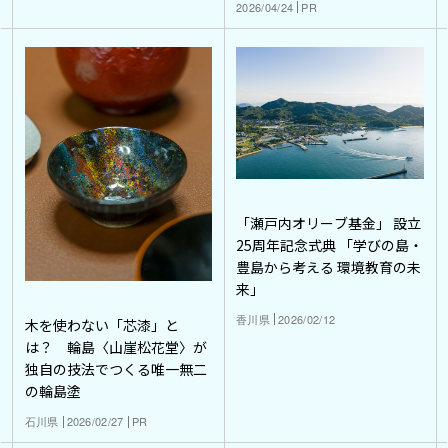
2026/04/24
PR
「瀬戸内オリーブ基金」 設立
25周年記念式典 「学びの島・
豊島から考える 環境教育の未
来」
香川県
2026/02/12
木を使わない「芯漆」と
は？ 輪島〈山崖松花堂〉が
独自の技法でつくる唯一無二
の輪島塗
石川県
2026/02/27
PR