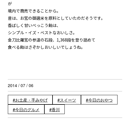
が
境内で商売できることから。
昔は、お宮の御選米を原料としていたのだそうです。
香ばしく甘いべっこう飴は、
シンプル・イズ・ベストなおいしさ。
金刀比羅宮の参道の石段、1,368段を登り詰めて
食べる飴はさぞかしおいしいでしょうね。
2014 / 07 / 06
お土産・手みやげ
スイーツ
今日のおやつ
今日のグルメ
香川