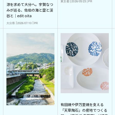
東京都
2026/05/23
PR
涼を求めて大分へ。宇賀なつ
みが巡る、佐伯の海と空と渓
谷と｜edit oita
大分県
2026/07/10
PR
有田焼や伊万里焼を支える
「天草陶石」の産地でつくる