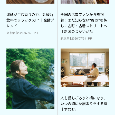
発酵が生む香りの力。乳酸菌
全国の古着ファンから熱視
飲料でリラックス!？｜発酵ブ
線！まだ知らない“好き”を探
レンド
しに古町・古着ストリートへ
｜新潟のつかいかた
東京都
2026/07/07
PR
新潟県
2026/07/31
PR
人も猫もごろりと横になり、
いつの間にか居眠りをする家
｜すむむ。