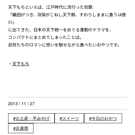
天下もちといえば、江戸時代に流行った狂歌
「織田がつき、羽柴がこねし天下餅、すわりしままに食うは徳
川」
に出てきた、日本の天下統一をめぐる激動のドラマを、
コンパクトにまとめてしまったことば。
武将たちのロマンに想いを馳せながら食べたいおやつです。
・
天下もち
2013 / 11 / 27
お土産・手みやげ
スイーツ
今日のおやつ
兵庫県