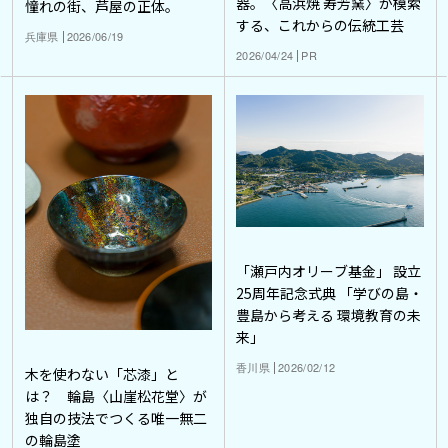
器。〈高浜焼 寿芳窯〉が模索
憧れの街、芦屋の正体。
する、これからの伝統工芸
兵庫県
2026/06/19
2026/04/24
PR
「瀬戸内オリーブ基金」 設立
25周年記念式典 「学びの島・
豊島から考える 環境教育の未
来」
香川県
2026/02/12
木を使わない「芯漆」と
は？ 輪島〈山崖松花堂〉が
独自の技法でつくる唯一無二
の輪島塗