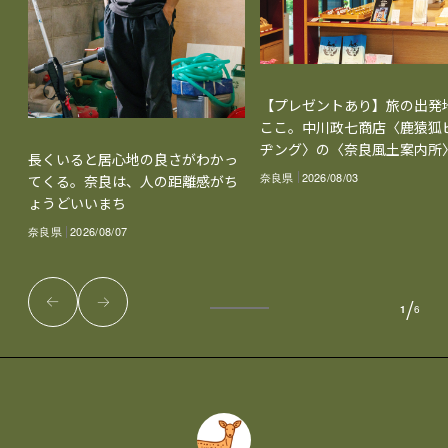
【プレゼントあり】旅の出発
ここ。中川政七商店〈鹿猿狐
ヂング〉の〈奈良風土案内所
長くいると居心地の良さがわかっ
奈良県
2026/08/03
てくる。奈良は、人の距離感がち
ょうどいいまち
奈良県
2026/08/07
/
1
6