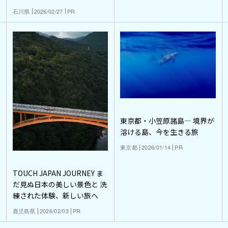
石川県
2026/02/27
PR
東京都・小笠原諸島― 境界が
溶ける島、今を生きる旅
東京都
2026/01/14
PR
TOUCH JAPAN JOURNEY ま
だ見ぬ日本の美しい景色と 洗
練された体験、新しい旅へ
鹿児島県
2026/02/03
PR