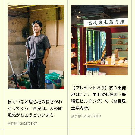
【プレゼントあり】旅の出発
地はここ。中川政七商店〈鹿
猿狐ビルヂング〉の〈奈良風
長くいると居心地の良さがわ
土案内所〉
かってくる。奈良は、人の距
離感がちょうどいいまち
奈良県
2026/08/03
奈良県
2026/08/07