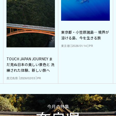
東京都・小笠原諸島― 境界が
溶ける島、今を生きる旅
東京都
2026/01/14
PR
TOUCH JAPAN JOURNEY ま
だ見ぬ日本の美しい景色と 洗
練された体験、新しい旅へ
鹿児島県
2026/02/03
PR
今月の特集