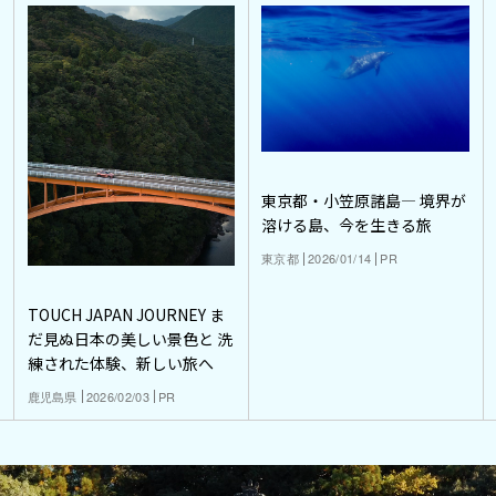
東京都・小笠原諸島― 境界が
溶ける島、今を生きる旅
東京都
2026/01/14
PR
TOUCH JAPAN JOURNEY ま
だ見ぬ日本の美しい景色と 洗
練された体験、新しい旅へ
鹿児島県
2026/02/03
PR