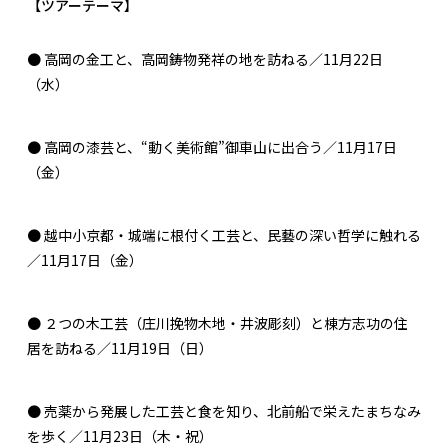
【ツアーテーマ】
● 高岡の金工と、高岡鋳物発祥の地を訪ねる／11月22日
（水）
● 高岡の漆芸と、“動く美術館”御車山に出合う／11月17日
（金）
● 越中小京都・城端に根付く工芸と、民藝の深い哲学に触れる
／11月17日（金）
● ２つの木工芸（庄川挽物木地・井波彫刻）と棟方志功の住
居を訪ねる／11月19日（日）
● 売薬から発展した工芸と食を知り、北前船で栄えたまちなみ
を歩く／11月23日（木・祝）