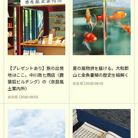
【プレゼントあり】旅の出発
夏の風物詩を届ける。大和郡
地はここ。中川政七商店〈鹿
山と金魚養殖の歴史を紐解く
猿狐ビルヂング〉の〈奈良風
奈良県
2026/08/03
土案内所〉
奈良県
2026/08/03