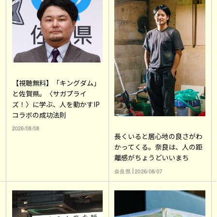
【視聴無料】「キングダム」
と佐賀県。〈サガプライ
ズ！〉に学ぶ、人を動かすIP
コラボの成功法則
2026/08/08
長くいると居心地の良さがわ
かってくる。奈良は、人の距
離感がちょうどいいまち
奈良県
2026/08/07