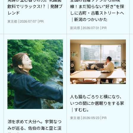
飲料でリラックス!？｜発酵ブ
線！まだ知らない“好き”を探
レンド
しに古町・古着ストリートへ
｜新潟のつかいかた
東京都
2026/07/07
PR
新潟県
2026/07/31
PR
人も猫もごろりと横になり、
いつの間にか居眠りをする家
｜すむむ。
東京都
2026/05/23
PR
涼を求めて大分へ。宇賀なつ
みが巡る、佐伯の海と空と渓