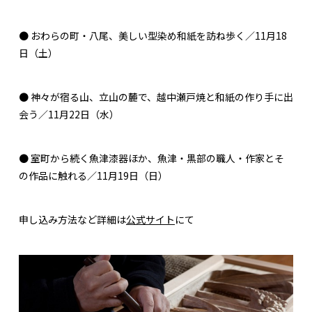
● おわらの町・八尾、美しい型染め和紙を訪ね歩く／11月18
日（土）
● 神々が宿る山、立山の麓で、越中瀬戸焼と和紙の作り手に出
会う／11月22日（水）
● 室町から続く魚津漆器ほか、魚津・黒部の職人・作家とそ
の作品に触れる／11月19日（日）
申し込み方法など詳細は
公式サイト
にて