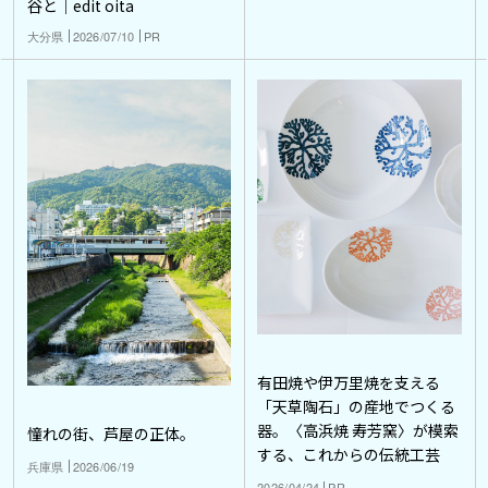
谷と｜edit oita
大分県
2026/07/10
PR
有田焼や伊万里焼を支える
「天草陶石」の産地でつくる
器。〈高浜焼 寿芳窯〉が模索
憧れの街、芦屋の正体。
する、これからの伝統工芸
兵庫県
2026/06/19
2026/04/24
PR