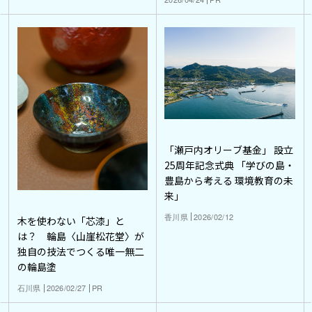
「瀬戸内オリーブ基金」 設立
25周年記念式典 「学びの島・
豊島から考える 環境教育の未
来」
香川県
2026/02/12
木を使わない「芯漆」と
は？ 輪島〈山崖松花堂〉が
独自の技法でつくる唯一無二
の輪島塗
石川県
2026/02/27
PR