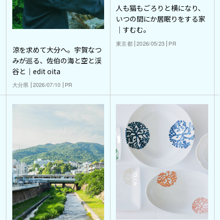
人も猫もごろりと横になり、
いつの間にか居眠りをする家
｜すむむ。
東京都
2026/05/23
PR
涼を求めて大分へ。宇賀なつ
みが巡る、佐伯の海と空と渓
谷と｜edit oita
大分県
2026/07/10
PR