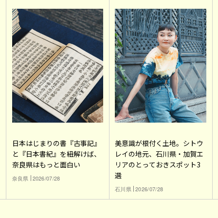
日本はじまりの書『古事記』
美意識が根付く土地。シトウ
と『日本書紀』を紐解けば、
レイの地元、石川県・加賀エ
奈良県はもっと面白い
リアのとっておきスポット3
選
奈良県
2026/07/28
石川県
2026/07/28