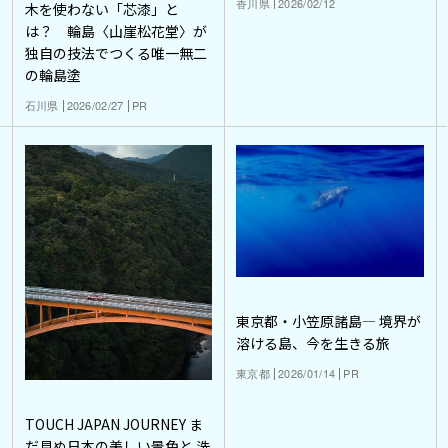
香川県
2026/02/12
木を使わない「芯漆」と
は？ 輪島〈山崖松花堂〉が
独自の技法でつくる唯一無二
の輪島塗
石川県
2026/02/27
PR
東京都・小笠原諸島― 境界が
溶ける島、今を生きる旅
東京都
2026/01/14
PR
TOUCH JAPAN JOURNEY ま
だ見ぬ日本の美しい景色と 洗