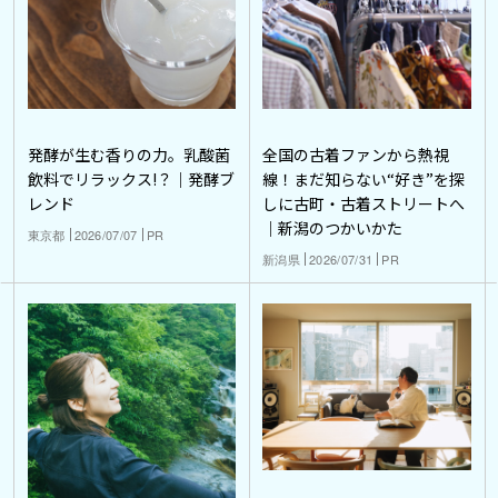
発酵が生む香りの力。乳酸菌
全国の古着ファンから熱視
飲料でリラックス!？｜発酵ブ
線！まだ知らない“好き”を探
レンド
しに古町・古着ストリートへ
｜新潟のつかいかた
東京都
2026/07/07
PR
新潟県
2026/07/31
PR