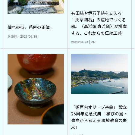
有田焼や伊万里焼を支える
「天草陶石」の産地でつくる
器。〈高浜焼 寿芳窯〉が模索
憧れの街、芦屋の正体。
する、これからの伝統工芸
兵庫県
2026/06/19
2026/04/24
PR
「瀬戸内オリーブ基金」 設立
25周年記念式典 「学びの島・
豊島から考える 環境教育の未
来」