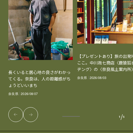
【プレゼントあり】旅の出発
ここ。中川政七商店〈鹿猿狐
ヂング〉の〈奈良風土案内所
長くいると居心地の良さがわかっ
奈良県
2026/08/03
てくる。奈良は、人の距離感がち
ょうどいいまち
奈良県
2026/08/07
/
1
6