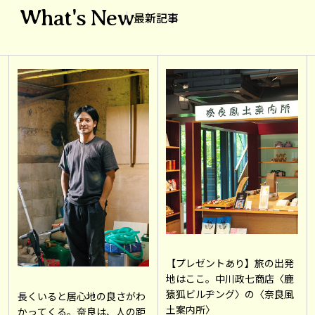
What's New
最新記事
【プレゼントあり】旅の出発
地はここ。中川政七商店〈鹿
猿狐ビルヂング〉の〈奈良風
長くいると居心地の良さがわ
土案内所〉
かってくる。奈良は、人の距