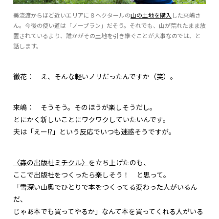
美流渡からほど近いエリアに８ヘクタールの
山の土地を購入
した來嶋さ
ん。今後の使い道は「ノープラン」だそう。それでも、山が荒れたまま放
置されているより、誰かがその土地を引き継ぐことが大事なのでは、と
話します。
徹花：
え、そんな軽いノリだったんですか（笑）。
來嶋：
そうそう。そのほうが楽しそうだし。
とにかく新しいことにワクワクしていたいんです。
夫は「えー!?」という反応でいつも迷惑そうですが。
〈森の出版社ミチクル〉
を立ち上げたのも、
ここで出版社をつくったら楽しそう！ と思って。
「雪深い山奥でひとりで本をつくってる変わった人がいるん
だ、
じゃあ本でも買ってやるか」なんて本を買ってくれる人がいる