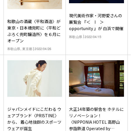
現代美術作家・河野愛さんの
和歌山の酒蔵〈平和酒造〉が
展覧会 『＜ I ＞
東京・日本橋兜町に〈平和ど
opportunity 』が 白浜で開催
ぶろく兜町醸造所〉を６月に
和歌山県
2022/04/15
オープン
和歌山県, 東京都
2022/04/26
ジャパンメイドにこだわる ウ
大正14年築の駅舎を ホテルに
ェアブランド〈PRISTINE〉
リノベーション！
から、 着心地抜群のスポーツ
〈NIPPONIA HOTEL 高野山
ウェアが誕生
参詣鉄道 Operated by