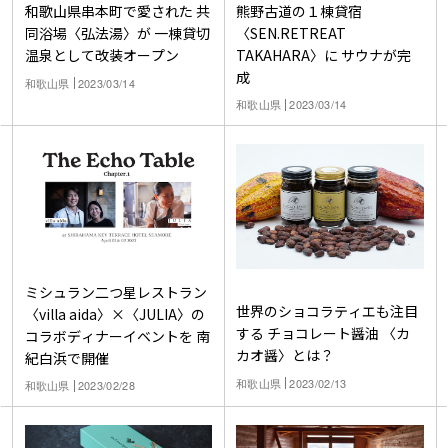
熊野古道の１棟貸宿
和歌山県串本町で愛された 共
〈SEN.RETREAT
同浴場〈弘法湯〉が 一棟貸切
TAKAHARA〉に サウナが完
温泉として改装オープン
成
和歌山県
2023/03/14
和歌山県
2023/03/14
ミシュラン二つ星レストラン
世界のショコラティエも注目
〈villa aida〉×〈JULIA〉の
する チョコレート醤油 〈カ
コラボディナーイベントを 南
カオ醤〉とは？
紀白浜で開催
和歌山県
2023/02/13
和歌山県
2023/02/28