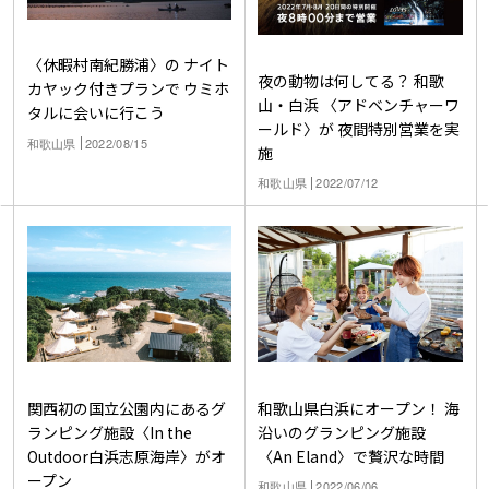
〈休暇村南紀勝浦〉の ナイト
夜の動物は何してる？ 和歌
カヤック付きプランで ウミホ
山・白浜 〈アドベンチャーワ
タルに会いに行こう
ールド〉が 夜間特別営業を実
和歌山県
2022/08/15
施
和歌山県
2022/07/12
関西初の国立公園内にあるグ
和歌山県白浜にオープン！ 海
ランピング施設〈In the
沿いのグランピング施設
Outdoor白浜志原海岸〉がオ
〈An Eland〉で贅沢な時間
ープン
和歌山県
2022/06/06