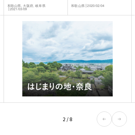
KIRINJI〉 がオープン
和歌山県, 大阪府, 岐阜県
和歌山県
2020/02/04
2021/03/09
2
/
8