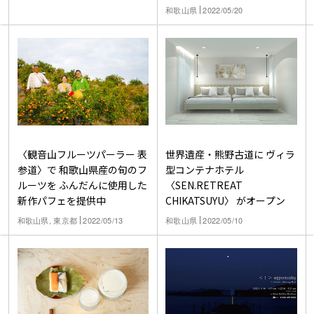
和歌山県
2022/05/20
世界遺産・熊野古道に ヴィラ
〈観音山フルーツパーラー 表
型コンテナホテル
参道〉で 和歌山県産の旬のフ
〈SEN.RETREAT
ルーツを ふんだんに使用した
CHIKATSUYU〉 がオープン
新作パフェを提供中
和歌山県
2022/05/10
和歌山県, 東京都
2022/05/13