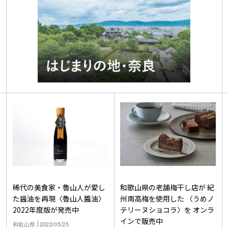
稀代の美食家・魯山人が愛し
和歌山県の老舗梅干し店が 紀
た醤油を再現〈魯山人醬油〉
州南高梅を使用した 〈うめノ
2022年度版が発売中
テリーヌショコラ〉を オンラ
インで販売中
和歌山県
2022/05/25