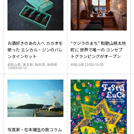
お酒好きのあの人へ カカオを
“クジラのまち” 和歌山県太地
使った エシカル・ジンのバレ
町に 世界で唯一の コンセプ
ンタインセット
トグランピングがオープン
和歌山県, 東京都, 秋田県, 静岡県
和歌山県
2022/12/23
2023/02/13
写真家・在本彌生の旅コラム