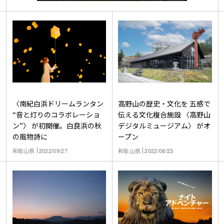
〈南紀白浜ドリームランタン
高野山の歴史・文化を 五感で
“音と灯りのコラボレーショ
伝える文化複合施設 〈高野山
ン”〉 が初開催。白良浜の秋
デジタルミュージアム〉 がオ
の風物詩に
ープン
和歌山県
2022/09/27
和歌山県
2022/08/23