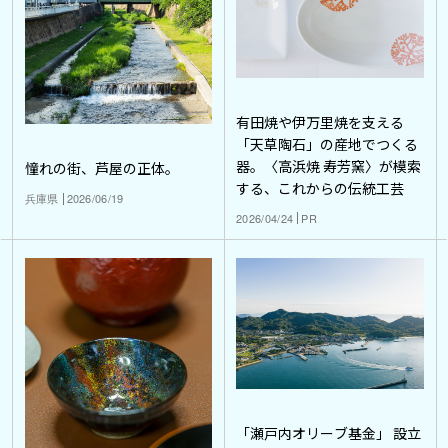
有田焼や伊万里焼を支える
「天草陶石」の産地でつくる
器。〈高浜焼 寿芳窯〉が模索
憧れの街、芦屋の正体。
する、これからの伝統工芸
兵庫県
2026/06/19
2026/04/24
PR
「瀬戸内オリーブ基金」 設立