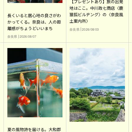
【プレゼントあり】旅の出発
地はここ。中川政七商店〈鹿
猿狐ビルヂング〉の〈奈良風
長くいると居心地の良さがわ
土案内所〉
かってくる。奈良は、人の距
離感がちょうどいいまち
奈良県
2026/08/03
奈良県
2026/08/07
夏の風物詩を届ける。大和郡