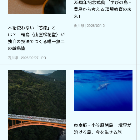
25周年記念式典 「学びの島・
豊島から考える 環境教育の未
来」
香川県
2026/02/12
木を使わない「芯漆」と
は？ 輪島〈山崖松花堂〉が
独自の技法でつくる唯一無二
の輪島塗
石川県
2026/02/27
PR
東京都・小笠原諸島― 境界が
溶ける島、今を生きる旅