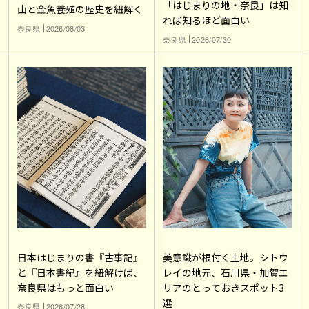
「はじまりの地・奈良」は知
山と金魚養殖の歴史を紐解く
れば知るほど面白い
奈良県
2026/08/03
奈良県
2026/07/30
日本はじまりの書『古事記』
美意識が根付く土地。シトウ
と『日本書紀』を紐解けば、
レイの地元、石川県・加賀エ
奈良県はもっと面白い
リアのとっておきスポット3
選
奈良県
2026/07/28