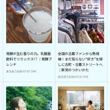
発酵が生む香りの力。乳酸菌
全国の古着ファンから熱視
飲料でリラックス!？｜発酵ブ
線！まだ知らない“好き”を探
レンド
しに古町・古着ストリートへ
｜新潟のつかいかた
東京都
2026/07/07
PR
新潟県
2026/07/31
PR