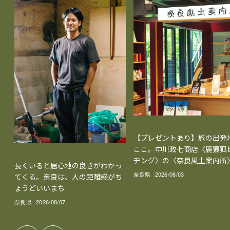
【プレゼントあり】旅の出発
ここ。中川政七商店〈鹿猿狐
ヂング〉の〈奈良風土案内所
長くいると居心地の良さがわかっ
奈良県
2026/08/03
てくる。奈良は、人の距離感がち
ょうどいいまち
奈良県
2026/08/07