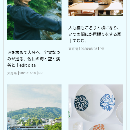
人も猫もごろりと横になり、
いつの間にか居眠りをする家
｜すむむ。
東京都
2026/05/23
PR
涼を求めて大分へ。宇賀なつ
みが巡る、佐伯の海と空と渓
谷と｜edit oita
大分県
2026/07/10
PR