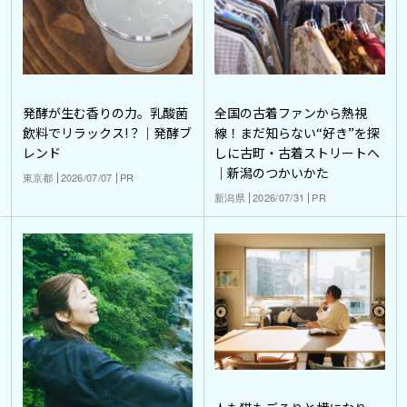
発酵が生む香りの力。乳酸菌
全国の古着ファンから熱視
飲料でリラックス!？｜発酵ブ
線！まだ知らない“好き”を探
レンド
しに古町・古着ストリートへ
｜新潟のつかいかた
東京都
2026/07/07
PR
新潟県
2026/07/31
PR