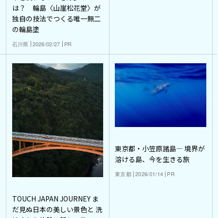
は？ 輪島〈山崖松花堂〉が
独自の技法でつくる唯一無二
の輪島塗
石川県
2026/02/27
PR
東京都・小笠原諸島― 境界が
溶ける島、今を生きる旅
東京都
2026/01/14
PR
TOUCH JAPAN JOURNEY ま
だ見ぬ日本の美しい景色と 洗