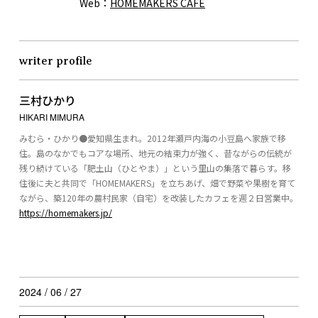
Web：
HOMEMAKERS CAFE
writer profile
三村ひかり
HIKARI MIMURA
みむら・ひかり●愛知県生まれ。2012年瀬戸内海の小豆島へ家族で移
住。島のなかでもコアな場所、地元の結束力が強く、昔ながらの伝統が
残り続けている「肥土山（ひとやま）」という里山の集落で暮らす。移
住後に夫と共同で「HOMEMAKERS」を立ちあげ、畑で野菜や果樹を育て
ながら、築120年の農村民家（自宅）を改装したカフェを週２日営業中。
https://homemakers.jp/
2024 / 06 / 27