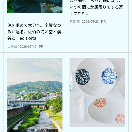
人も猫もごろりと横になり、
いつの間にか居眠りをする家
｜すむむ。
東京都
2026/05/23
PR
涼を求めて大分へ。宇賀なつ
みが巡る、佐伯の海と空と渓
谷と｜edit oita
大分県
2026/07/10
PR