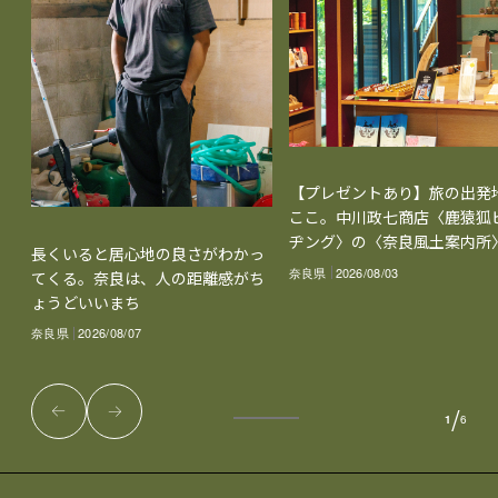
【プレゼントあり】旅の出発
ここ。中川政七商店〈鹿猿狐
ヂング〉の〈奈良風土案内所
長くいると居心地の良さがわかっ
奈良県
2026/08/03
てくる。奈良は、人の距離感がち
ょうどいいまち
奈良県
2026/08/07
/
1
6