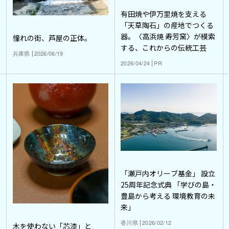
有田焼や伊万里焼を支える
「天草陶石」の産地でつくる
器。〈高浜焼 寿芳窯〉が模索
憧れの街、芦屋の正体。
する、これからの伝統工芸
兵庫県
2026/06/19
2026/04/24
PR
「瀬戸内オリーブ基金」 設立
25周年記念式典 「学びの島・
豊島から考える 環境教育の未
来」
香川県
2026/02/12
木を使わない「芯漆」と