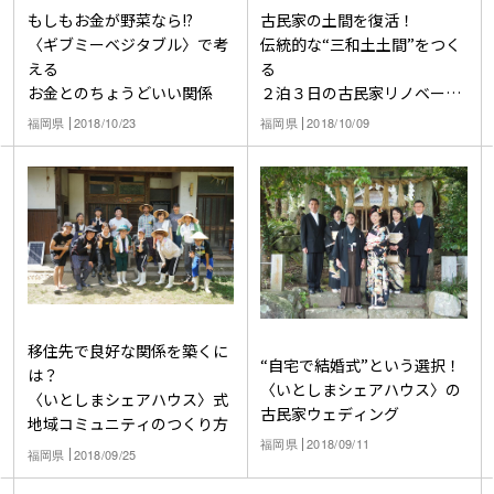
もしもお金が野菜なら!?
古民家の土間を復活！
〈ギブミーベジタブル〉で考
伝統的な“三和土土間”をつく
える
る
お金とのちょうどいい関係
２泊３日の古民家リノベーシ
ョン合宿
福岡県
2018/10/23
福岡県
2018/10/09
移住先で良好な関係を築くに
“自宅で結婚式”という選択！
は？
〈いとしまシェアハウス〉の
〈いとしまシェアハウス〉式
古民家ウェディング
地域コミュニティのつくり方
福岡県
2018/09/11
福岡県
2018/09/25