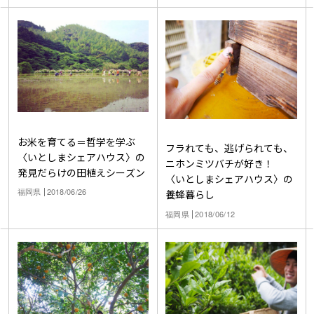
指そう
お米を育てる＝哲学を学ぶ
フラれても、逃げられても、
〈いとしまシェアハウス〉の
ニホンミツバチが好き！
発見だらけの田植えシーズン
〈いとしまシェアハウス〉の
福岡県
2018/06/26
養蜂暮らし
福岡県
2018/06/12