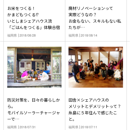
お米をつくる！
廃材リノベーションって
かまどもつくる!?
実際どうなの？
いとしまシェアハウス流
お金もない、スキルもない私
「ごはんをつくる」体験合宿
たちが
古民家を改修できた理由
福岡県
2018/08/28
福岡県
2018/08/14
防災対策を、日々の暮らしか
田舎×シェアハウスの
ら。
メリットとデメリットって？
モバイルソーラーチャージャ
糸島に５年住んで感じたこ
ーで
と。
スマホのエネルギー自給を目
福岡県
2018/07/31
福岡県
2018/07/11