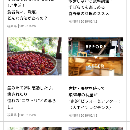
散歩しながら食料調達！
し”生活！
ずぼらでも楽しめる
食器洗い、洗濯、
春野草の料理のススメ
どんな方法があるの？
福岡県
2019/03/12
福岡県
2019/03/26
産みたて卵に感動したり、
古材・廃材を使って
癒されたり……
築80年の納屋が
憧れの“ニワトリ”との暮ら
“劇的”ビフォー＆アフター！
し。
〈大工インレジデンス〉
福岡県
2019/02/28
福岡県
2019/02/13