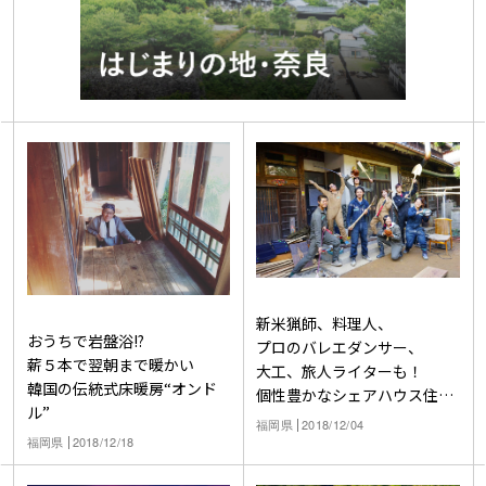
新米猟師、料理人、
おうちで岩盤浴!?
プロのバレエダンサー、
薪５本で翌朝まで暖かい
大工、旅人ライターも！
韓国の伝統式床暖房“オンド
個性豊かなシェアハウス住人
ル”
のお話。
福岡県
2018/12/04
福岡県
2018/12/18