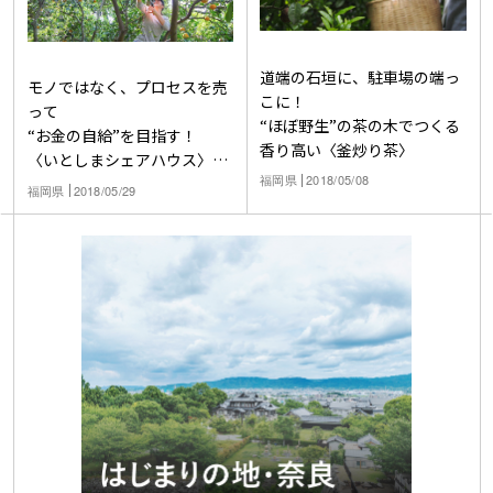
道端の石垣に、駐車場の端っ
モノではなく、プロセスを売
こに！
って
“ほぼ野生”の茶の木でつくる
“お金の自給”を目指す！
香り高い〈釜炒り茶〉
〈いとしまシェアハウス〉の
福岡県
2018/05/08
仕事のつくり方
福岡県
2018/05/29