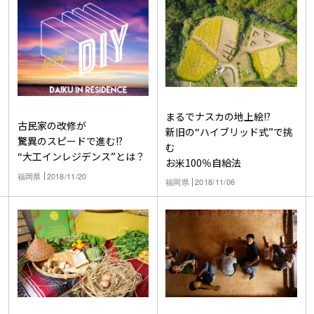
まるでナスカの地上絵!?
古民家の改修が
新旧の“ハイブリッド式”で挑
驚異のスピードで進む!?
む
“大工インレジデンス”とは？
お米100％自給法
福岡県
2018/11/20
福岡県
2018/11/06