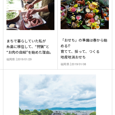
「おせち」の準備は春から始
まちで暮らしていた私が
める!?
糸島に移住して、“狩猟”と
育てて、採って、つくる
“お肉の自給”を始めた理由。
地産地消おせち
福岡県
2019/01/29
福岡県
2019/01/08