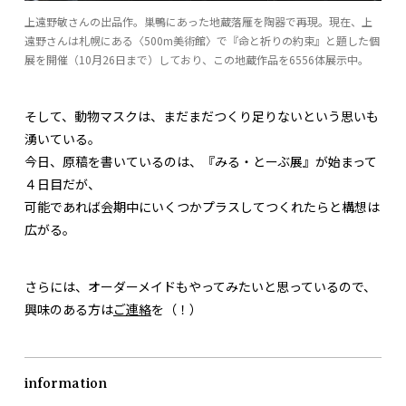
上遠野敏さんの出品作。巣鴨にあった地蔵落雁を陶器で再現。現在、上
遠野さんは札幌にある〈500m美術館〉で『命と祈りの約束』と題した個
展を開催（10月26日まで）しており、この地蔵作品を6556体展示中。
そして、動物マスクは、まだまだつくり足りないという思いも
湧いている。
今日、原稿を書いているのは、『みる・とーぶ展』が始まって
４日目だが、
可能であれば会期中にいくつかプラスしてつくれたらと構想は
広がる。
さらには、オーダーメイドもやってみたいと思っているので、
興味のある方は
ご連絡
を（！）
information