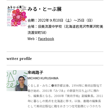
みる・とーぶ展
会期：
2022年９月10日（土）〜25日（日）
会場：
旧美流渡中学校（北海道岩見沢市栗沢町美
流渡栄町58）
Web：
Facebook
writer profile
來嶋路子
MICHIKO KURUSHIMA
くるしま・みちこ●東京都出身。1994年に美術出版社で
働き始め、2001年『みづゑ』の新装刊立ち上げに携わ
り、編集長となる。2008年『美術手帖』副編集長。2011
年に暮らしの拠点を北海道に移す。以後、書籍の編集長
として美術出版社に籍をおきつつ在宅勤務というかたち