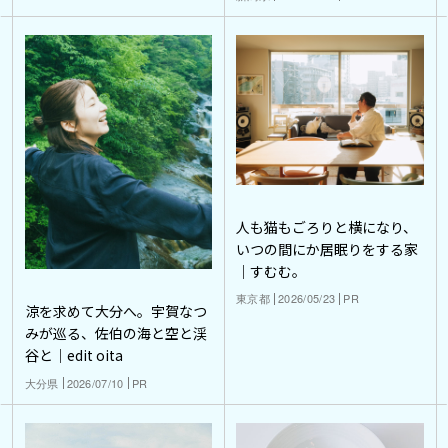
人も猫もごろりと横になり、
いつの間にか居眠りをする家
｜すむむ。
東京都
2026/05/23
PR
涼を求めて大分へ。宇賀なつ
みが巡る、佐伯の海と空と渓
谷と｜edit oita
大分県
2026/07/10
PR