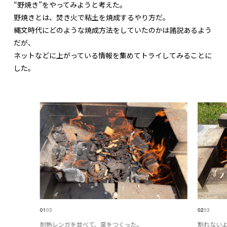
“野焼き”をやってみようと考えた。
野焼きとは、焚き火で粘土を焼成するやり方だ。
縄文時代にどのような焼成方法をしていたのかは諸説あるよう
だが、
ネットなどに上がっている情報を集めてトライしてみることに
した。
01
03
02
03
耐熱レンガを並べて、窯をつくった。
割れない