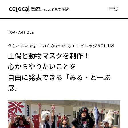
08/09
SUN
2026
TOP
ARTICLE
うちへおいでよ！ みんなでつくるエコビレッジ
VOL.169
土偶と動物マスクを制作！
心からやりたいことを
自由に発表できる『みる・とーぶ
展』