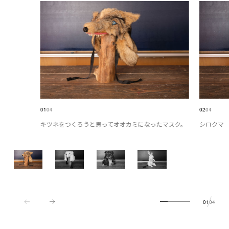
01
04
02
04
キツネをつくろうと思ってオオカミになったマスク。
シロクマ
01
04