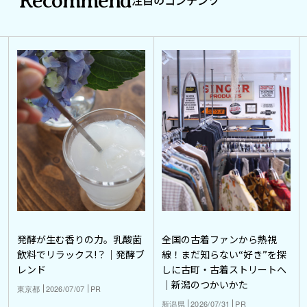
Recommend
注目のコンテンツ
発酵が生む香りの力。乳酸菌
全国の古着ファンから熱視
飲料でリラックス!？｜発酵ブ
線！まだ知らない“好き”を探
レンド
しに古町・古着ストリートへ
｜新潟のつかいかた
東京都
2026/07/07
PR
新潟県
2026/07/31
PR