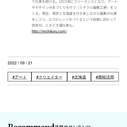
で仕事を続ける。2015年にフリーランスとなり、アート
やデザインの本づくりを行う〈ミチクル編集工房〉をつ
くる。現在、東京と北海道を行き来しながら編集の仕事
をしつつ、エコビレッジをつくるという目標に向かって
奔走中。ときどき畑仕事も。
http://michikuru.com/
2022 / 09 / 21
アート
クリエイター
北海道
廃校活用