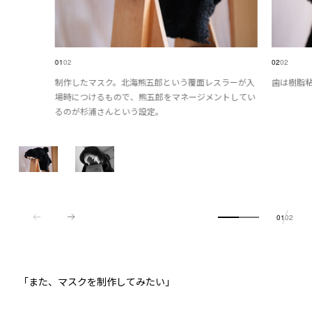
01
02
02
02
制作したマスク。北海熊五郎という覆面レスラーが入
歯は樹脂
場時につけるもので、熊五郎をマネージメントしてい
るのが杉浦さんという設定。
01
02
「また、マスクを制作してみたい」