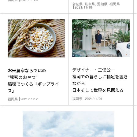
宮城県, 岐阜県, 愛知県, 福岡県
2021/11/18
デザイナー・二俣公一
お米農家ならではの
福岡での暮らしに軸足を置き
“秘密のおやつ”
ながら
稲穂でつくる「ポップライ
日本そして世界を見据える
ス」
福岡県
2021/11/01
福岡県
2021/11/12