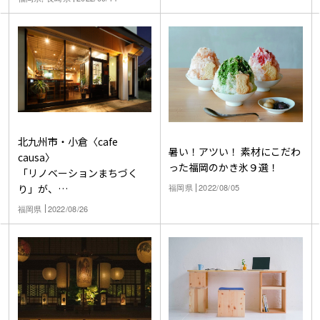
北九州市・小倉〈cafe
暑い！アツい！ 素材にこだわ
causa〉
った福岡のかき氷９選！
「リノベーションまちづく
福岡県
2022/08/05
り」が、
ここから始まる
福岡県
2022/08/26