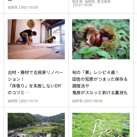
熊本県, 福岡県, 鹿児島県
2021/10/26
福岡県
2021/10/29
古材・廃材で古民家リノベー
旬の「栗」レシピ４選！
ション！
田舎の知恵がつまった保存＆
「床張り」を失敗しないDIY
調理法や
のコツと
鬼皮がスルッと剥ける裏技も
ビフォー＆アフターをご紹介
福岡県
2021/10/15
福岡県
2021/09/30