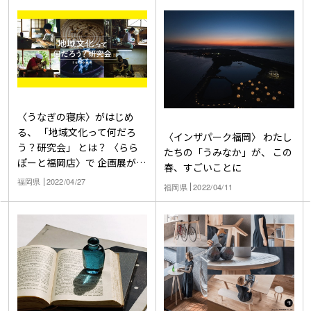
〈うなぎの寝床〉がはじめ
る、 「地域文化って何だろ
〈インザパーク福岡〉 わたし
う？研究会」 とは？ 〈らら
たちの「うみなか」が、 この
ぽーと福岡店〉で 企画展がス
春、すごいことに
タート！
福岡県
2022/04/27
福岡県
2022/04/11