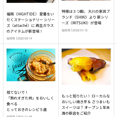
特徴は３つ脚。 大川の家具ブ
福岡〈HIGHTIDE〉 愛着をい
ランド〈SHIKI〉より 新シリ
だくステーショナリー シリー
ーズ〈MITSUKI〉が登場
ズ〈attaché〉に 再生ガラス
福岡県
2022/01/12
のアイテムが新登場！
福岡県
2022/02/14
捨てないで！
もっと知りたい！ ローカルな
「熟れすぎた柿」をおいしく
おいしい焼き芋＆ さつまいも
食べる
スイーツは？ オープン１年未
とっておきのレシピ５選
満の新店をご紹介
福岡県
2021/11/26