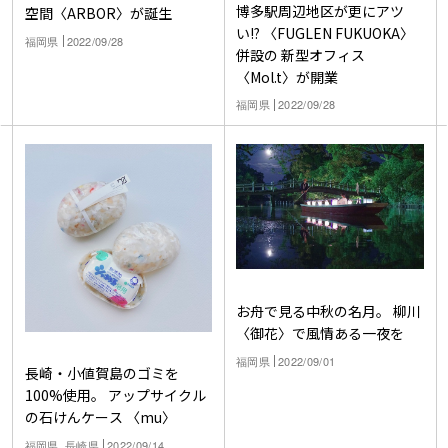
博多駅周辺地区が更にアツ
空間〈ARBOR〉が誕生
い!? 〈FUGLEN FUKUOKA〉
福岡県
2022/09/28
併設の 新型オフィス
〈Mol.t〉が開業
福岡県
2022/09/28
お舟で見る中秋の名月。 柳川
〈御花〉で風情ある一夜を
福岡県
2022/09/01
長崎・小値賀島のゴミを
100%使用。 アップサイクル
の石けんケース 〈mu〉
福岡県, 長崎県
2022/09/14