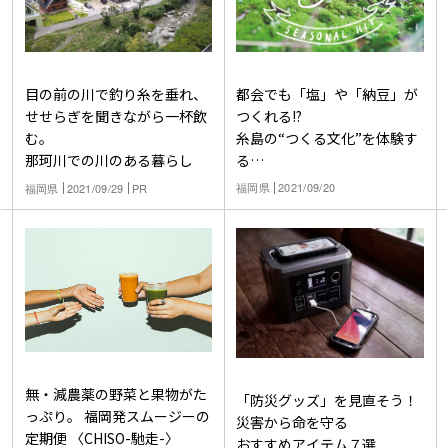
都会でも「塩」や「納豆」が
目の前の川で釣り糸を垂れ、
つくれる!?
せせらぎを聞きながら一杯飲
糸島の“つくる文化”を体験す
む。
る
那珂川での川のある暮らし
暮らしのDIYキット
福岡県
2021/09/20
福岡県
2021/09/29
PR
無・減農薬の野菜と果物がた
「防災グッズ」を見直そう！
っぷり。 福岡発スムージーの
災害から命を守る
定期便 〈CHISO-馳走-〉
おすすめアイテム７選