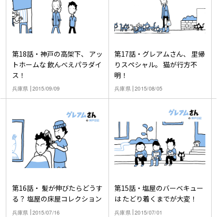
第18話・神戸の高架下、 アッ
第17話・グレアムさん、 里帰
トホームな 飲んべえパラダイ
りスペシャル。 猫が行方不
ス！
明！
兵庫県
2015/09/09
兵庫県
2015/08/05
第16話・ 髪が伸びたらどうす
第15話・塩屋のバーベキュー
る？ 塩屋の床屋コレクション
は たどり着くまでが大変！
兵庫県
2015/07/16
兵庫県
2015/07/01