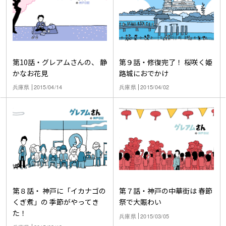
第10話・グレアムさんの、 静
第９話・修復完了！ 桜咲く姫
かなお花見
路城におでかけ
兵庫県
2015/04/14
兵庫県
2015/04/02
第８話・ 神戸に「イカナゴの
第７話・神戸の中華街は 春節
くぎ煮」の 季節がやってき
祭で大賑わい
た！
兵庫県
2015/03/05