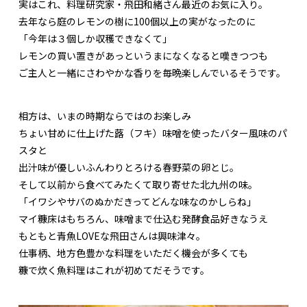
実はこれ、料理研究家・飛田和緒さん最近のお気に入り。
去年なら庭のレモンの樹に100個以上の実がなったのに
「今年は３個しか収穫できなくて」
レモンの買い置きがあっというまになくなると嘆きつつも
ご主人と一緒にさわやかな香りを毎晩楽しんでいるそうです。
相方は、いまの時期ならではのお楽しみ
ちょい甘めに仕上げた蕗（フキ）味噌を使ったバター風味のパ
スタと
出汁味が優しいふんわりとろける春野菜の卵とじ。
そして以前から食べてみたくて取り寄せた北九州の味。
「イワシやサバのぬかだきってどんな味なのかしらね」
マイ糠床はもちろん、味噌まで仕込む発酵食品好きなうえ
もともと青魚LOVEな飛田さんは興味津々。
仕事柄、地方色豊かな料理をいただく機会が多くても
糠で炊く魚料理はこれが初めてだそうです。