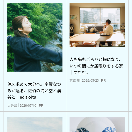
人も猫もごろりと横になり、
いつの間にか居眠りをする家
｜すむむ。
東京都
2026/05/23
PR
涼を求めて大分へ。宇賀なつ
みが巡る、佐伯の海と空と渓
谷と｜edit oita
大分県
2026/07/10
PR