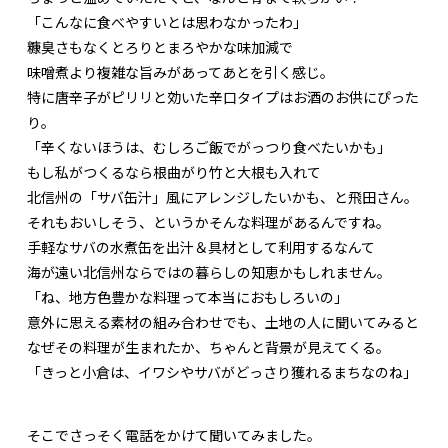
「こんなに食べやすいとは思わなかったわ」
糠臭さもなくとろりとまろやかな味加減で
味噌煮より複雑な旨みがあってあとを引く感じ。
特に唐辛子がピリリと効いた辛口タイプはお酒のお供にぴった
り。
「辛くないほうは、むしろご飯でがっつり食べたいかも」
もし私がつくるなら根曲がり竹と大根も入れて
北信州の「サバ缶汁」風にアレンジしたいかも、と飛田さん。
それもおいしそう、というかそんな料理があるんですね。
手軽なサバの水煮缶を出汁＆具材として利用するなんて
海が遠い北信州ならではの暮らしの知恵かもしれません。
「ね、地方色豊かな料理って本当におもしろいの」
意外に思える素材の組み合わせでも、土地の人に聞いてみると
なぜその料理が生まれたか、ちゃんと背景が見えてくる。
「きっと小倉は、イワシやサバがどっさり獲れるまちなのね」
そこでさっそく電話をかけて聞いてみました。