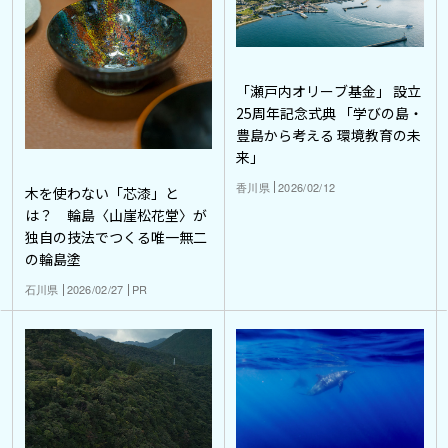
「瀬戸内オリーブ基金」 設立
25周年記念式典 「学びの島・
豊島から考える 環境教育の未
来」
香川県
2026/02/12
木を使わない「芯漆」と
は？ 輪島〈山崖松花堂〉が
独自の技法でつくる唯一無二
の輪島塗
石川県
2026/02/27
PR