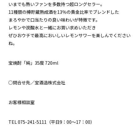
いまでも熱いファンを多数持つ超ロングセラー。
11種類の樽貯蔵熟成酒を13％の黄金比率でブレンドした
まろやかで口当たりの良い味わいが特徴です。
レモンや炭酸水と一緒にお買い求めいただき
ぜひおウチで最高においしいレモンサワーを楽しんでください
ね。
宝焼酎「純」35度 720ml
○問合せ先／宝酒造株式会社
お客様相談室
TEL 075-241-5111（平日9：00～17：00）