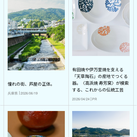
有田焼や伊万里焼を支える
「天草陶石」の産地でつくる
器。〈高浜焼 寿芳窯〉が模索
憧れの街、芦屋の正体。
する、これからの伝統工芸
兵庫県
2026/06/19
2026/04/24
PR