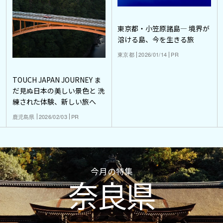
東京都・小笠原諸島― 境界が
溶ける島、今を生きる旅
東京都
2026/01/14
PR
TOUCH JAPAN JOURNEY ま
だ見ぬ日本の美しい景色と 洗
練された体験、新しい旅へ
鹿児島県
2026/02/03
PR
今月の特集
奈良県