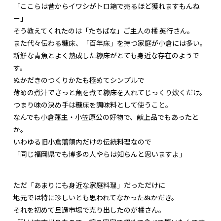
「ここらは昔からイワシがトロ箱で売るほど獲れますもんね
ー」
そう教えてくれたのは「たちばな」ご主人の橘 英行さん。
また代々伝わる糠床、「百年床」を持つ家庭が小倉には多い。
新鮮な青魚とよく熟成した糠床がとても身近な存在のようで
す。
ぬかだきのつくりかたも極めてシンプルで
薄めの煮汁でさっと魚を煮て糠床を入れてじっくり炊くだけ。
つまり味の決め手は糠床を調味料として使うこと。
なんでも小倉藩主・小笠原公の好物で、献上品でもあったと
か。
いわゆる旧小倉藩領内だけの伝統料理なので
「同じ福岡県でも博多の人やらは知らんと思いますよ」
ただ「あまりにも身近な家庭料理」だっただけに
地元では特に珍しいとも思われてなかったぬかだき。
それを初めて旦過市場で売り出したのが橘さん。