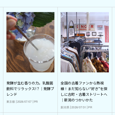
発酵が生む香りの力。乳酸菌
全国の古着ファンから熱視
飲料でリラックス!？｜発酵ブ
線！まだ知らない“好き”を探
レンド
しに古町・古着ストリートへ
｜新潟のつかいかた
東京都
2026/07/07
PR
新潟県
2026/07/31
PR