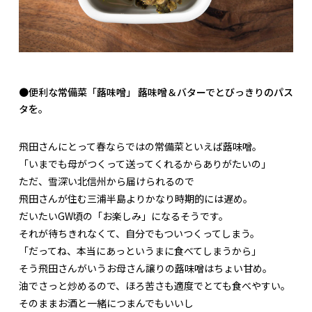
●便利な常備菜「蕗味噌」 蕗味噌＆バターでとびっきりのパス
タを。
飛田さんにとって春ならではの常備菜といえば蕗味噌。
「いまでも母がつくって送ってくれるからありがたいの」
ただ、雪深い北信州から届けられるので
飛田さんが住む三浦半島よりかなり時期的には遅め。
だいたいGW頃の「お楽しみ」になるそうです。
それが待ちきれなくて、自分でもついつくってしまう。
「だってね、本当にあっというまに食べてしまうから」
そう飛田さんがいうお母さん譲りの蕗味噌はちょい甘め。
油でさっと炒めるので、ほろ苦さも適度でとても食べやすい。
そのままお酒と一緒につまんでもいいし