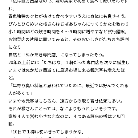
「私は直方出身なので、嫁の実家で初めて食べて驚いたんです
わ」
青魚独特のクセが抜けて食べやすいうえに身体にも良さそう。
ぴんとひらめいた橘さんはおばあちゃんにつくりかたを教わり
小１時間ほどの炊き時間を４～５時間に増やすなど試行錯誤。
お惣菜店の片隅に置いてみると、そのおいしさがたちまち評判
になり
自然と「ぬかだき専門店」になってしまったそう。
20年以上前には「たちばな」１軒だった専門店も次々に誕生し
いまではぬかだき目当てに旦過市場に来る観光客も増えたほ
ど。
「年寄り臭い料理と思われていたのに、最近では好んでくれる
人が多くて」
いまや地元客はもちろん、遠方からの取り寄せ依頼も多い。
それが橘さんにとっては、なによりもうれしいそうです。
家族４人で営む小さな店なのに、４つある糠床の樽はフル回
転。
「10日で１樽は使いきってしまうかな」