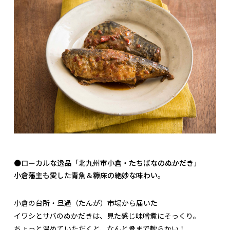
●ローカルな逸品「北九州市小倉・たちばなのぬかだき」
小倉藩主も愛した青魚＆糠床の絶妙な味わい。
小倉の台所・旦過（たんが）市場から届いた
イワシとサバのぬかだきは、見た感じ味噌煮にそっくり。
ちょっと温めていただくと、なんと骨まで軟らかい！