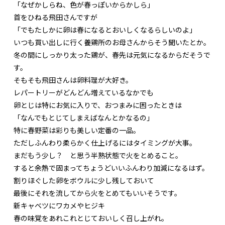
「なぜかしらね、色が春っぽいからかしら」
首をひねる飛田さんですが
「でもたしかに卵は春になるとおいしくなるらしいのよ」
いつも買い出しに行く養鶏所のお母さんからそう聞いたとか。
冬の間にしっかり太った鶏が、春先は元気になるからだそうで
す。
そもそも飛田さんは卵料理が大好き。
レパートリーがどんどん増えているなかでも
卵とじは特にお気に入りで、おつまみに困ったときは
「なんでもとじてしまえばなんとかなるの」
特に春野菜は彩りも美しい定番の一品。
ただしふんわり柔らかく仕上げるにはタイミングが大事。
まだもう少し？ と思う半熟状態で火をとめること。
すると余熱で固まってちょうどいいふんわり加減になるはず。
割りほぐした卵をボウルに少し残しておいて
最後にそれを流してから火をとめてもいいそうです。
新キャベツにワカメやヒジキ
春の味覚をあれこれとじておいしく召し上がれ。