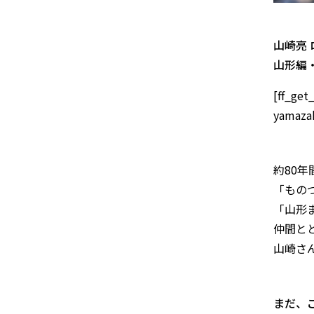
山崎亮
山形編
[ff_get
yamazak
約80
「もの
「山形ま
仲間と
山崎さ
まだ、