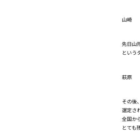
山崎
先日山
という
萩原
その後
選定さ
全国か
とても