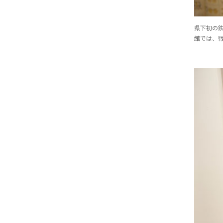
県下初の
館では、