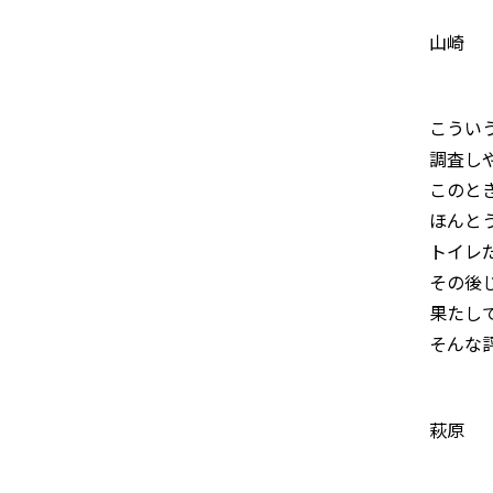
山崎
こうい
調査し
このと
ほんと
トイレ
その後
果たし
そんな
萩原