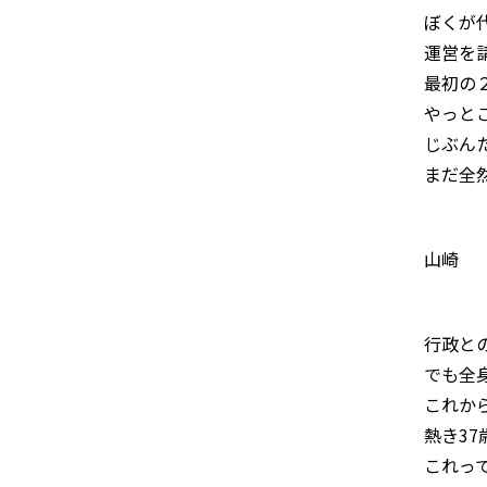
ぼくが
運営を
最初の
やっと
じぶん
まだ全
山崎
行政と
でも全
これか
熱き3
これっ