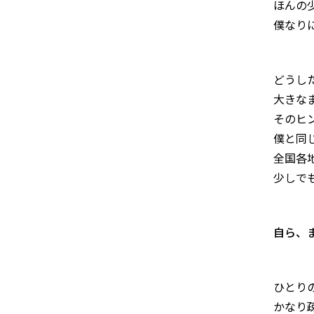
ほんの
僕なり
どうし
大きな
そのヒ
僕と同
全国各
少しで
自ら、
ひとり
かなり