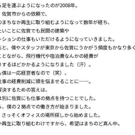
ら足を運ぶようになったのが2008年。
、佐賀市からの依頼で、
のまちなか再生に取り組むようになって数年が経ち、
たいことに佐賀でも民間の建築や
ーションの仕事もいただけるようになっていきました。
ると、僕やスタッフが東京から佐賀にうかがう頻度もかなり多
ことながら、飛行機代や宿泊費なんかの経費が
りするほどかかるようになりました（汗）。
も僕は一応経営者なので（笑）、
仕事の経費削減に頭を悩ませることに……。
解決するための答えは、
は別に佐賀にも仕事の拠点を持つことでした。
ら、僕の２拠点での働き方が始まりました。
、さっそくオフィスの場所探しから始めました。
か再生に取り組むわけですから、希望はまちのど真ん中。