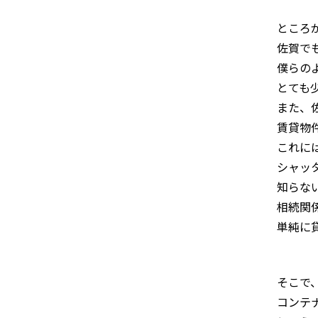
ところ
佐賀で
僕らの
とても
また、
賃貸物
これに
シャッ
知らな
相続関
単純に
そこで
コンテ