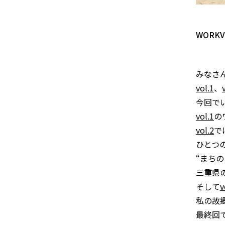
WORKVI
みなさ
vol.1
、
今回で
vol.1
の
vol.2
で
ひとつ
“まち
三重県
そして
v
私の故
最終回