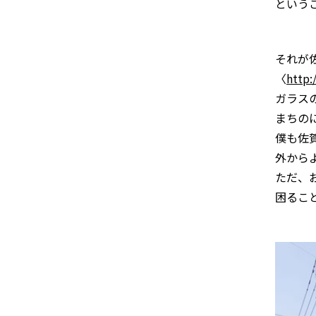
という
それが
〈
http:
ガラス
まちの
僕も佐
外から
ただ、
困るこ