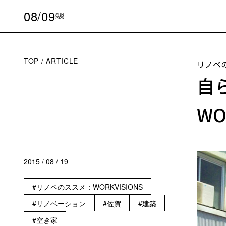
08/09
SUN
2026
TOP
ARTICLE
リノベ
自
WO
2015 / 08 / 19
リノベのススメ：WORKVISIONS
リノベーション
佐賀
建築
空き家