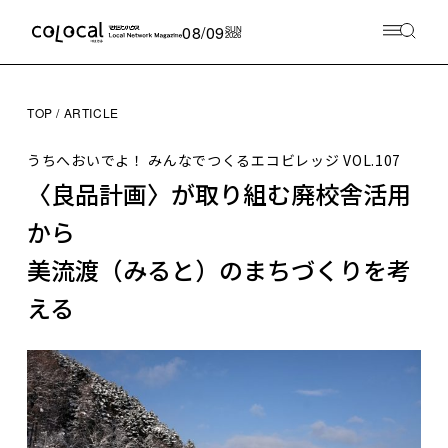
08/09
SUN
2026
TOP
ARTICLE
うちへおいでよ！ みんなでつくるエコビレッジ
VOL.107
〈良品計画〉が取り組む廃校舎活用
から
美流渡（みると）のまちづくりを考
える