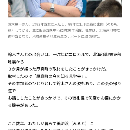
鈴木恵一さん。1982年西友に入社し、88年に無印良品に出向（のち転
籍）してから、主に販売畑を中心に約30年活躍。現在は、北海道地域推
進担当となり、地域連携や地域再生のサポートに取り組む。
鈴木さんとの出会いは、一昨年にコロカルで、北海道胆振東部
地震から
３か月が経った
厚真町の取材
をしたことがきっかけだ。
取材したのは「厚真町の今を知る見学会」。
その参加者のひとりとして鈴木さんの姿もあり、この会の帰り
道で
お話ししたことがきっかけで、その後札幌で何度かお目にかか
る機会があった。
ここ数年、わたしが暮らす美流渡（みると）に