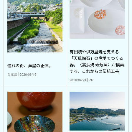
有田焼や伊万里焼を支える
「天草陶石」の産地でつくる
器。〈高浜焼 寿芳窯〉が模索
憧れの街、芦屋の正体。
する、これからの伝統工芸
兵庫県
2026/06/19
2026/04/24
PR