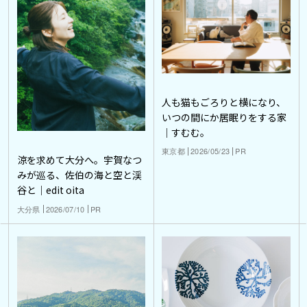
人も猫もごろりと横になり、
いつの間にか居眠りをする家
｜すむむ。
東京都
2026/05/23
PR
涼を求めて大分へ。宇賀なつ
みが巡る、佐伯の海と空と渓
谷と｜edit oita
大分県
2026/07/10
PR