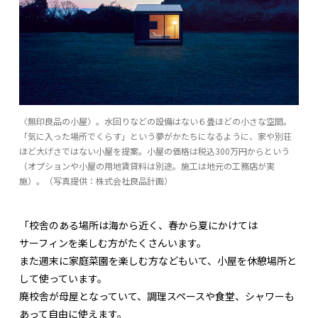
〈無印良品の小屋〉。水回りなどの設備はない６畳ほどの小さな空間。
「気に入った場所でくらす」という夢がかたちになるように、家や別荘
ほど大げさではない小屋を提案。小屋の価格は税込300万円からという
（オプションや小屋の用地賃貸料は別途。施工は地元の工務店が実
施）。（写真提供：株式会社良品計画）
「校舎のある場所は海から近く、春から夏にかけては
サーフィンを楽しむ方がたくさんいます。
また週末に家庭菜園を楽しむ方などもいて、小屋を休憩場所と
して使っています。
廃校舎が母屋となっていて、調理スペースや食堂、シャワーも
あって自由に使えます。