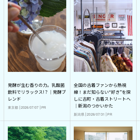
発酵が生む香りの力。乳酸菌
全国の古着ファンから熱視
飲料でリラックス!？｜発酵ブ
線！まだ知らない“好き”を探
レンド
しに古町・古着ストリートへ
｜新潟のつかいかた
東京都
2026/07/07
PR
新潟県
2026/07/31
PR