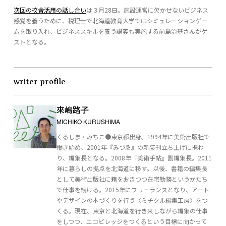
次回の校舎活用の話し合い
は３月28日。施設運営に欠かせないビジネス
感覚を養うために、税理士で北海道教育大学ではシミュレーションゲー
ムを取り入れ、ビジネススキルを養う講義も実施する前島治基さんがゲ
ストとなる。
writer profile
來嶋路子
MICHIKO KURUSHIMA
くるしま・みちこ●東京都出身。1994年に美術出版社で
働き始め、2001年『みづゑ』の新装刊立ち上げに携わ
り、編集長となる。2008年『美術手帖』副編集長。2011
年に暮らしの拠点を北海道に移す。以後、書籍の編集長
として美術出版社に籍をおきつつ在宅勤務というかたち
で仕事を続ける。2015年にフリーランスとなり、アート
やデザインの本づくりを行う〈ミチクル編集工房〉をつ
くる。現在、東京と北海道を行き来しながら編集の仕事
をしつつ、エコビレッジをつくるという目標に向かって