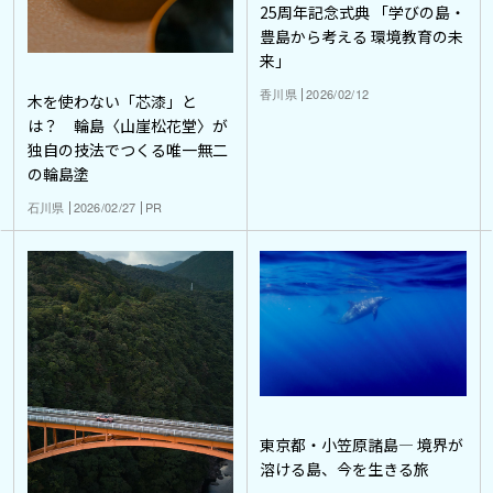
25周年記念式典 「学びの島・
豊島から考える 環境教育の未
来」
香川県
2026/02/12
木を使わない「芯漆」と
は？ 輪島〈山崖松花堂〉が
独自の技法でつくる唯一無二
の輪島塗
石川県
2026/02/27
PR
東京都・小笠原諸島― 境界が
溶ける島、今を生きる旅