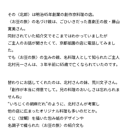
その〈北郎〉は明治45年創業の創作京料理の店。
〈お豆の旅〉の名づけ親は、ごひいきだった喜劇王の故・藤山
寛美さん。
同封されていた紹介文でそこまではわかっていましたが
ご主人のお話が聞きたくて、京都祇園の店に電話してみまし
た。
でも〈お豆の旅〉の生みの親、名料理人として知られたご主人
北村元一さんは、３年半前に65歳で亡くなられていたのです。
替わりにお話してくれたのは、北村さんの妹、荒川文子さん。
「創作が本当に得意でして。兄の料理のおいしさは忘れられま
せんね」
“いちじくの胡麻だれ”のように、北村さんが考案し
他の店に広まったオリジナル料理も多いのだとか。
ぐじ（甘鯛）を描いた包み紙のデザインや
名調子で綴られた〈お豆の旅〉の紹介文も