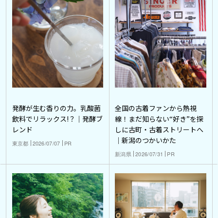
発酵が生む香りの力。乳酸菌
全国の古着ファンから熱視
飲料でリラックス!？｜発酵ブ
線！まだ知らない“好き”を探
レンド
しに古町・古着ストリートへ
｜新潟のつかいかた
東京都
2026/07/07
PR
新潟県
2026/07/31
PR