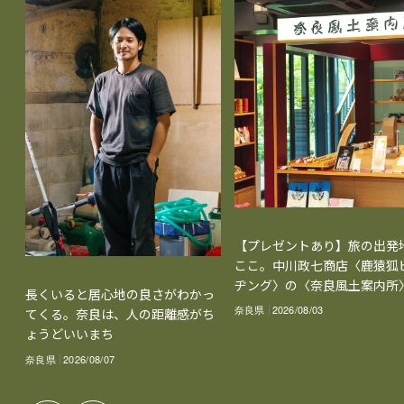
【プレゼントあり】旅の出発
ここ。中川政七商店〈鹿猿狐
ヂング〉の〈奈良風土案内所
長くいると居心地の良さがわかっ
奈良県
2026/08/03
てくる。奈良は、人の距離感がち
ょうどいいまち
奈良県
2026/08/07