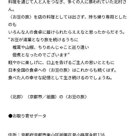
料理を通じて人と人をつなぎ、多くの人に慕われていた北村さ
ん。
〈お豆の旅〉を店の料理としては出さず、持ち帰り専用とした
のも
いろんな人の食卓に届けられたらええなと思ったからだそう。
“お豆が湯葉となり旅を続けるうちに
椎茸や山椒、ちりめんじゃこと巡り逢い
佃煮となったのでございます“
軽やかに楽しげに、口上を告げるご主人の思いとともに
日本全国の食卓への〈お豆の旅〉はこれからも続くはず。
食べた人の幸せな記憶として生き続けるのでしょうね。
〈北郎〉（京都市／祇園）の〈お豆の旅〉
●お取り寄せデータ
住所：京都府京都市東山区祇園花見小路富永町116