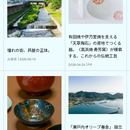
有田焼や伊万里焼を支える
「天草陶石」の産地でつくる
器。〈高浜焼 寿芳窯〉が模索
憧れの街、芦屋の正体。
する、これからの伝統工芸
兵庫県
2026/06/19
2026/04/24
PR
「瀬戸内オリーブ基金」 設立