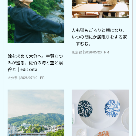
人も猫もごろりと横になり、
いつの間にか居眠りをする家
｜すむむ。
東京都
2026/05/23
PR
涼を求めて大分へ。宇賀なつ
みが巡る、佐伯の海と空と渓
谷と｜edit oita
大分県
2026/07/10
PR