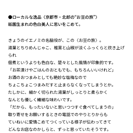
●ローカルな逸品〈京都市・北郎の“お豆の旅”〉
祇園生まれの色白美人に思いをこめて。
きょうのイエノミの名脇役が、この〈お豆の旅〉。
湯葉とちりめんじゃこ、椎茸と山椒が淡くふっくらと炊き上げ
られ
佃煮というよりも色白な、楚々とした風情が印象的です。
「お茶漬けやごはんのおともでも、もちろんいいけれど」
お酒のおつまみとしても絶妙な塩梅なので
ちょこちょこつまみだすと止まらなくなってしまうとか。
たしかに、細かく切られた湯葉がしっとりと柔らかく
なんとも優しく繊細な味わいです。
「だから、もったいないと思いつつすぐ食べてしまうの」
取り寄せをお願いするときの電話でのやりとりからも
ていねいに愛情こめてつくっている様子が伝わってきて
どんなお店なのかしらと、ずっと思っていたそうです。