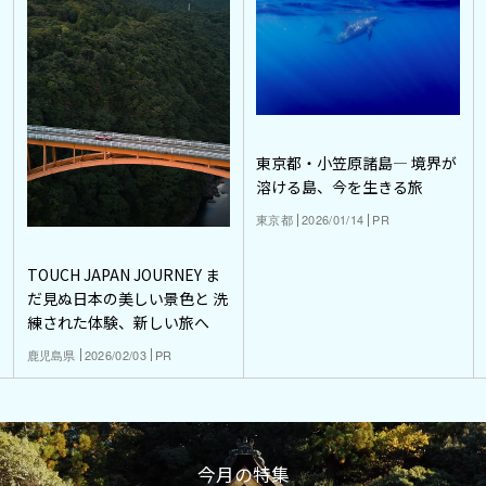
東京都・小笠原諸島― 境界が
溶ける島、今を生きる旅
東京都
2026/01/14
PR
TOUCH JAPAN JOURNEY ま
だ見ぬ日本の美しい景色と 洗
練された体験、新しい旅へ
鹿児島県
2026/02/03
PR
今月の特集