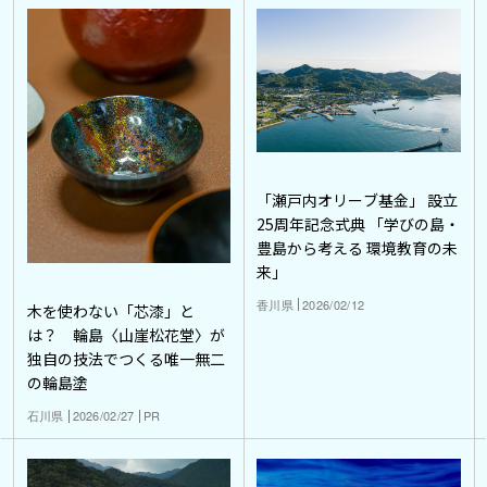
「瀬戸内オリーブ基金」 設立
25周年記念式典 「学びの島・
豊島から考える 環境教育の未
来」
香川県
2026/02/12
木を使わない「芯漆」と
は？ 輪島〈山崖松花堂〉が
独自の技法でつくる唯一無二
の輪島塗
石川県
2026/02/27
PR