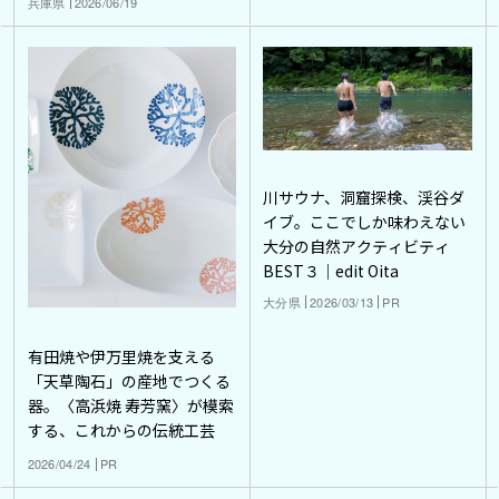
兵庫県
2026/06/19
川サウナ、洞窟探検、渓谷ダ
イブ。ここでしか味わえない
大分の自然アクティビティ
BEST３｜edit Oita
大分県
2026/03/13
PR
有田焼や伊万里焼を支える
「天草陶石」の産地でつくる
器。〈高浜焼 寿芳窯〉が模索
する、これからの伝統工芸
2026/04/24
PR