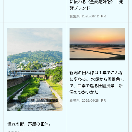
に伝わる〈全麦麹味噌〉｜発
酵ブレンド
愛媛県
2026/06/12
PR
新潟の田んぼは１年でこんな
に変わる。 水鏡から雪景色ま
で、四季で巡る田園風景｜新
潟のつかいかた
新潟県
2026/04/28
PR
憧れの街、芦屋の正体。