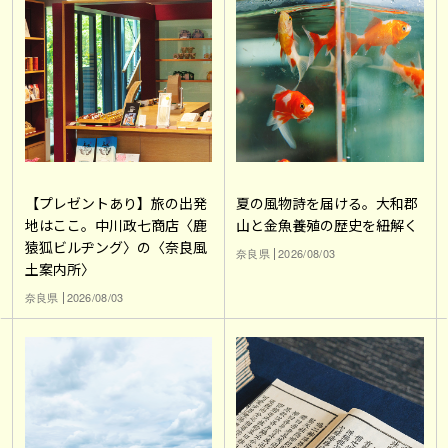
【プレゼントあり】旅の出発
夏の風物詩を届ける。大和郡
地はここ。中川政七商店〈鹿
山と金魚養殖の歴史を紐解く
猿狐ビルヂング〉の〈奈良風
奈良県
2026/08/03
土案内所〉
奈良県
2026/08/03