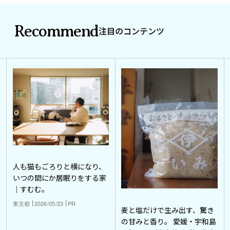
Recommend
注目のコンテンツ
人も猫もごろりと横になり、
いつの間にか居眠りをする家
｜すむむ。
東京都
2026/05/23
PR
麦と塩だけで生み出す、驚き
の甘みと香り。 愛媛・宇和島