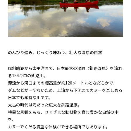
のんびり進み、じっくり味わう、壮大な湿原の自然
屈斜路湖から太平洋まで、日本最大の湿原〈釧路湿原〉を流れ
る154キロの釧路川。
源流から河口までの標高差が約120メートルとなだらかで、
ダムなどが一切ないため、上流から下流までカヌーを楽しめる
日本でも希有な川です。
太古の時代は海だった広大な釧路湿原。
特異な景観をもち、さまざまな動植物を育む豊かな自然の中
を、
カヌーでくだる貴重な体験ができる場所でもあります。