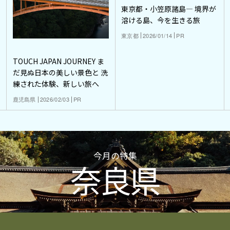
東京都・小笠原諸島― 境界が
溶ける島、今を生きる旅
東京都
2026/01/14
PR
TOUCH JAPAN JOURNEY ま
だ見ぬ日本の美しい景色と 洗
練された体験、新しい旅へ
鹿児島県
2026/02/03
PR
今月の特集
奈良県