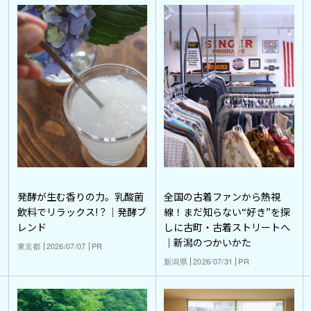
発酵が生む香りの力。乳酸菌
全国の古着ファンから熱視
飲料でリラックス!？｜発酵ブ
線！まだ知らない“好き”を探
レンド
しに古町・古着ストリートへ
｜新潟のつかいかた
東京都
2026/07/07
PR
新潟県
2026/07/31
PR