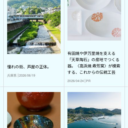
有田焼や伊万里焼を支える
「天草陶石」の産地でつくる
器。〈高浜焼 寿芳窯〉が模索
憧れの街、芦屋の正体。
する、これからの伝統工芸
兵庫県
2026/06/19
2026/04/24
PR