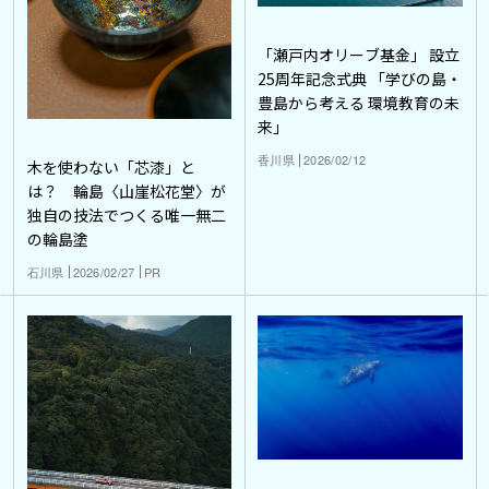
「瀬戸内オリーブ基金」 設立
25周年記念式典 「学びの島・
豊島から考える 環境教育の未
来」
香川県
2026/02/12
木を使わない「芯漆」と
は？ 輪島〈山崖松花堂〉が
独自の技法でつくる唯一無二
の輪島塗
石川県
2026/02/27
PR