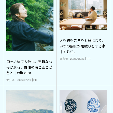
人も猫もごろりと横になり、
いつの間にか居眠りをする家
｜すむむ。
東京都
2026/05/23
PR
涼を求めて大分へ。宇賀なつ
みが巡る、佐伯の海と空と渓
谷と｜edit oita
大分県
2026/07/10
PR