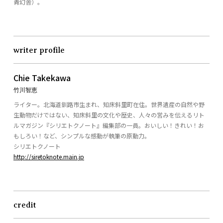
青幻舎）。
writer profile
Chie Takekawa
竹川智恵
ライター。北海道釧路市生まれ、知床斜里町在住。世界遺産の自然や野
生動物だけではない、知床斜里の文化や歴史、人々の営みを伝えるリト
ルマガジン『シリエトクノート』編集部の一員。おいしい！きれい！お
もしろい！など、シンプルな感動が執筆の原動力。
シリエトクノート
http://siretoknote.main.jp
credit