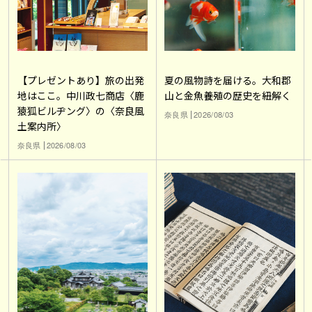
【プレゼントあり】旅の出発
夏の風物詩を届ける。大和郡
地はここ。中川政七商店〈鹿
山と金魚養殖の歴史を紐解く
猿狐ビルヂング〉の〈奈良風
奈良県
2026/08/03
土案内所〉
奈良県
2026/08/03