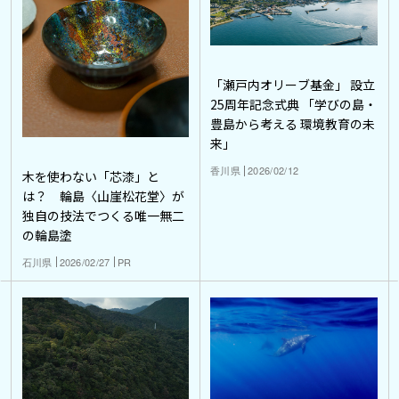
「瀬戸内オリーブ基金」 設立
25周年記念式典 「学びの島・
豊島から考える 環境教育の未
来」
香川県
2026/02/12
木を使わない「芯漆」と
は？ 輪島〈山崖松花堂〉が
独自の技法でつくる唯一無二
の輪島塗
石川県
2026/02/27
PR