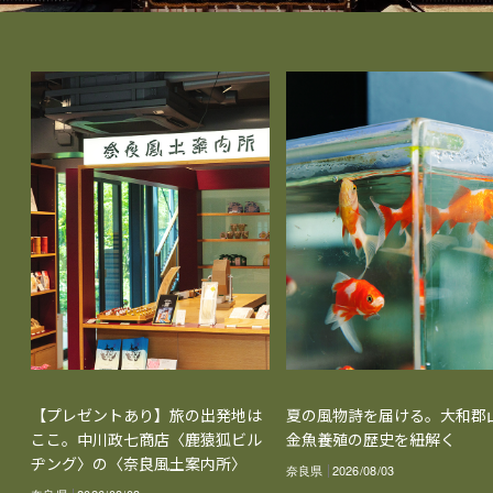
【プレゼントあり】旅の出発地は
夏の風物詩を届ける。大和郡
ここ。中川政七商店〈鹿猿狐ビル
金魚養殖の歴史を紐解く
ヂング〉の〈奈良風土案内所〉
奈良県
2026/08/03