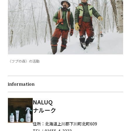
〈フプの森〉の活動
information
NALUQ
ナルーク
住所：
北海道上川郡下川町北町609
TEL：
01655-4-3223