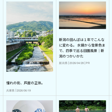
新潟の田んぼは１年でこんな
に変わる。 水鏡から雪景色ま
で、四季で巡る田園風景｜新
潟のつかいかた
新潟県
2026/04/28
PR
憧れの街、芦屋の正体。
兵庫県
2026/06/19