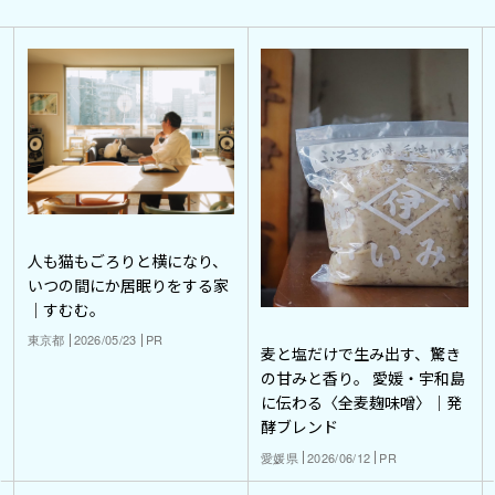
人も猫もごろりと横になり、
いつの間にか居眠りをする家
｜すむむ。
東京都
2026/05/23
PR
麦と塩だけで生み出す、驚き
の甘みと香り。 愛媛・宇和島
に伝わる〈全麦麹味噌〉｜発
酵ブレンド
愛媛県
2026/06/12
PR