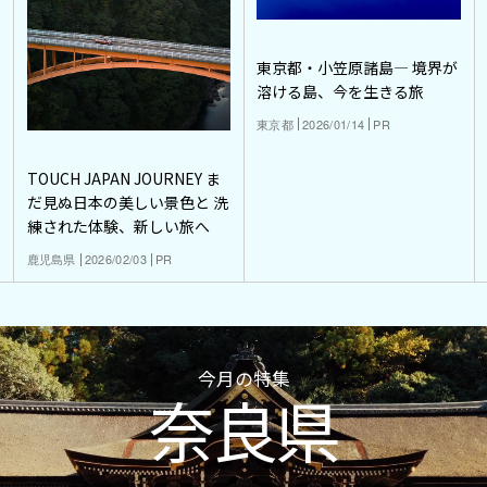
東京都・小笠原諸島― 境界が
溶ける島、今を生きる旅
東京都
2026/01/14
PR
TOUCH JAPAN JOURNEY ま
だ見ぬ日本の美しい景色と 洗
練された体験、新しい旅へ
鹿児島県
2026/02/03
PR
今月の特集
奈良県