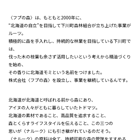
〈フプの森〉は、もともと2000年に、
“北海道の自立”を目指して下川町森林組合が立ち上げた事業が
ルーツ。
積極的に森を手入れし、持続的な林業を目指している下川町で
は、
伐った木の枝葉も余さず活用したいという考えから精油づくり
を始め、
その香りに北海道モミという名前をつけました。
株式会社〈フプの森〉を設立し、事業を継続しているんです。
北海道が北海道と呼ばれる前から森にあり、
アイヌの人々がともに暮らしていたトドマツ。
北海道の素材であること、高品質を追求すること、
森とくらすライフスタイルを伝えること、この三つの
思いが〈ナルーク〉にも引き継がれているのだそう。
〈ナルーク〉の原料は全て、持続可能な森の管理をすすめる