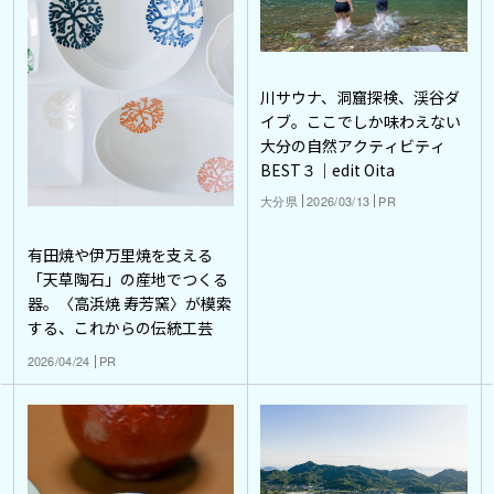
川サウナ、洞窟探検、渓谷ダ
イブ。ここでしか味わえない
大分の自然アクティビティ
BEST３｜edit Oita
大分県
2026/03/13
PR
有田焼や伊万里焼を支える
「天草陶石」の産地でつくる
器。〈高浜焼 寿芳窯〉が模索
する、これからの伝統工芸
2026/04/24
PR