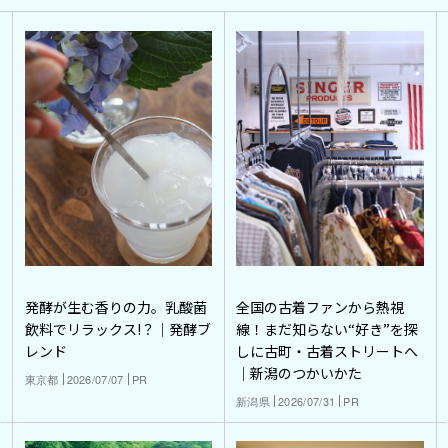
発酵が生む香りの力。乳酸菌
全国の古着ファンから熱視
飲料でリラックス!？｜発酵ブ
線！まだ知らない“好き”を探
レンド
しに古町・古着ストリートへ
｜新潟のつかいかた
東京都
2026/07/07
PR
新潟県
2026/07/31
PR