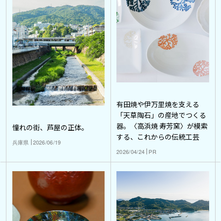
有田焼や伊万里焼を支える
「天草陶石」の産地でつくる
器。〈高浜焼 寿芳窯〉が模索
憧れの街、芦屋の正体。
する、これからの伝統工芸
兵庫県
2026/06/19
2026/04/24
PR