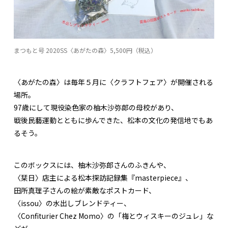
まつもと号 2020SS〈あがたの森〉5,500円（税込）
〈あがたの森〉は毎年５月に〈クラフトフェア〉が開催される
場所。
97歳にして現役染色家の柚木沙弥郎の母校があり、
戦後民藝運動とともに歩んできた、松本の文化の発信地でもあ
るそう。
このボックスには、柚木沙弥郎さんのふきんや、
〈栞日〉店主による松本探訪記録集『masterpiece』、
田所真理子さんの絵が素敵なポストカード、
〈issou〉の水出しブレンドティー、
〈Confiturier Chez Momo〉の「梅とウィスキーのジュレ」な