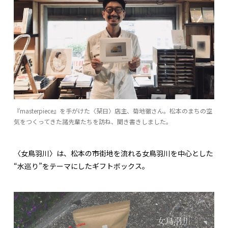
『masterpiece』を手がけた〈栞日〉店主、菊地徹さん。松本のまちの空
気をつくってきた諸先輩たちを訪ね、聞き書きしました。
〈女鳥羽川〉は、松本の市街地を流れる女鳥羽川を中心とした
“水巡り”をテーマにしたギフトボックス。