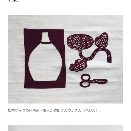
どが。
松本ゆかりの染色家・柚木沙弥郎さんのふきん〈花びん〉。