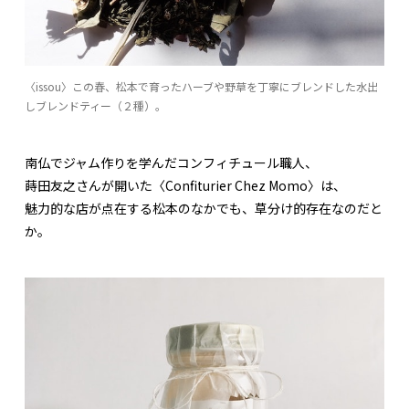
〈issou〉この春、松本で育ったハーブや野草を丁寧にブレンドした水出
しブレンドティー（２種）。
南仏でジャム作りを学んだコンフィチュール職人、
蒔田友之さんが開いた〈Confiturier Chez Momo〉は、
魅力的な店が点在する松本のなかでも、草分け的存在なのだと
か。