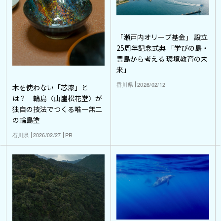
「瀬戸内オリーブ基金」 設立
25周年記念式典 「学びの島・
豊島から考える 環境教育の未
来」
香川県
2026/02/12
木を使わない「芯漆」と
は？ 輪島〈山崖松花堂〉が
独自の技法でつくる唯一無二
の輪島塗
石川県
2026/02/27
PR