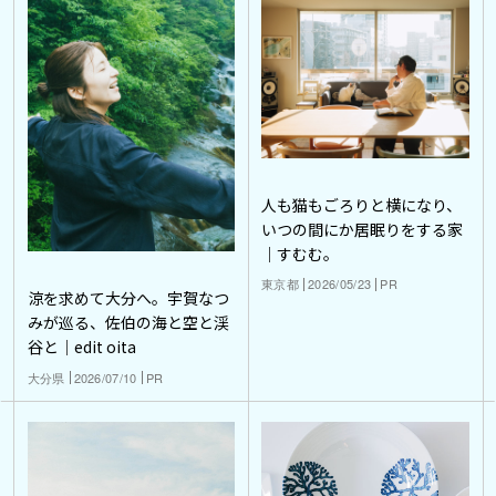
人も猫もごろりと横になり、
いつの間にか居眠りをする家
｜すむむ。
東京都
2026/05/23
PR
涼を求めて大分へ。宇賀なつ
みが巡る、佐伯の海と空と渓
谷と｜edit oita
大分県
2026/07/10
PR