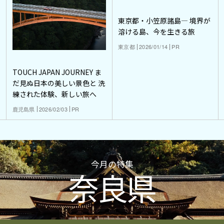
東京都・小笠原諸島― 境界が
溶ける島、今を生きる旅
東京都
2026/01/14
PR
TOUCH JAPAN JOURNEY ま
だ見ぬ日本の美しい景色と 洗
練された体験、新しい旅へ
鹿児島県
2026/02/03
PR
今月の特集
奈良県