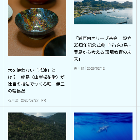
「瀬戸内オリーブ基金」 設立
25周年記念式典 「学びの島・
豊島から考える 環境教育の未
来」
香川県
2026/02/12
木を使わない「芯漆」と
は？ 輪島〈山崖松花堂〉が
独自の技法でつくる唯一無二
の輪島塗
石川県
2026/02/27
PR