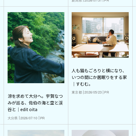
人も猫もごろりと横になり、
いつの間にか居眠りをする家
｜すむむ。
東京都
2026/05/23
PR
涼を求めて大分へ。宇賀なつ
みが巡る、佐伯の海と空と渓
谷と｜edit oita
大分県
2026/07/10
PR