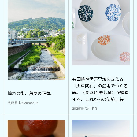
有田焼や伊万里焼を支える
「天草陶石」の産地でつくる
器。〈高浜焼 寿芳窯〉が模索
憧れの街、芦屋の正体。
する、これからの伝統工芸
兵庫県
2026/06/19
2026/04/24
PR