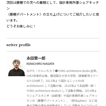
次回は藤棚での次への展開として、設計事務所兼シェアキッチ
ン
〈藤棚デパートメント〉の立ち上げについてご紹介したいと思
います。
どうぞお楽しみに！
writer profile
永田賢一郎
KENICHIRO NAGATA
ながた・けんいちろう●YONG architecture studio主宰。
1983年東京出身。横浜国立大学大学院／建築都市スクー
ルY-GSA修了。2013年より設計ユニットIVolli
architectureとして活動の後、2018年より永田賢一郎｜
YONG architecture studioとして活動を開始。2014年よ
りシェアスタジオ〈旧劇場〉や設計事務所兼シェアキッ
チンの〈藤棚デパートメント〉、〈野毛山Kiez〉など自
身の活動の場を地域拠点化していく活動をライフワーク