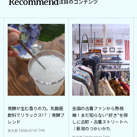
Recommend
注目のコンテンツ
発酵が生む香りの力。乳酸菌
全国の古着ファンから熱視
飲料でリラックス!？｜発酵ブ
線！まだ知らない“好き”を探
レンド
しに古町・古着ストリートへ
｜新潟のつかいかた
東京都
2026/07/07
PR
新潟県
2026/07/31
PR