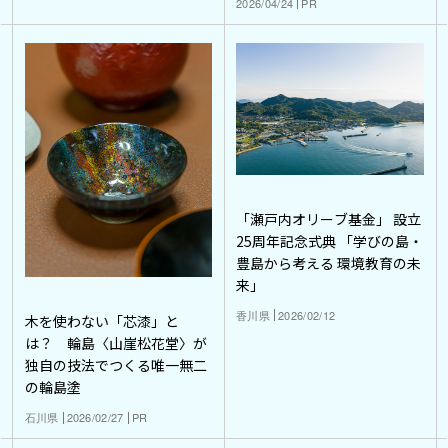
2026/04/24
PR
「瀬戸内オリーブ基金」 設立
25周年記念式典 「学びの島・
豊島から考える 環境教育の未
来」
香川県
2026/02/12
木を使わない「芯漆」と
は？ 輪島〈山崖松花堂〉が
独自の技法でつくる唯一無二
の輪島塗
石川県
2026/02/27
PR