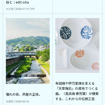
谷と｜edit oita
大分県
2026/07/10
PR
有田焼や伊万里焼を支える
「天草陶石」の産地でつくる
器。〈高浜焼 寿芳窯〉が模索
憧れの街、芦屋の正体。
する、これからの伝統工芸
兵庫県
2026/06/19