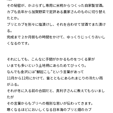
その秘密が、かぶらずし専用に米糀からつくった自家製甘酒。
カブも去年から加賀野菜で定評ある農家さんのものに切り替え
たとか。
ブリとカブを別々に塩漬けし、それを合わせて甘酒でまた漬け
る。
完成まで２か月弱もの時間をかけて、ゆっくりじっくりおいし
くなるのです。
それにしても、こんなに手間がかかるものをつくる家が
いまでも多いという土地柄にあらためてびっくり。
なんでも金沢には“鰤起こし”という言葉があって
11月から12月にかけて、雷とともにあられまじりの冷たい雨
がふる。
それが冬に入る前の合図だと、真利子さんに教えてもらいまし
たが
その言葉からもブリへの格別な思いが伝わってきます。
寒くなるほどにおいしくなる日本海のブリと畑のカブ