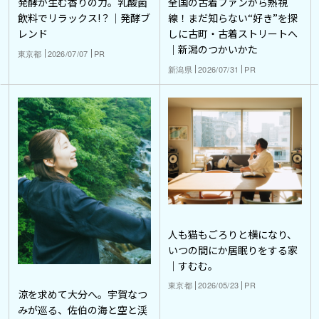
発酵が生む香りの力。乳酸菌
全国の古着ファンから熱視
飲料でリラックス!？｜発酵ブ
線！まだ知らない“好き”を探
レンド
しに古町・古着ストリートへ
｜新潟のつかいかた
東京都
2026/07/07
PR
新潟県
2026/07/31
PR
人も猫もごろりと横になり、
いつの間にか居眠りをする家
｜すむむ。
東京都
2026/05/23
PR
涼を求めて大分へ。宇賀なつ
みが巡る、佐伯の海と空と渓