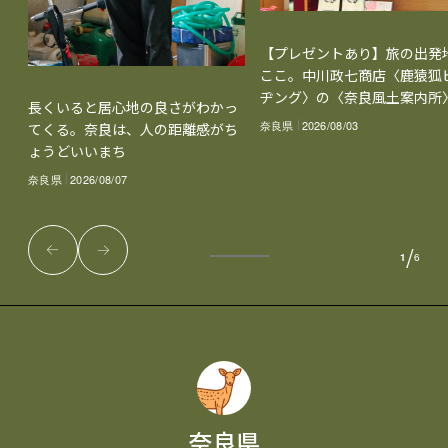
【プレゼントあり】旅の出発
ここ。中川政七商店〈鹿猿狐
ヂング〉の〈奈良風土案内所
長くいると居心地の良さがわかっ
奈良県
2026/08/03
てくる。奈良は、人の距離感がち
ょうどいいまち
奈良県
2026/08/07
/
1
6
奈良県