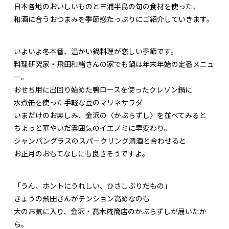
日本各地のおいしいものと三浦半島の旬の食材を使った、
和酒に合うおつまみを季節感たっぷりにご紹介していきます。
いよいよ冬本番、温かい鍋料理が恋しい季節です。
料理研究家・飛田和緒さんの家でも鍋は年末年始の定番メニュ
ー。
おせち用に出回り始めた鴨ロースを使ったクレソン鍋に
水煮缶を使った手軽な豆のマリネサラダ
いまだけのお楽しみ、金沢の〈かぶらずし〉を並べてみると
ちょっと華やいだ雰囲気のイエノミに早変わり。
シャンパングラスのスパークリング清酒と合わせると
お正月のおもてなしにも良さそうですよ。
「うん、ホントにうれしい、ひさしぶりだもの」
きょうの飛田さんがテンション高めなのも
大のお気に入り、金沢・髙木糀商店のかぶらずしが届いたか
ら。