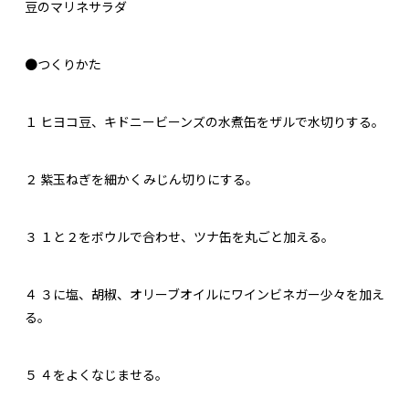
豆のマリネサラダ
●つくりかた
１
ヒヨコ豆、キドニービーンズの水煮缶をザルで水切りする。
２
紫玉ねぎを細かくみじん切りにする。
３
１と２をボウルで合わせ、ツナ缶を丸ごと加える。
４
３に塩、胡椒、オリーブオイルにワインビネガー少々を加え
る。
５
４をよくなじませる。