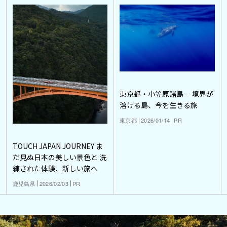
東京都・小笠原諸島― 境界が
溶ける島、今を生きる旅
東京都
2026/01/14
PR
TOUCH JAPAN JOURNEY ま
だ見ぬ日本の美しい景色と 洗
練された体験、新しい旅へ
鹿児島県
2026/02/03
PR