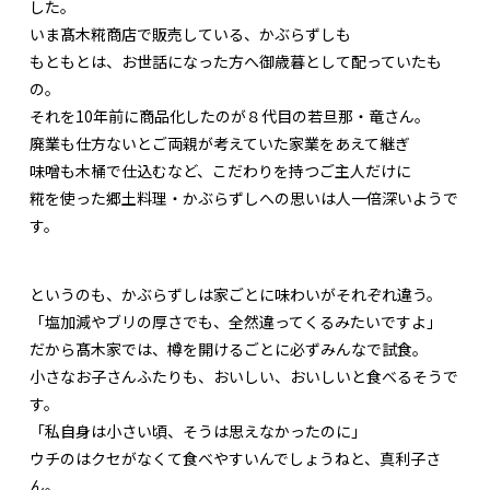
した。
いま髙木糀商店で販売している、かぶらずしも
もともとは、お世話になった方へ御歳暮として配っていたも
の。
それを10年前に商品化したのが８代目の若旦那・竜さん。
廃業も仕方ないとご両親が考えていた家業をあえて継ぎ
味噌も木桶で仕込むなど、こだわりを持つご主人だけに
糀を使った郷土料理・かぶらずしへの思いは人一倍深いようで
す。
というのも、かぶらずしは家ごとに味わいがそれぞれ違う。
「塩加減やブリの厚さでも、全然違ってくるみたいですよ」
だから髙木家では、樽を開けるごとに必ずみんなで試食。
小さなお子さんふたりも、おいしい、おいしいと食べるそうで
す。
「私自身は小さい頃、そうは思えなかったのに」
ウチのはクセがなくて食べやすいんでしょうねと、真利子さ
ん。