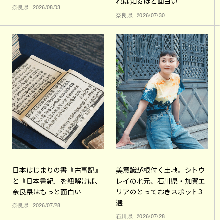
れば知るほど面白い
奈良県
2026/08/03
奈良県
2026/07/30
日本はじまりの書『古事記』
美意識が根付く土地。シトウ
と『日本書紀』を紐解けば、
レイの地元、石川県・加賀エ
奈良県はもっと面白い
リアのとっておきスポット3
選
奈良県
2026/07/28
石川県
2026/07/28