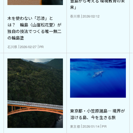
豊島から考える 環境教育の未
来」
香川県
2026/02/12
木を使わない「芯漆」と
は？ 輪島〈山崖松花堂〉が
独自の技法でつくる唯一無二
の輪島塗
石川県
2026/02/27
PR
東京都・小笠原諸島― 境界が
溶ける島、今を生きる旅
東京都
2026/01/14
PR