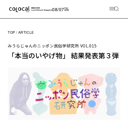
08/07
FRI
2026
TOP
ARTICLE
みうらじゅんのニッポン民俗学研究所
VOL.015
「本当のいやげ物」 結果発表第３弾