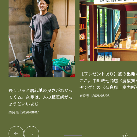
【プレゼントあり】旅の出発
ここ。中川政七商店〈鹿猿狐
ヂング〉の〈奈良風土案内所
長くいると居心地の良さがわかっ
奈良県
2026/08/03
てくる。奈良は、人の距離感がち
ょうどいいまち
奈良県
2026/08/07
/
1
6