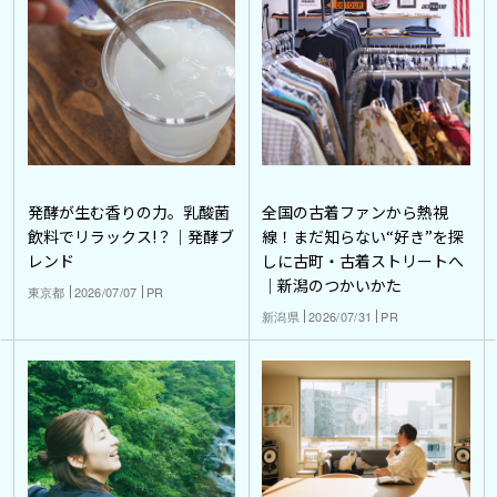
発酵が生む香りの力。乳酸菌
全国の古着ファンから熱視
飲料でリラックス!？｜発酵ブ
線！まだ知らない“好き”を探
レンド
しに古町・古着ストリートへ
｜新潟のつかいかた
東京都
2026/07/07
PR
新潟県
2026/07/31
PR