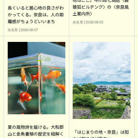
猿狐ビルヂング〉の〈奈良風
長くいると居心地の良さがわ
土案内所〉
かってくる。奈良は、人の距
離感がちょうどいいまち
奈良県
2026/08/03
奈良県
2026/08/07
夏の風物詩を届ける。大和郡
「はじまりの地・奈良」は知
山と金魚養殖の歴史を紐解く