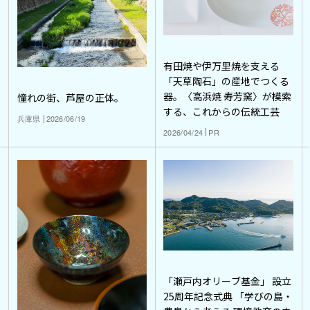
有田焼や伊万里焼を支える
「天草陶石」の産地でつくる
器。〈高浜焼 寿芳窯〉が模索
憧れの街、芦屋の正体。
する、これからの伝統工芸
兵庫県
2026/06/19
2026/04/24
PR
「瀬戸内オリーブ基金」 設立
25周年記念式典 「学びの島・