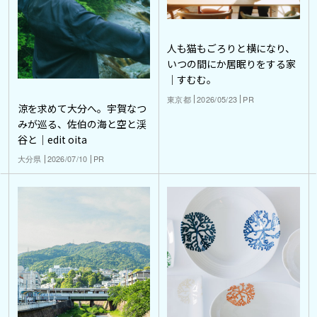
人も猫もごろりと横になり、
いつの間にか居眠りをする家
｜すむむ。
東京都
2026/05/23
PR
涼を求めて大分へ。宇賀なつ
みが巡る、佐伯の海と空と渓
谷と｜edit oita
大分県
2026/07/10
PR