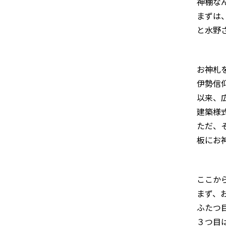
神棚な
まずは
と水野
お神札
伊勢信
以来、
建築様
ただ、
板にお
ここか
まず、
ふたつ
３つ目