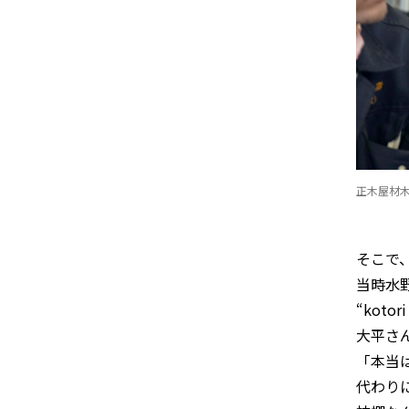
正木屋材
そこで
当時水
“kot
大平さ
「本当
代わり