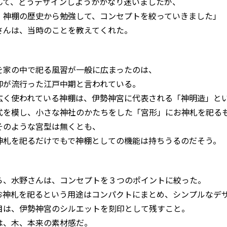
んて、どうデザインしようかかなり迷いましたが、
、神棚の歴史から勉強して、コンセプトを絞っていきました」
さんは、当時のことを教えてくれた。
を家の中で祀る風習が一般に広まったのは、
仰が流行った江戸中期と言われている。
広く使われている神棚は、伊勢神宮に代表される「神明造」と
式を模し、小さな神社のかたちをした「宮形」にお神札を祀る
そのような宮型は無くとも、
神札を祀るだけでもで神棚としての機能は持ちうるのだそう。
ら、水野さんは、コンセプトを３つのポイントに絞った。
お神札を祀るという用途はコンパクトにまとめ、シンプルなデ
目は、伊勢神宮のシルエットを刻印として残すこと。
は、木、本来の素材感だ。