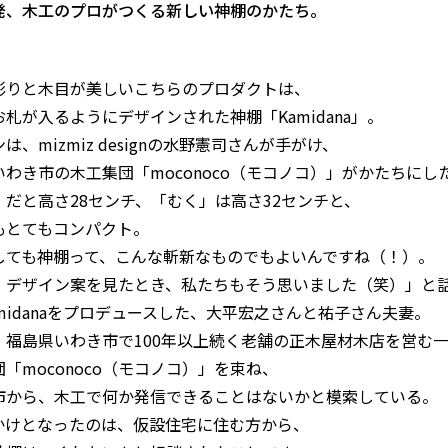
発、木工のプロがつくる新しい神棚のかたち。
彫りと木目が美しいこちらのプロダクトは、
札が入るようにデザインされた神棚「Kamidana」。
は、mizmiz designの水野憲司さんが手がけ、
いわき市の木工集団「moconoco（モコノコ）」がかたちにし
」だと高さ28センチ、「むく」は高さ32センチと、
もとてもコンパクト。
しても神棚って、こんな斬新なものでもよいんですね（！）。
、デザイン案を見たとき、私たちもそう思いました（笑）」と
midanaをプロデュースした、大平宏之さんと祐子さん夫妻。
、福島県いわき市で100年以上続く老舗の正木屋材木店を営む
「moconoco（モコノコ）」を束ね、
市から、木工で何か発信できることはないかと模索している。
かけとなったのは、仮設住宅に住む方から、