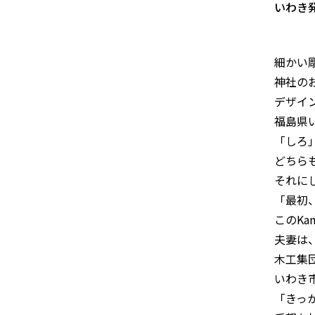
いわき
細かい
神社のお
デザイン
福島県
「しろ
どちら
それに
「最初
このKa
夫妻は
木工集団
いわき
「きっ