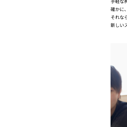
手軽な
確かに
それな
新しい