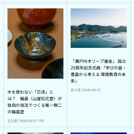
「瀬戸内オリーブ基金」 設立
25周年記念式典 「学びの島・
豊島から考える 環境教育の未
来」
香川県
2026/02/12
木を使わない「芯漆」と
は？ 輪島〈山崖松花堂〉が
独自の技法でつくる唯一無二
の輪島塗
石川県
2026/02/27
PR