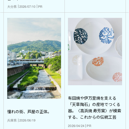
大分県
2026/07/10
PR
有田焼や伊万里焼を支える
「天草陶石」の産地でつくる
器。〈高浜焼 寿芳窯〉が模索
憧れの街、芦屋の正体。
する、これからの伝統工芸
兵庫県
2026/06/19
2026/04/24
PR