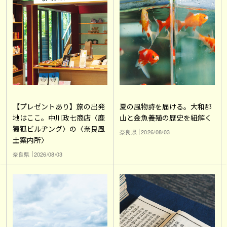
【プレゼントあり】旅の出発
夏の風物詩を届ける。大和郡
地はここ。中川政七商店〈鹿
山と金魚養殖の歴史を紐解く
猿狐ビルヂング〉の〈奈良風
奈良県
2026/08/03
土案内所〉
奈良県
2026/08/03