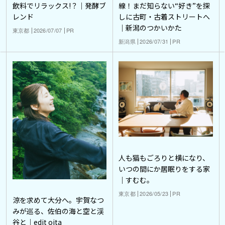
飲料でリラックス!？｜発酵ブ
線！まだ知らない“好き”を探
レンド
しに古町・古着ストリートへ
｜新潟のつかいかた
東京都
2026/07/07
PR
新潟県
2026/07/31
PR
人も猫もごろりと横になり、
いつの間にか居眠りをする家
｜すむむ。
東京都
2026/05/23
PR
涼を求めて大分へ。宇賀なつ
みが巡る、佐伯の海と空と渓
谷と｜edit oita