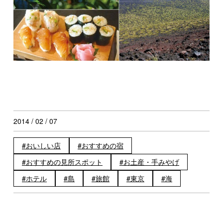
2014 / 02 / 07
おいしい店
おすすめの宿
おすすめの見所スポット
お土産・手みやげ
ホテル
島
旅館
東京
海