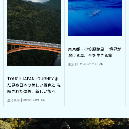
東京都・小笠原諸島― 境界が
溶ける島、今を生きる旅
東京都
2026/01/14
PR
TOUCH JAPAN JOURNEY ま
だ見ぬ日本の美しい景色と 洗
練された体験、新しい旅へ
鹿児島県
2026/02/03
PR