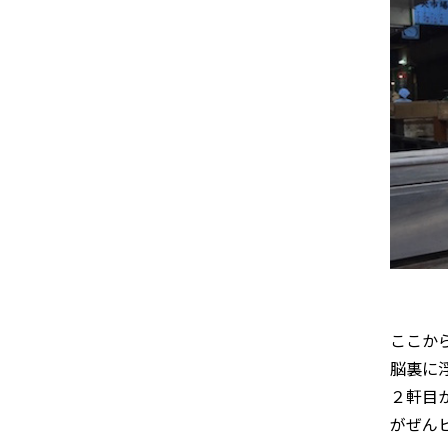
ここか
脳裏に
２軒目
がぜん