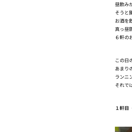
昼飲み
そうと
お酒を飲
真っ昼
６軒の
この日
あまり
ランニ
それで
１軒目