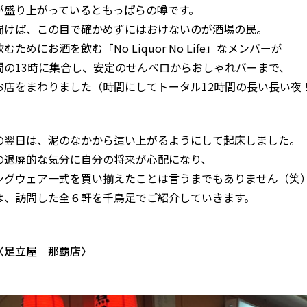
が盛り上がっているともっぱらの噂です。
聞けば、この目で確かめずにはおけないのが酒場の民。
むためにお酒を飲む「No Liquor No Life」なメンバーが
間の13時に集合し、安定のせんベロからおしゃれバーまで、
お店をまわりました（時間にしてトータル12時間の長い長い夜
の翌日は、泥のなかから這い上がるようにして起床しました。
の退廃的な気分に自分の将来が心配になり、
ングウェア一式を買い揃えたことは言うまでもありません（笑
は、訪問した全６軒を千鳥足でご紹介していきます。
〈足立屋 那覇店〉