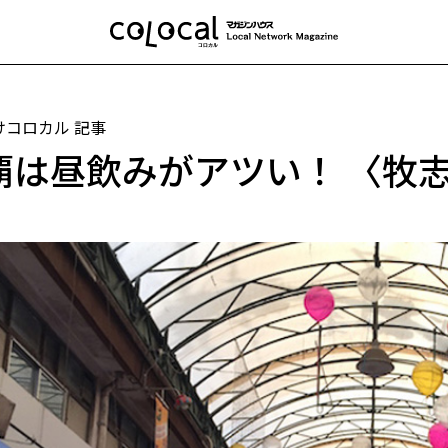
けコロカル 記事
覇は昼飲みがアツい！ 〈牧