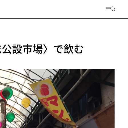
志公設市場〉で飲む