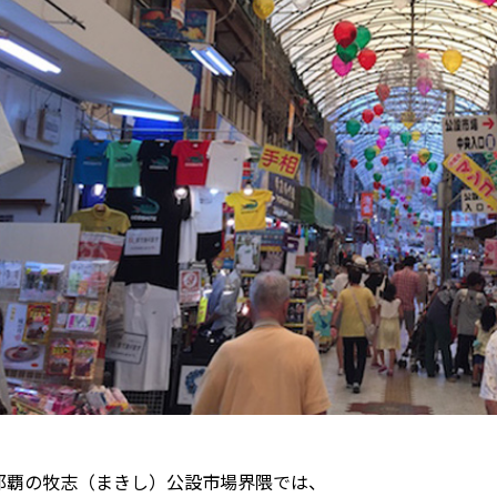
那覇の牧志（まきし）公設市場界隈では、