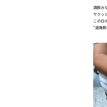
酒飲み
サクッ
この日
“退廃