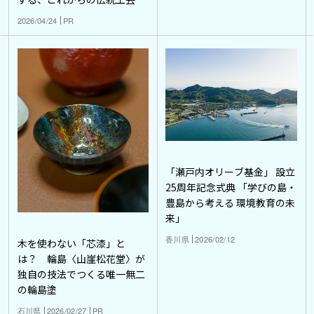
2026/04/24
PR
「瀬戸内オリーブ基金」 設立
25周年記念式典 「学びの島・
豊島から考える 環境教育の未
来」
香川県
2026/02/12
木を使わない「芯漆」と
は？ 輪島〈山崖松花堂〉が
独自の技法でつくる唯一無二
の輪島塗
石川県
2026/02/27
PR