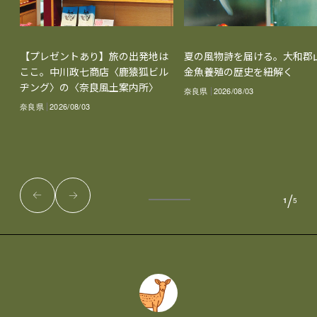
【プレゼントあり】旅の出発地は
夏の風物詩を届ける。大和郡
ここ。中川政七商店〈鹿猿狐ビル
金魚養殖の歴史を紐解く
ヂング〉の〈奈良風土案内所〉
奈良県
2026/08/03
奈良県
2026/08/03
/
1
5