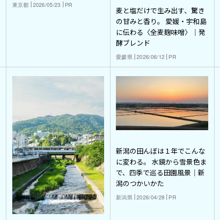
東京都
2026/05/23
PR
麦と塩だけで生み出す、驚き
の甘みと香り。 愛媛・宇和島
に伝わる〈全麦麹味噌〉｜発
酵ブレンド
愛媛県
2026/06/12
PR
新潟の田んぼは１年でこんな
に変わる。 水鏡から雪景色ま
で、四季で巡る田園風景｜新
潟のつかいかた
新潟県
2026/04/28
PR