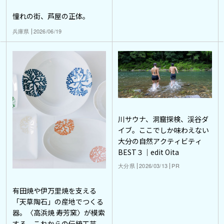
憧れの街、芦屋の正体。
兵庫県
2026/06/19
川サウナ、洞窟探検、渓谷ダ
イブ。ここでしか味わえない
大分の自然アクティビティ
BEST３｜edit Oita
大分県
2026/03/13
PR
有田焼や伊万里焼を支える
「天草陶石」の産地でつくる
器。〈高浜焼 寿芳窯〉が模索
する、これからの伝統工芸