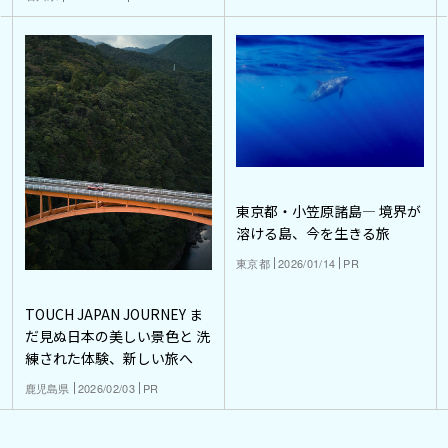
東京都・小笠原諸島― 境界が
溶ける島、今を生きる旅
東京都
2026/01/14
PR
TOUCH JAPAN JOURNEY ま
だ見ぬ日本の美しい景色と 洗
練された体験、新しい旅へ
鹿児島県
2026/02/03
PR