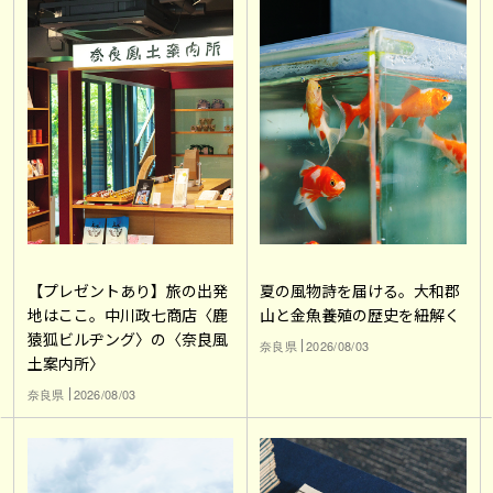
【プレゼントあり】旅の出発
夏の風物詩を届ける。大和郡
地はここ。中川政七商店〈鹿
山と金魚養殖の歴史を紐解く
猿狐ビルヂング〉の〈奈良風
奈良県
2026/08/03
土案内所〉
奈良県
2026/08/03