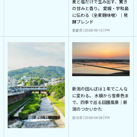
麦と塩だけで生み出す、驚き
の甘みと香り。 愛媛・宇和島
に伝わる〈全麦麹味噌〉｜発
酵ブレンド
愛媛県
2026/06/12
PR
新潟の田んぼは１年でこんな
に変わる。 水鏡から雪景色ま
で、四季で巡る田園風景｜新
潟のつかいかた
新潟県
2026/04/28
PR