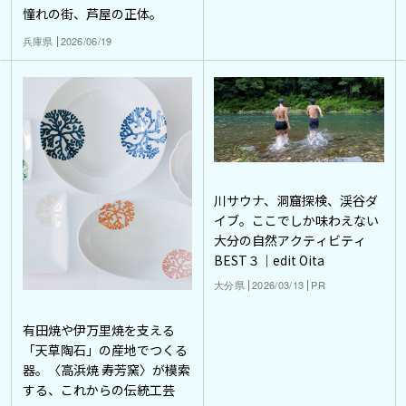
憧れの街、芦屋の正体。
兵庫県
2026/06/19
川サウナ、洞窟探検、渓谷ダ
イブ。ここでしか味わえない
大分の自然アクティビティ
BEST３｜edit Oita
大分県
2026/03/13
PR
有田焼や伊万里焼を支える
「天草陶石」の産地でつくる
器。〈高浜焼 寿芳窯〉が模索
する、これからの伝統工芸