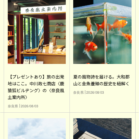
【プレゼントあり】旅の出発
夏の風物詩を届ける。大和郡
地はここ。中川政七商店〈鹿
山と金魚養殖の歴史を紐解く
猿狐ビルヂング〉の〈奈良風
奈良県
2026/08/03
土案内所〉
奈良県
2026/08/03