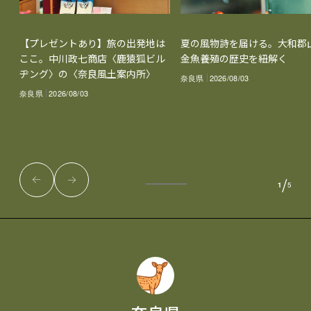
【プレゼントあり】旅の出発地は
夏の風物詩を届ける。大和郡
ここ。中川政七商店〈鹿猿狐ビル
金魚養殖の歴史を紐解く
ヂング〉の〈奈良風土案内所〉
奈良県
2026/08/03
奈良県
2026/08/03
/
1
5