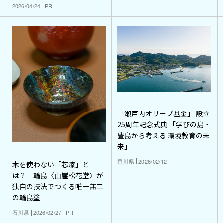
2026/04/24
PR
「瀬戸内オリーブ基金」 設立
25周年記念式典 「学びの島・
豊島から考える 環境教育の未
来」
香川県
2026/02/12
木を使わない「芯漆」と
は？ 輪島〈山崖松花堂〉が
独自の技法でつくる唯一無二
の輪島塗
石川県
2026/02/27
PR