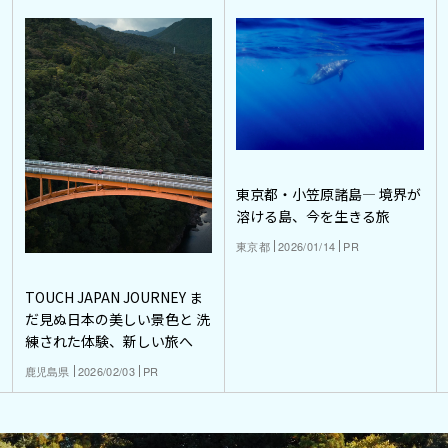
東京都・小笠原諸島― 境界が
溶ける島、今を生きる旅
東京都
2026/01/14
PR
TOUCH JAPAN JOURNEY ま
だ見ぬ日本の美しい景色と 洗
練された体験、新しい旅へ
鹿児島県
2026/02/03
PR