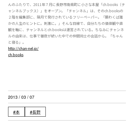
んのふたりで、2011年７月に長野市南県町に小さな本屋「ch.books（チ
ャンネルブックス）」をオープン。「チャンネル」は、そのch.booksの
２階を編集部に、隔月で発行されているフリーペーパー。「願わくば誰
かの人生のヒントに。刺激に。」そんな目線で、自分たちの価値観や直
観を軸に、チャンネルとch.booksは運営されている。ちなみにチャンネ
ルの由来は、仕事で徹夜が続いた中での仲間同士の会話から。「ちゃん
と寝る」。
http://chan-nel.jp/
ch.books
2013 / 03 / 07
本
長野