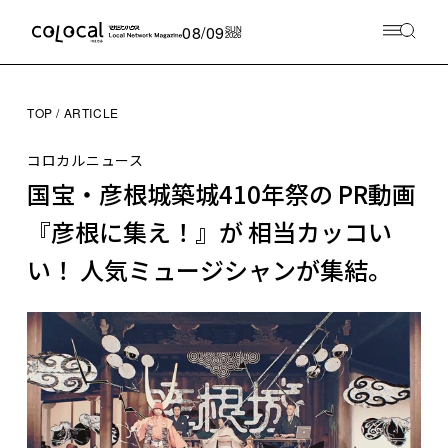
08/09
SUN
2026
TOP
ARTICLE
コロカルニュース
国宝・彦根城築城410年祭の PR動画
『彦根に集え！』が 相当カッコい
い！ 人気ミュージシャンが集結。