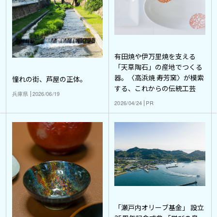
有田焼や伊万里焼を支える
「天草陶石」の産地でつくる
器。〈高浜焼 寿芳窯〉が模索
憧れの街、芦屋の正体。
する、これからの伝統工芸
兵庫県
2026/06/19
2026/04/24
PR
「瀬戸内オリーブ基金」 設立