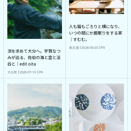
人も猫もごろりと横になり、
いつの間にか居眠りをする家
｜すむむ。
東京都
2026/05/23
PR
涼を求めて大分へ。宇賀なつ
みが巡る、佐伯の海と空と渓
谷と｜edit oita
大分県
2026/07/10
PR