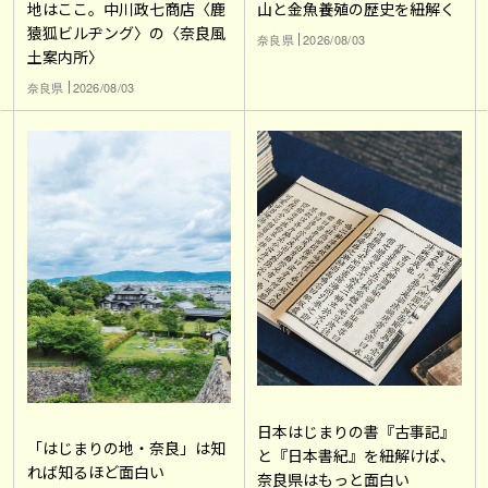
地はここ。中川政七商店〈鹿
山と金魚養殖の歴史を紐解く
猿狐ビルヂング〉の〈奈良風
奈良県
2026/08/03
土案内所〉
奈良県
2026/08/03
日本はじまりの書『古事記』
「はじまりの地・奈良」は知
と『日本書紀』を紐解けば、
れば知るほど面白い
奈良県はもっと面白い