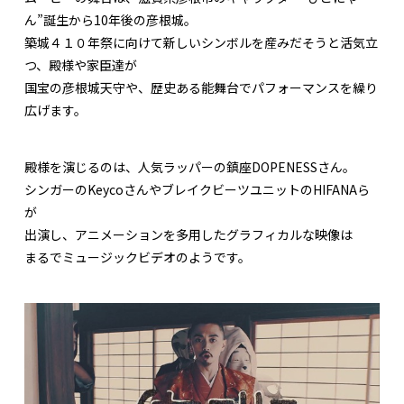
ん”誕生から10年後の彦根城。
築城４１０年祭に向けて新しいシンボルを産みだそうと活気立
つ、殿様や家臣達が
国宝の彦根城天守や、歴史ある能舞台でパフォーマンスを繰り
広げます。
殿様を演じるのは、人気ラッパーの鎮座DOPENESSさん。
シンガーのKeycoさんやブレイクビーツユニットのHIFANAら
が
出演し、アニメーションを多用したグラフィカルな映像は
まるでミュージックビデオのようです。