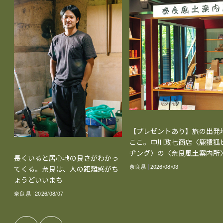
【プレゼントあり】旅の出発
ここ。中川政七商店〈鹿猿狐
ヂング〉の〈奈良風土案内所
長くいると居心地の良さがわかっ
奈良県
2026/08/03
てくる。奈良は、人の距離感がち
ょうどいいまち
奈良県
2026/08/07