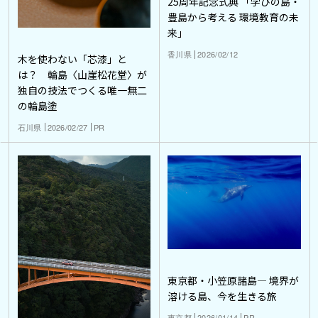
25周年記念式典 「学びの島・
豊島から考える 環境教育の未
来」
香川県
2026/02/12
木を使わない「芯漆」と
は？ 輪島〈山崖松花堂〉が
独自の技法でつくる唯一無二
の輪島塗
石川県
2026/02/27
PR
東京都・小笠原諸島― 境界が
溶ける島、今を生きる旅
東京都
2026/01/14
PR