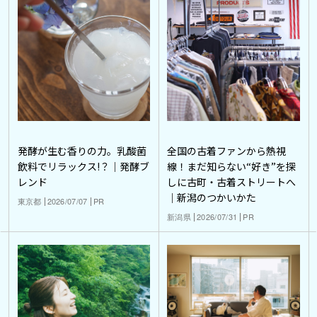
発酵が生む香りの力。乳酸菌
全国の古着ファンから熱視
飲料でリラックス!？｜発酵ブ
線！まだ知らない“好き”を探
レンド
しに古町・古着ストリートへ
｜新潟のつかいかた
東京都
2026/07/07
PR
新潟県
2026/07/31
PR