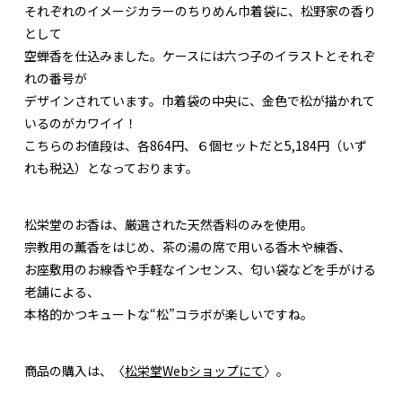
それぞれのイメージカラーのちりめん巾着袋に、松野家の香り
として
空蝉香を仕込みました。ケースには六つ子のイラストとそれぞ
れの番号が
デザインされています。巾着袋の中央に、金色で松が描かれて
いるのがカワイイ！
こちらのお値段は、各864円、６個セットだと5,184円（いず
れも税込）となっております。
松栄堂のお香は、厳選された天然香料のみを使用。
宗教用の薫香をはじめ、茶の湯の席で用いる香木や練香、
お座敷用のお線香や手軽なインセンス、匂い袋などを手がける
老舗による、
本格的かつキュートな“松”コラボが楽しいですね。
商品の購入は、〈
松栄堂Webショップにて
〉。