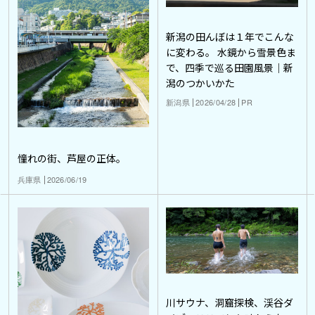
新潟の田んぼは１年でこんな
に変わる。 水鏡から雪景色ま
で、四季で巡る田園風景｜新
潟のつかいかた
新潟県
2026/04/28
PR
憧れの街、芦屋の正体。
兵庫県
2026/06/19
川サウナ、洞窟探検、渓谷ダ