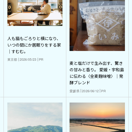
人も猫もごろりと横になり、
いつの間にか居眠りをする家
｜すむむ。
東京都
2026/05/23
PR
麦と塩だけで生み出す、驚き
の甘みと香り。 愛媛・宇和島
に伝わる〈全麦麹味噌〉｜発
酵ブレンド
愛媛県
2026/06/12
PR