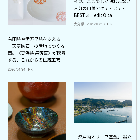
イブ。ここでしか味わえない
大分の自然アクティビティ
BEST３｜edit Oita
大分県
2026/03/13
PR
有田焼や伊万里焼を支える
「天草陶石」の産地でつくる
器。〈高浜焼 寿芳窯〉が模索
する、これからの伝統工芸
2026/04/24
PR
「瀬戸内オリーブ基金」 設立