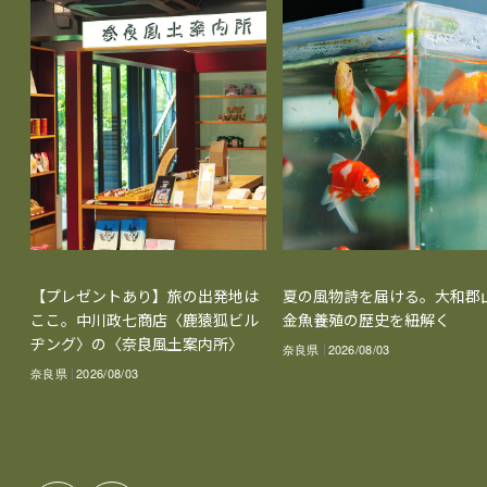
【プレゼントあり】旅の出発地は
夏の風物詩を届ける。大和郡
ここ。中川政七商店〈鹿猿狐ビル
金魚養殖の歴史を紐解く
ヂング〉の〈奈良風土案内所〉
奈良県
2026/08/03
奈良県
2026/08/03