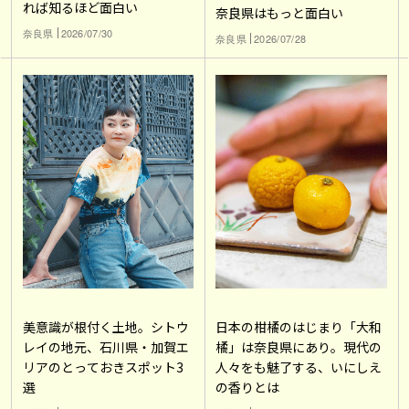
れば知るほど面白い
奈良県はもっと面白い
奈良県
2026/07/30
奈良県
2026/07/28
美意識が根付く土地。シトウ
日本の柑橘のはじまり「大和
レイの地元、石川県・加賀エ
橘」は奈良県にあり。現代の
リアのとっておきスポット3
人々をも魅了する、いにしえ
選
の香りとは