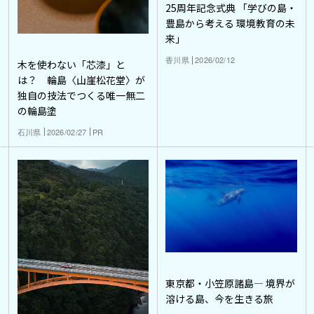
25周年記念式典 「学びの島・
豊島から考える 環境教育の未
来」
香川県
2026/02/12
木を使わない「芯漆」と
は？ 輪島〈山崖松花堂〉が
独自の技法でつくる唯一無二
の輪島塗
石川県
2026/02/27
PR
東京都・小笠原諸島― 境界が
溶ける島、今を生きる旅