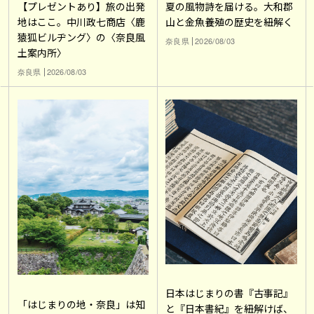
【プレゼントあり】旅の出発
夏の風物詩を届ける。大和郡
地はここ。中川政七商店〈鹿
山と金魚養殖の歴史を紐解く
猿狐ビルヂング〉の〈奈良風
奈良県
2026/08/03
土案内所〉
奈良県
2026/08/03
日本はじまりの書『古事記』
「はじまりの地・奈良」は知
と『日本書紀』を紐解けば、