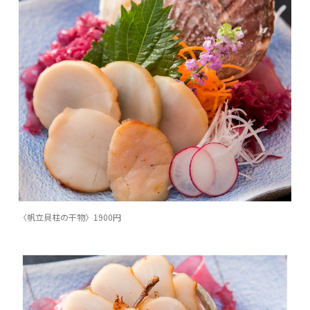
〈帆立貝柱の干物〉1900円