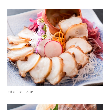
〈蛸の干物〉1200円