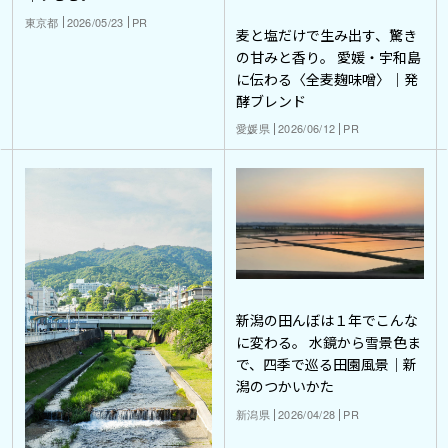
東京都
2026/05/23
PR
麦と塩だけで生み出す、驚き
の甘みと香り。 愛媛・宇和島
に伝わる〈全麦麹味噌〉｜発
酵ブレンド
愛媛県
2026/06/12
PR
新潟の田んぼは１年でこんな
に変わる。 水鏡から雪景色ま
で、四季で巡る田園風景｜新
潟のつかいかた
新潟県
2026/04/28
PR