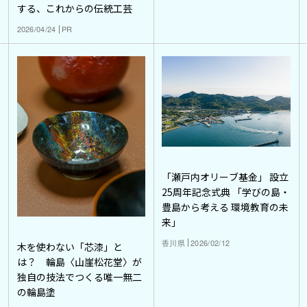
する、これからの伝統工芸
2026/04/24
PR
「瀬戸内オリーブ基金」 設立
25周年記念式典 「学びの島・
豊島から考える 環境教育の未
来」
香川県
2026/02/12
木を使わない「芯漆」と
は？ 輪島〈山崖松花堂〉が
独自の技法でつくる唯一無二
の輪島塗