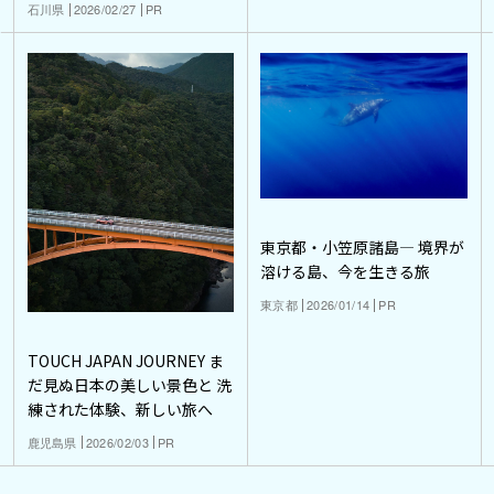
石川県
2026/02/27
PR
東京都・小笠原諸島― 境界が
溶ける島、今を生きる旅
東京都
2026/01/14
PR
TOUCH JAPAN JOURNEY ま
だ見ぬ日本の美しい景色と 洗
練された体験、新しい旅へ
鹿児島県
2026/02/03
PR