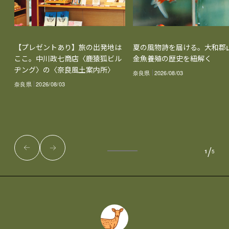
【プレゼントあり】旅の出発地は
夏の風物詩を届ける。大和郡
ここ。中川政七商店〈鹿猿狐ビル
金魚養殖の歴史を紐解く
ヂング〉の〈奈良風土案内所〉
奈良県
2026/08/03
奈良県
2026/08/03
/
1
5