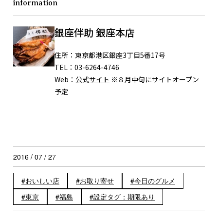
information
銀座伴助 銀座本店
住所：
東京都港区銀座3丁目5番17号
TEL：
03-6264-4746
Web：
公式サイト
※８月中旬にサイトオープン
予定
2016 / 07 / 27
おいしい店
お取り寄せ
今日のグルメ
東京
福島
設定タグ：期限あり