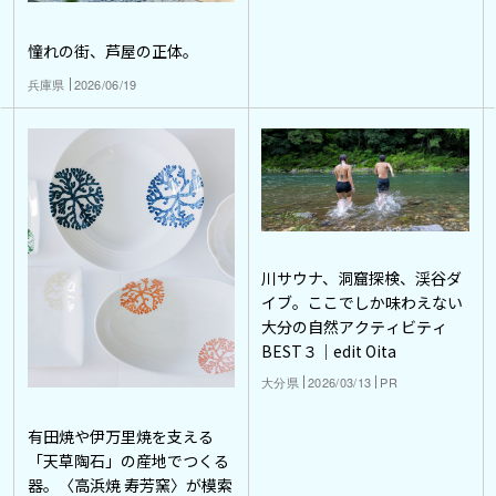
憧れの街、芦屋の正体。
兵庫県
2026/06/19
川サウナ、洞窟探検、渓谷ダ
イブ。ここでしか味わえない
大分の自然アクティビティ
BEST３｜edit Oita
大分県
2026/03/13
PR
有田焼や伊万里焼を支える
「天草陶石」の産地でつくる
器。〈高浜焼 寿芳窯〉が模索