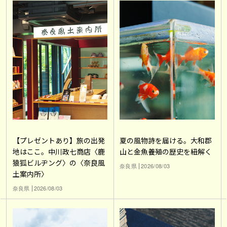
【プレゼントあり】旅の出発
夏の風物詩を届ける。大和郡
地はここ。中川政七商店〈鹿
山と金魚養殖の歴史を紐解く
猿狐ビルヂング〉の〈奈良風
奈良県
2026/08/03
土案内所〉
奈良県
2026/08/03