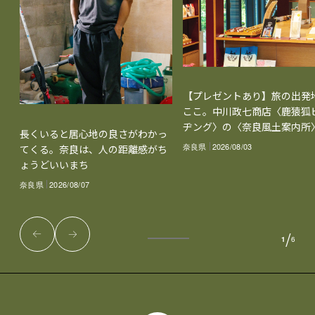
【プレゼントあり】旅の出発
ここ。中川政七商店〈鹿猿狐
ヂング〉の〈奈良風土案内所
長くいると居心地の良さがわかっ
奈良県
2026/08/03
てくる。奈良は、人の距離感がち
ょうどいいまち
奈良県
2026/08/07
/
1
6