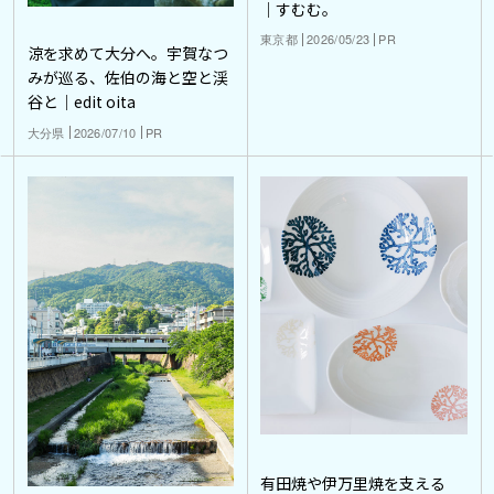
｜すむむ。
東京都
2026/05/23
PR
涼を求めて大分へ。宇賀なつ
みが巡る、佐伯の海と空と渓
谷と｜edit oita
大分県
2026/07/10
PR
有田焼や伊万里焼を支える