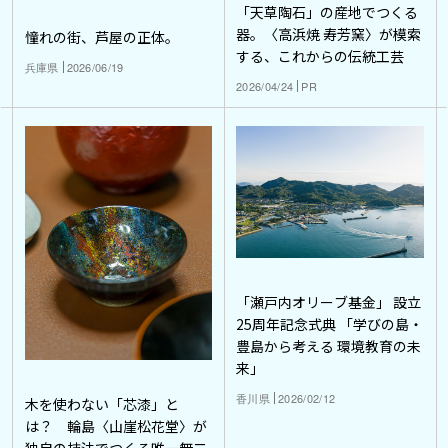
「天草陶石」の産地でつくる
器。〈高浜焼 寿芳窯〉が模索
憧れの街、芦屋の正体。
する、これからの伝統工芸
兵庫県
2026/06/19
2026/04/24
PR
「瀬戸内オリーブ基金」 設立
25周年記念式典 「学びの島・
豊島から考える 環境教育の未
来」
香川県
2026/02/12
木を使わない「芯漆」と
は？ 輪島〈山崖松花堂〉が