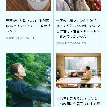
発酵が生む香りの力。乳酸菌
全国の古着ファンから熱視
飲料でリラックス!？｜発酵ブ
線！まだ知らない“好き”を探
レンド
しに古町・古着ストリートへ
｜新潟のつかいかた
東京都
2026/07/07
PR
新潟県
2026/07/31
PR
人も猫もごろりと横になり、
いつの間にか居眠りをする家