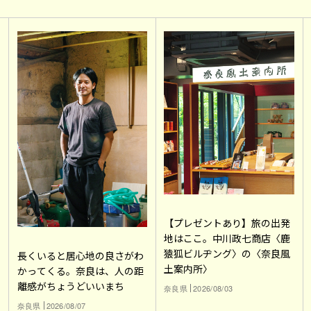
【プレゼントあり】旅の出発
地はここ。中川政七商店〈鹿
猿狐ビルヂング〉の〈奈良風
長くいると居心地の良さがわ
土案内所〉
かってくる。奈良は、人の距
離感がちょうどいいまち
奈良県
2026/08/03
奈良県
2026/08/07