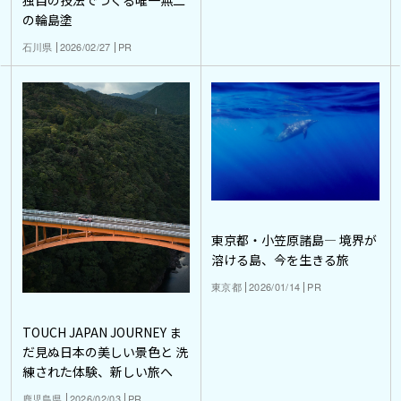
独自の技法でつくる唯一無二
の輪島塗
石川県
2026/02/27
PR
東京都・小笠原諸島― 境界が
溶ける島、今を生きる旅
東京都
2026/01/14
PR
TOUCH JAPAN JOURNEY ま
だ見ぬ日本の美しい景色と 洗
練された体験、新しい旅へ
鹿児島県
2026/02/03
PR