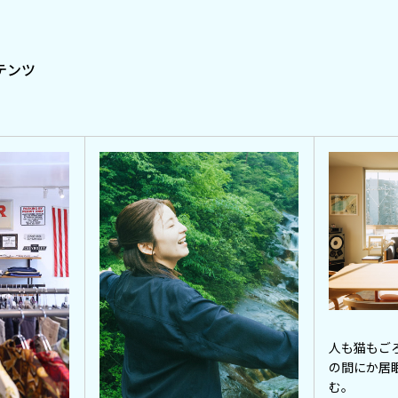
テンツ
人も猫もご
の間にか居
む。