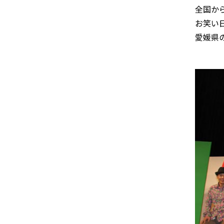
全国か
お笑い
愛媛県