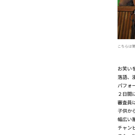
こちらは
お笑い
落語、
パフォ
２日間
審査員
子供か
幅広い
チャン