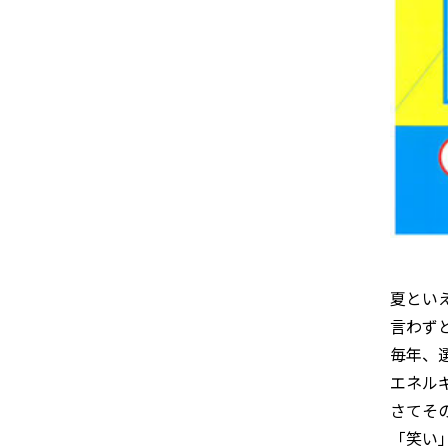
夏とい
言わず
毎年、
エネル
さてそ
「笑い