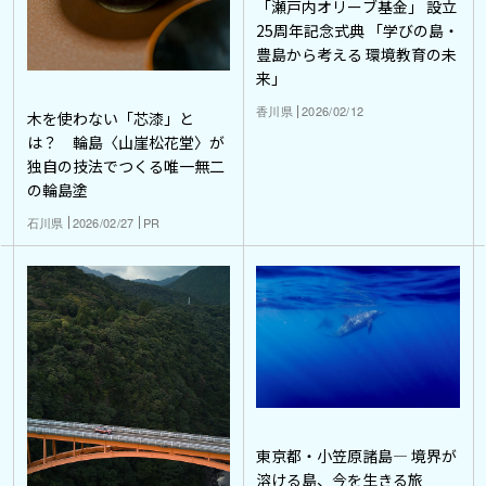
「瀬戸内オリーブ基金」 設立
25周年記念式典 「学びの島・
豊島から考える 環境教育の未
来」
香川県
2026/02/12
木を使わない「芯漆」と
は？ 輪島〈山崖松花堂〉が
独自の技法でつくる唯一無二
の輪島塗
石川県
2026/02/27
PR
東京都・小笠原諸島― 境界が
溶ける島、今を生きる旅