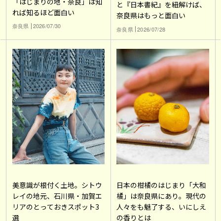
「はじまりの地・奈良」は知
と『日本書紀』を紐解けば、
れば知るほど面白い
奈良県はもっと面白い
奈良県
2026/07/30
奈良県
2026/07/28
美意識が根付く土地。シトウ
日本の柑橘のはじまり「大和
レイの地元、石川県・加賀エ
橘」は奈良県にあり。現代の
リアのとっておきスポット3
人々をも魅了する、いにしえ
選
の香りとは