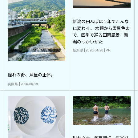
新潟の田んぼは１年でこんな
に変わる。 水鏡から雪景色ま
で、四季で巡る田園風景｜新
潟のつかいかた
新潟県
2026/04/28
PR
憧れの街、芦屋の正体。
兵庫県
2026/06/19
川サウナ、洞窟探検、渓谷ダ