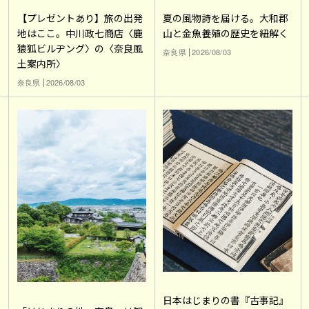
【プレゼントあり】旅の出発
夏の風物詩を届ける。大和郡
地はここ。中川政七商店〈鹿
山と金魚養殖の歴史を紐解く
猿狐ビルヂング〉の〈奈良風
奈良県
2026/08/03
土案内所〉
奈良県
2026/08/03
日本はじまりの書『古事記』