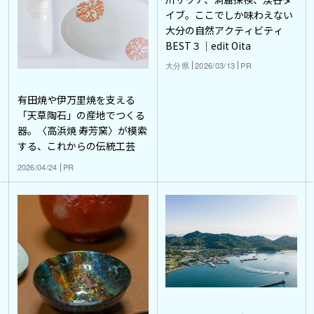
イブ。ここでしか味わえない
大分の自然アクティビティ
BEST３｜edit Oita
大分県
2026/03/13
PR
有田焼や伊万里焼を支える
「天草陶石」の産地でつくる
器。〈高浜焼 寿芳窯〉が模索
する、これからの伝統工芸
2026/04/24
PR