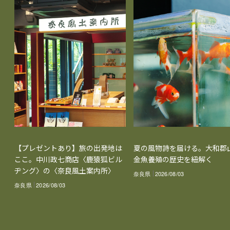
【プレゼントあり】旅の出発地は
夏の風物詩を届ける。大和郡
ここ。中川政七商店〈鹿猿狐ビル
金魚養殖の歴史を紐解く
ヂング〉の〈奈良風土案内所〉
奈良県
2026/08/03
奈良県
2026/08/03