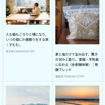
人も猫もごろりと横になり、
いつの間にか居眠りをする家
｜すむむ。
東京都
2026/05/23
PR
麦と塩だけで生み出す、驚き
の甘みと香り。 愛媛・宇和島
に伝わる〈全麦麹味噌〉｜発
酵ブレンド
愛媛県
2026/06/12
PR