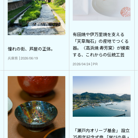
有田焼や伊万里焼を支える
「天草陶石」の産地でつくる
器。〈高浜焼 寿芳窯〉が模索
憧れの街、芦屋の正体。
する、これからの伝統工芸
兵庫県
2026/06/19
2026/04/24
PR
「瀬戸内オリーブ基金」 設立
25周年記念式典 「学びの島・