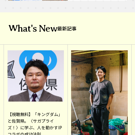
What's New
最新記事
【視聴無料】「キングダム」
と佐賀県。〈サガプライ
ズ！〉に学ぶ、人を動かすIP
コラボの成功法則