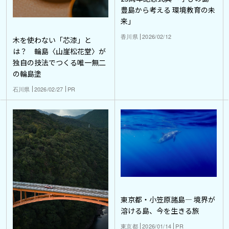
豊島から考える 環境教育の未
来」
香川県
2026/02/12
木を使わない「芯漆」と
は？ 輪島〈山崖松花堂〉が
独自の技法でつくる唯一無二
の輪島塗
石川県
2026/02/27
PR
東京都・小笠原諸島― 境界が
溶ける島、今を生きる旅
東京都
2026/01/14
PR