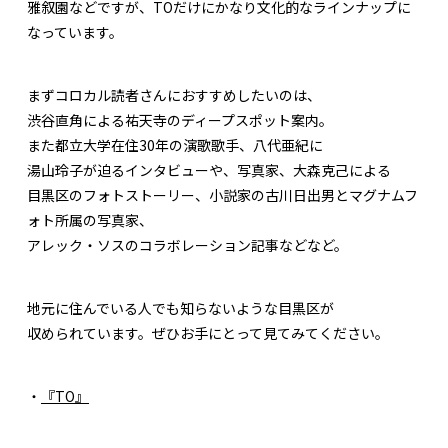
雅叙園などですが、TOだけにかなり文化的なラインナップに
なっています。
まずコロカル読者さんにおすすめしたいのは、
渋谷直角による祐天寺のディープスポット案内。
また都立大学在住30年の演歌歌手、八代亜紀に
湯山玲子が迫るインタビューや、写真家、大森克己による
目黒区のフォトストーリー、小説家の古川日出男とマグナムフ
ォト所属の写真家、
アレック・ソスのコラボレーション記事などなど。
地元に住んでいる人でも知らないような目黒区が
収められています。ぜひお手にとって見てみてください。
・
『TO』