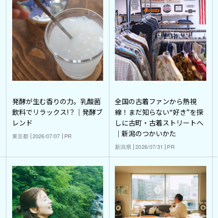
発酵が生む香りの力。乳酸菌
全国の古着ファンから熱視
飲料でリラックス!？｜発酵ブ
線！まだ知らない“好き”を探
レンド
しに古町・古着ストリートへ
｜新潟のつかいかた
東京都
2026/07/07
PR
新潟県
2026/07/31
PR