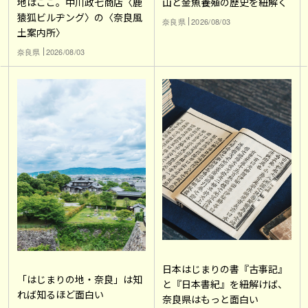
地はここ。中川政七商店〈鹿
山と金魚養殖の歴史を紐解く
猿狐ビルヂング〉の〈奈良風
奈良県
2026/08/03
土案内所〉
奈良県
2026/08/03
日本はじまりの書『古事記』
「はじまりの地・奈良」は知
と『日本書紀』を紐解けば、
れば知るほど面白い
奈良県はもっと面白い