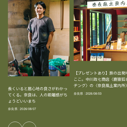
【プレゼントあり】旅の出発
ここ。中川政七商店〈鹿猿狐
ヂング〉の〈奈良風土案内所
長くいると居心地の良さがわかっ
奈良県
2026/08/03
てくる。奈良は、人の距離感がち
ょうどいいまち
奈良県
2026/08/07