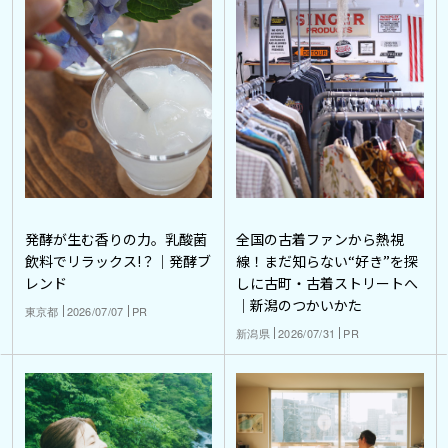
発酵が生む香りの力。乳酸菌
全国の古着ファンから熱視
飲料でリラックス!？｜発酵ブ
線！まだ知らない“好き”を探
レンド
しに古町・古着ストリートへ
｜新潟のつかいかた
東京都
2026/07/07
PR
新潟県
2026/07/31
PR