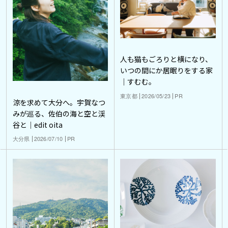
人も猫もごろりと横になり、
いつの間にか居眠りをする家
｜すむむ。
東京都
2026/05/23
PR
涼を求めて大分へ。宇賀なつ
みが巡る、佐伯の海と空と渓
谷と｜edit oita
大分県
2026/07/10
PR