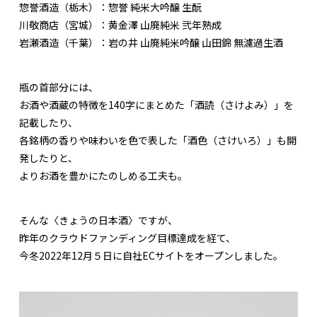
惣誉酒造（栃木）：惣誉 純米大吟醸 生酛
川敬商店（宮城）：黄金澤 山廃純米 弐年熟成
岩瀬酒造（千葉）：岩の井 山廃純米吟醸 山田錦 無濾過生酒
瓶の首部分には、
お酒や酒蔵の特徴を140字にまとめた「酒読（さけよみ）」を
記載したり、
各銘柄の香りや味わいを色で表した「酒色（さけいろ）」も開
発したりと、
よりお酒を豊かにたのしめる工夫も。
そんな〈きょうの日本酒〉ですが、
昨年のクラウドファンディング目標達成を経て、
今冬2022年12月５日に自社ECサイトをオープンしました。