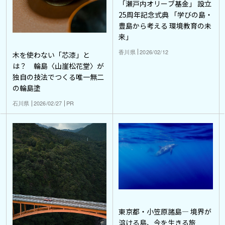
「瀬戸内オリーブ基金」 設立
25周年記念式典 「学びの島・
豊島から考える 環境教育の未
来」
香川県
2026/02/12
木を使わない「芯漆」と
は？ 輪島〈山崖松花堂〉が
独自の技法でつくる唯一無二
の輪島塗
石川県
2026/02/27
PR
東京都・小笠原諸島― 境界が
溶ける島、今を生きる旅