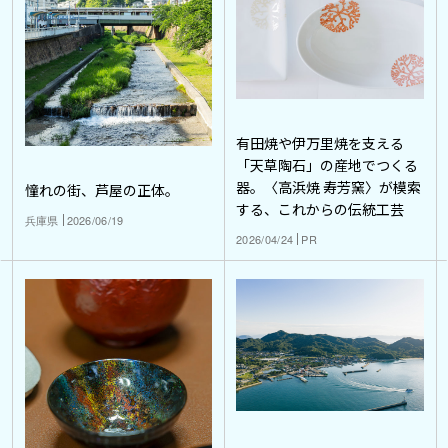
有田焼や伊万里焼を支える
「天草陶石」の産地でつくる
器。〈高浜焼 寿芳窯〉が模索
憧れの街、芦屋の正体。
する、これからの伝統工芸
兵庫県
2026/06/19
2026/04/24
PR