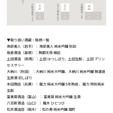
▼取り扱い酒蔵・銘柄一覧
南部美人（岩手）： 南部美人 純米吟醸 別誂
板倉酒造（島根）：無窮天穏 縁起
土田酒造 （群馬）：土田 はつしぼり、土田生酛 、土田 プリン
セスサリー
大納川（秋田） ：大納川 純米大吟醸、大納川 純米吟醸 無濾過
生原酒 初しぼり
本田商店（兵庫）： 龍力 純米大吟醸 5年熟成 、龍力 特別純米
生酛
富美菊酒造（富山） ： 富美菊 純米大吟醸 生酒
八百新酒造（山口）： 雁木 ひとつび
松井酒造店（栃木）：松の寿 純米吟醸 雄町