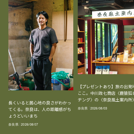
【プレゼントあり】旅の出発
ここ。中川政七商店〈鹿猿狐
ヂング〉の〈奈良風土案内所
長くいると居心地の良さがわかっ
奈良県
2026/08/03
てくる。奈良は、人の距離感がち
ょうどいいまち
奈良県
2026/08/07