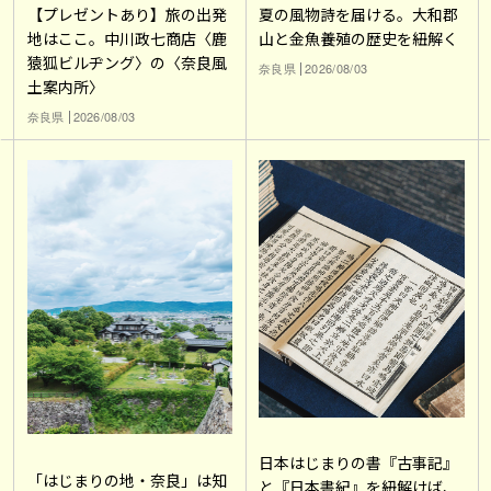
【プレゼントあり】旅の出発
夏の風物詩を届ける。大和郡
地はここ。中川政七商店〈鹿
山と金魚養殖の歴史を紐解く
猿狐ビルヂング〉の〈奈良風
奈良県
2026/08/03
土案内所〉
奈良県
2026/08/03
日本はじまりの書『古事記』
「はじまりの地・奈良」は知
と『日本書紀』を紐解けば、