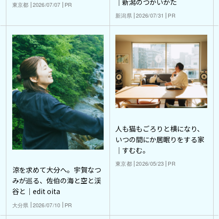
｜新潟のつかいかた
東京都
2026/07/07
PR
新潟県
2026/07/31
PR
人も猫もごろりと横になり、
いつの間にか居眠りをする家
｜すむむ。
東京都
2026/05/23
PR
涼を求めて大分へ。宇賀なつ
みが巡る、佐伯の海と空と渓
谷と｜edit oita
大分県
2026/07/10
PR