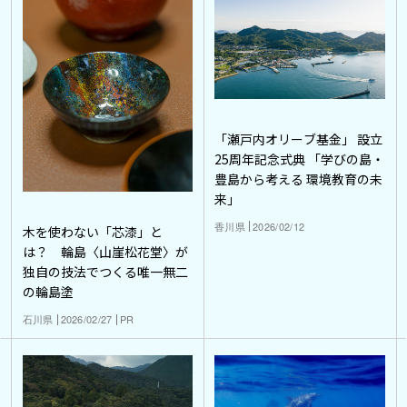
「瀬戸内オリーブ基金」 設立
25周年記念式典 「学びの島・
豊島から考える 環境教育の未
来」
香川県
2026/02/12
木を使わない「芯漆」と
は？ 輪島〈山崖松花堂〉が
独自の技法でつくる唯一無二
の輪島塗
石川県
2026/02/27
PR