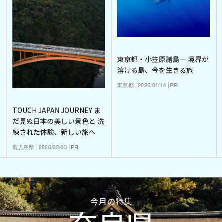
東京都・小笠原諸島― 境界が
溶ける島、今を生きる旅
東京都
2026/01/14
PR
TOUCH JAPAN JOURNEY ま
だ見ぬ日本の美しい景色と 洗
練された体験、新しい旅へ
鹿児島県
2026/02/03
PR
今月の特集