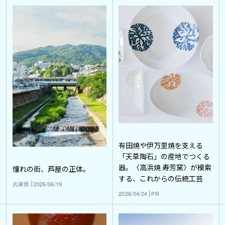
有田焼や伊万里焼を支える
「天草陶石」の産地でつくる
器。〈高浜焼 寿芳窯〉が模索
憧れの街、芦屋の正体。
する、これからの伝統工芸
兵庫県
2026/06/19
2026/04/24
PR