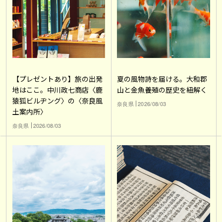
【プレゼントあり】旅の出発
夏の風物詩を届ける。大和郡
地はここ。中川政七商店〈鹿
山と金魚養殖の歴史を紐解く
猿狐ビルヂング〉の〈奈良風
奈良県
2026/08/03
土案内所〉
奈良県
2026/08/03