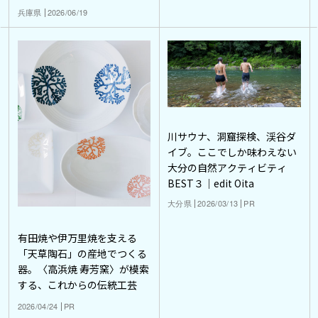
兵庫県
2026/06/19
川サウナ、洞窟探検、渓谷ダ
イブ。ここでしか味わえない
大分の自然アクティビティ
BEST３｜edit Oita
大分県
2026/03/13
PR
有田焼や伊万里焼を支える
「天草陶石」の産地でつくる
器。〈高浜焼 寿芳窯〉が模索
する、これからの伝統工芸
2026/04/24
PR