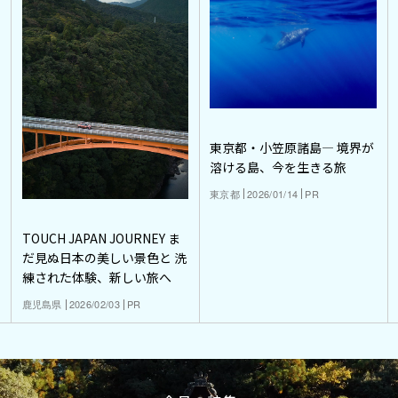
東京都・小笠原諸島― 境界が
溶ける島、今を生きる旅
東京都
2026/01/14
PR
TOUCH JAPAN JOURNEY ま
だ見ぬ日本の美しい景色と 洗
練された体験、新しい旅へ
鹿児島県
2026/02/03
PR