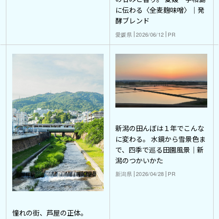
に伝わる〈全麦麹味噌〉｜発
酵ブレンド
愛媛県
2026/06/12
PR
新潟の田んぼは１年でこんな
に変わる。 水鏡から雪景色ま
で、四季で巡る田園風景｜新
潟のつかいかた
新潟県
2026/04/28
PR
憧れの街、芦屋の正体。