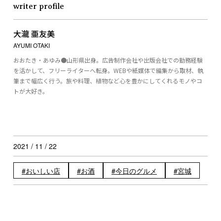
writer profile
大瀧 亜友美
AYUMI OTAKI
おおたき・あゆみ●山形県出身。広告制作会社や出版会社での勤務経験
を活かして、フリーライターへ転身。WEBや紙媒体で編集から取材、執
筆まで幅広く行う。旅や料理、植物など心を豊かにしてくれるモノやコ
トが大好き。
2021 / 11 / 22
おいしい店
お酒
今日のグルメ
宮城