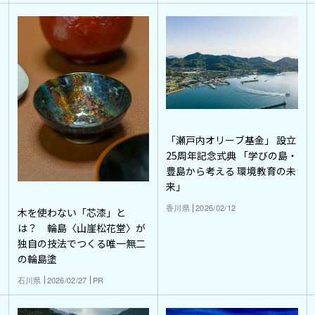
「瀬戸内オリーブ基金」 設立
25周年記念式典 「学びの島・
豊島から考える 環境教育の未
来」
香川県
2026/02/12
木を使わない「芯漆」と
は？ 輪島〈山崖松花堂〉が
独自の技法でつくる唯一無二
の輪島塗
石川県
2026/02/27
PR