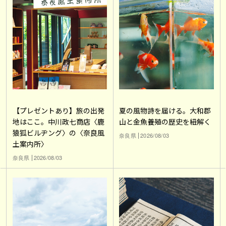
【プレゼントあり】旅の出発
夏の風物詩を届ける。大和郡
地はここ。中川政七商店〈鹿
山と金魚養殖の歴史を紐解く
猿狐ビルヂング〉の〈奈良風
奈良県
2026/08/03
土案内所〉
奈良県
2026/08/03