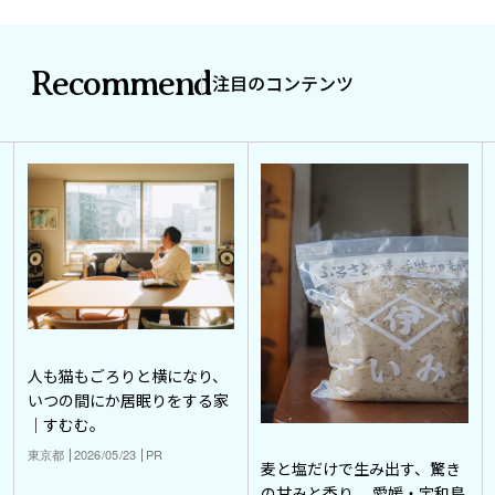
Recommend
注目のコンテンツ
人も猫もごろりと横になり、
いつの間にか居眠りをする家
｜すむむ。
東京都
2026/05/23
PR
麦と塩だけで生み出す、驚き
の甘みと香り。 愛媛・宇和島