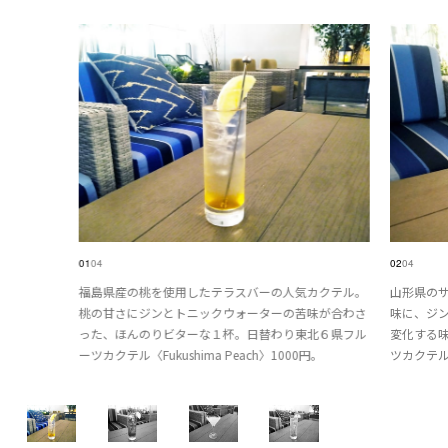
01
04
02
04
福島県産の桃を使用したテラスバーの人気カクテル。
山形県の
桃の甘さにジンとトニックウォーターの苦味が合わさ
味に、ジ
った、ほんのりビターな１杯。日替わり東北６県フル
変化する
ーツカクテル〈Fukushima Peach〉1000円。
ツカクテル〈Y