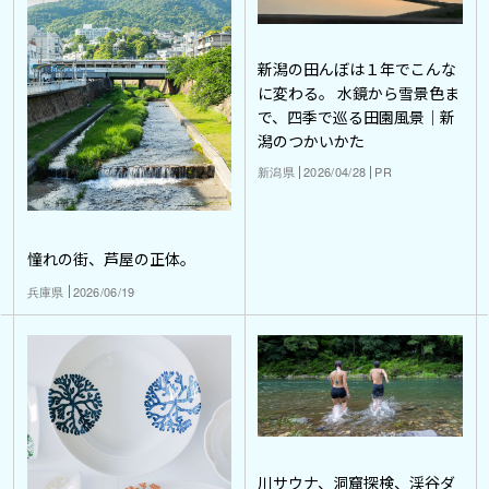
新潟の田んぼは１年でこんな
に変わる。 水鏡から雪景色ま
で、四季で巡る田園風景｜新
潟のつかいかた
新潟県
2026/04/28
PR
憧れの街、芦屋の正体。
兵庫県
2026/06/19
川サウナ、洞窟探検、渓谷ダ