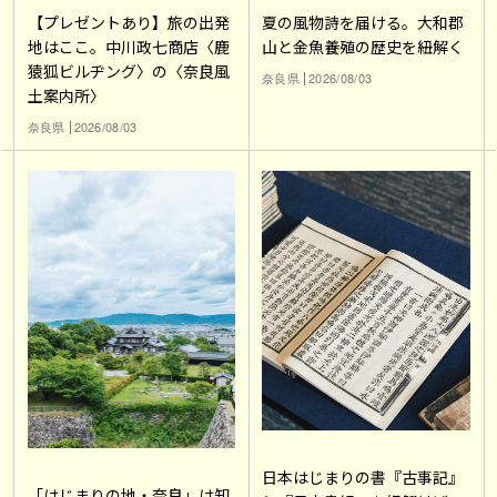
【プレゼントあり】旅の出発
夏の風物詩を届ける。大和郡
地はここ。中川政七商店〈鹿
山と金魚養殖の歴史を紐解く
猿狐ビルヂング〉の〈奈良風
奈良県
2026/08/03
土案内所〉
奈良県
2026/08/03
日本はじまりの書『古事記』
「はじまりの地・奈良」は知