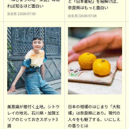
と『日本書紀』を紐解けば、
れば知るほど面白い
奈良県はもっと面白い
奈良県
2026/07/30
奈良県
2026/07/28
美意識が根付く土地。シトウ
日本の柑橘のはじまり「大和
レイの地元、石川県・加賀エ
橘」は奈良県にあり。現代の
リアのとっておきスポット3
人々をも魅了する、いにしえ
選
の香りとは