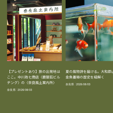
【プレゼントあり】旅の出発地は
夏の風物詩を届ける。大和郡
ここ。中川政七商店〈鹿猿狐ビル
金魚養殖の歴史を紐解く
ヂング〉の〈奈良風土案内所〉
奈良県
2026/08/03
奈良県
2026/08/03