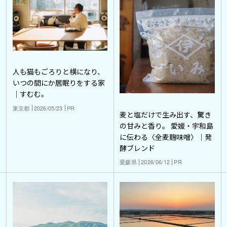
人も猫もごろりと横になり、
いつの間にか居眠りをする家
｜すむむ。
東京都
2026/05/23
PR
麦と塩だけで生み出す、驚き
の甘みと香り。 愛媛・宇和島
に伝わる〈全麦麹味噌〉｜発
酵ブレンド
愛媛県
2026/06/12
PR