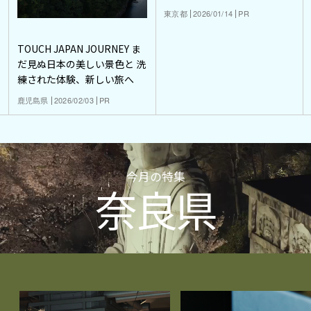
東京都
2026/01/14
PR
TOUCH JAPAN JOURNEY ま
だ見ぬ日本の美しい景色と 洗
練された体験、新しい旅へ
鹿児島県
2026/02/03
PR
今月の特集
奈良県