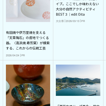
イブ。ここでしか味わえない
大分の自然アクティビティ
BEST３｜edit Oita
大分県
2026/03/13
PR
有田焼や伊万里焼を支える
「天草陶石」の産地でつくる
器。〈高浜焼 寿芳窯〉が模索
する、これからの伝統工芸
2026/04/24
PR