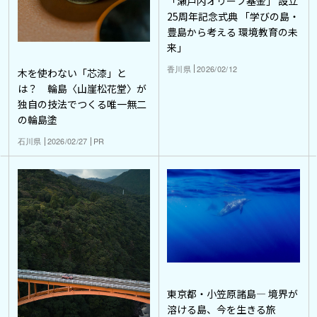
「瀬戸内オリーブ基金」 設立
25周年記念式典 「学びの島・
豊島から考える 環境教育の未
来」
香川県
2026/02/12
木を使わない「芯漆」と
は？ 輪島〈山崖松花堂〉が
独自の技法でつくる唯一無二
の輪島塗
石川県
2026/02/27
PR
東京都・小笠原諸島― 境界が
溶ける島、今を生きる旅