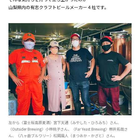
山梨県内の有志クラフトビールメーカー４社です。
左から〈富士桜高原麦酒〉宮下天通（みやした・ひろみち）さん、
〈Outsider Brewing〉小林桃子さん、〈Far Yeast Brewing〉栁井拓哉さ
ん、〈八ヶ岳ブルワリー〉松岡風人（まつおか・かざと）さん。