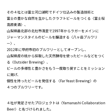
その４社とは富士河口湖町でドイツ仕込みの製造技術と
富士の豊かな自然を生かしたクラフトビールをつくる〈富士桜
高原麦酒〉、
山梨県最北部の北杜市清里で1997年からラガーをメインに
ジャーマンスタイルのビールを醸造する〈八ヶ岳ブルワリ
ー〉、
2012年に甲府市初のブルワリーとしてオープンし、
山梨県産の桃から採取した天然酵母を使ったビールなどをつく
る〈Outsider Brewing〉、
ビールの多様性と豊かさをもう一度取り戻すことをミッション
に掲げ、
個性を持ったビールを発信する 〈Far Yeast Brewing〉の
４つのブルワリーです。
４社が発足させたプロジェクトは〈Yamanashi Collaboration
Beer〉と名づけられました。