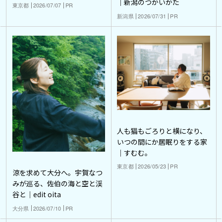
｜新潟のつかいかた
東京都
2026/07/07
PR
新潟県
2026/07/31
PR
人も猫もごろりと横になり、
いつの間にか居眠りをする家
｜すむむ。
東京都
2026/05/23
PR
涼を求めて大分へ。宇賀なつ
みが巡る、佐伯の海と空と渓
谷と｜edit oita
大分県
2026/07/10
PR