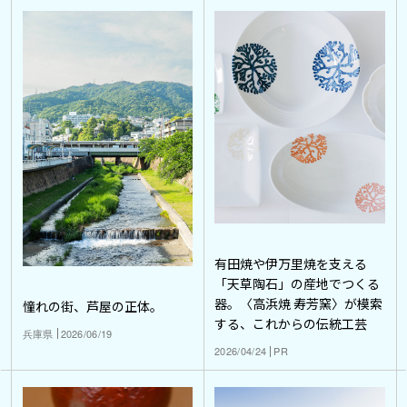
有田焼や伊万里焼を支える
「天草陶石」の産地でつくる
器。〈高浜焼 寿芳窯〉が模索
憧れの街、芦屋の正体。
する、これからの伝統工芸
兵庫県
2026/06/19
2026/04/24
PR