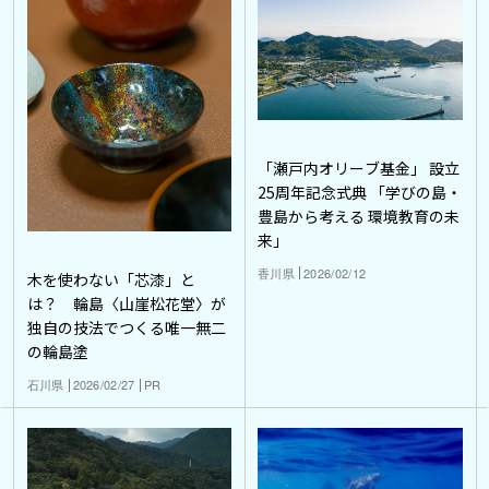
「瀬戸内オリーブ基金」 設立
25周年記念式典 「学びの島・
豊島から考える 環境教育の未
来」
香川県
2026/02/12
木を使わない「芯漆」と
は？ 輪島〈山崖松花堂〉が
独自の技法でつくる唯一無二
の輪島塗
石川県
2026/02/27
PR