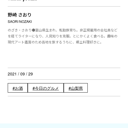
野崎 さおり
SAORI NOZAKI
のざき・さおり●富山県生まれ、転勤族育ち。非正規雇用の会社員など
を経てライターになり、人見知りを克服。とにかくよく食べる。趣味の
現代アート鑑賞のため各地を旅するうちに、郷土料理好きに。
2021 / 09 / 29
お酒
今日のグルメ
山梨県