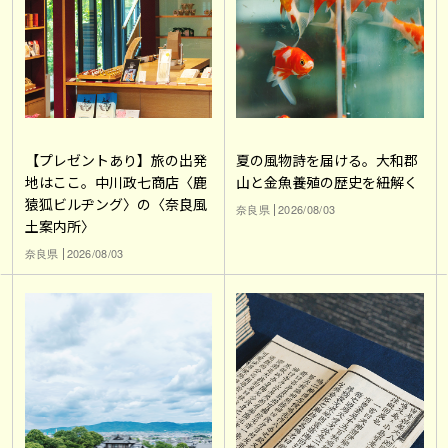
【プレゼントあり】旅の出発
夏の風物詩を届ける。大和郡
地はここ。中川政七商店〈鹿
山と金魚養殖の歴史を紐解く
猿狐ビルヂング〉の〈奈良風
奈良県
2026/08/03
土案内所〉
奈良県
2026/08/03