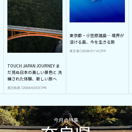
東京都・小笠原諸島― 境界が
溶ける島、今を生きる旅
東京都
2026/01/14
PR
TOUCH JAPAN JOURNEY ま
だ見ぬ日本の美しい景色と 洗
練された体験、新しい旅へ
鹿児島県
2026/02/03
PR
今月の特集