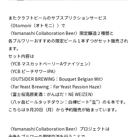
またクラフトビールのサブスプリクションサービス
〈Otomoni（オトモニ）〉で
〈Yamanashi Collaboration Beer〉限定醸造２種類と
各ブルワリーおすすめの限定ビール１本ずつがセット販売され
ます。
セット内容は
〈YCB マスカットベーリーAヴァイツェン〉
〈YCB ピーチサワーIPA〉
〈OUTSIDER BREWING：Bouquet Belgian Wit〉
〈Far Yeast Brewing：Far Yeast Passion Haze〉
〈富士桜高原麦酒：がんばだ！NE WEIZEN〉
〈八ヶ岳ビールタッチダウン：白樺ビート“生”〉の６本です。
こちらは９月20日（月）から予約販売が始まっています。
〈Yamanashi Collaboration Beer〉プロジェクトは
今後もブルワーの現場交流を行うことで、