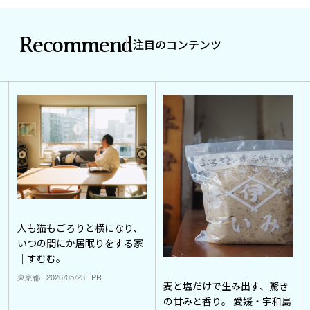
Recommend
注目のコンテンツ
人も猫もごろりと横になり、
いつの間にか居眠りをする家
｜すむむ。
東京都
2026/05/23
PR
麦と塩だけで生み出す、驚き
の甘みと香り。 愛媛・宇和島