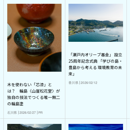
「瀬戸内オリーブ基金」 設立
25周年記念式典 「学びの島・
豊島から考える 環境教育の未
来」
香川県
2026/02/12
木を使わない「芯漆」と
は？ 輪島〈山崖松花堂〉が
独自の技法でつくる唯一無二
の輪島塗
石川県
2026/02/27
PR