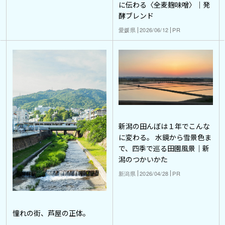
に伝わる〈全麦麹味噌〉｜発
酵ブレンド
愛媛県
2026/06/12
PR
新潟の田んぼは１年でこんな
に変わる。 水鏡から雪景色ま
で、四季で巡る田園風景｜新
潟のつかいかた
新潟県
2026/04/28
PR
憧れの街、芦屋の正体。