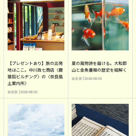
【プレゼントあり】旅の出発
夏の風物詩を届ける。大和郡
地はここ。中川政七商店〈鹿
山と金魚養殖の歴史を紐解く
猿狐ビルヂング〉の〈奈良風
奈良県
2026/08/03
土案内所〉
奈良県
2026/08/03