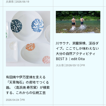
兵庫県
2026/06/19
川サウナ、洞窟探検、渓谷ダ
イブ。ここでしか味わえない
大分の自然アクティビティ
BEST３｜edit Oita
大分県
2026/03/13
PR
有田焼や伊万里焼を支える
「天草陶石」の産地でつくる
器。〈高浜焼 寿芳窯〉が模索
する、これからの伝統工芸
2026/04/24
PR