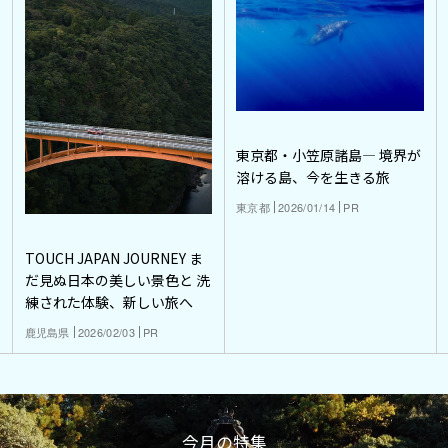
東京都・小笠原諸島― 境界が
溶ける島、今を生きる旅
東京都
2026/01/14
PR
TOUCH JAPAN JOURNEY ま
だ見ぬ日本の美しい景色と 洗
練された体験、新しい旅へ
鹿児島県
2026/02/03
PR
今月の特集