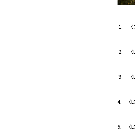
１.
〈
２.
〈
３.
〈
4.
〈L
5.
〈L