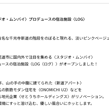
ジオ・ムンバイ〉プロデュースの宿泊施設〈LOG〉
有名な千光寺新道の階段をのぼると現れる、淡いピンクベージ
尾道市に国内外で注目を集める〈スタジオ・ムンバイ〉
ュースの宿泊施設〈LOG（ログ）〉がオープンしました！
8年、山の手の中腹に建てられた〈新道アパート〉
の鉄筋モダン住宅を〈ONOMICHI U2〉などを
る地元企業〈せとうちホールディングス〉がリノベーション。
環境にすっと溶け込む、優しい風合いにホッとします。