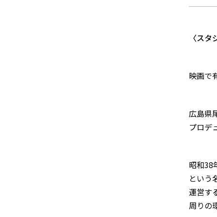
〈スタ
映画で
広島県
プロデ
昭和3
という名
運営す
周りの